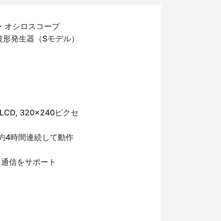
ル・オシロスコープ
 波形発生器（Sモデル）
D, 320x240ピクセ
、約4時間連続して動作
電と通信をサポート