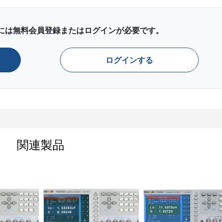
には無料会員登録またはログインが必要です。
ログインする
抵抗を50Ωとする並列接続の例
合は、各抵抗の和分の積の関係が成り立つため計算も簡単です
関連製品
は抵抗の定数（抵抗値）や配置方法（直列・並列）によって回
の基礎となっているのがオームの法則というわけです。
で理解できますが、電気回路には直流以外に交流があります。