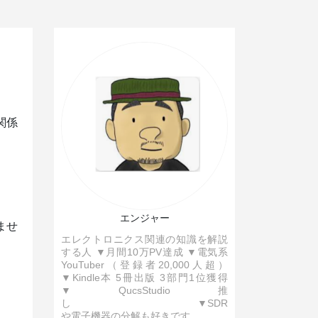
関係
エンジャー
ませ
エレクトロニクス関連の知識を解説
。
する人 ▼月間10万PV達成 ▼電気系
YouTuber（登録者20,000人超）
▼Kindle本 5冊出版 3部門1位獲得
▼QucsStudio推
し ▼SDR
や電子機器の分解も好きです