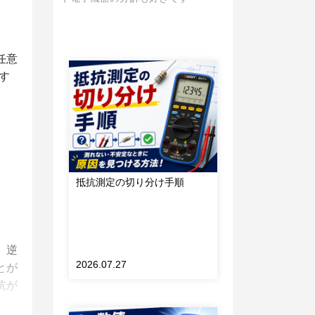
任意
す
抵抗測定の切り分け手順
。逆
2026.07.27
とが
抗が