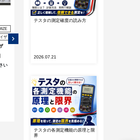
きま
テスタの測定確度の読み方
MIZE
TECHMIZE
TECHMIZE
イザ
インピーダンスアナライザ
インピーダンスアナライザ
ザ
インピーダンスアナライザ
インピーダンスアナライザ
TECHMIZE 型式：
TECHMIZE 型式：
】
TH2838A【20Hz-1MHz】
TH2840A【20Hz-
2026.07.21
500kHz】
さい
価格：
お問い合わせください
価格：
854,700円(税込)～
シリーズ名：
TH2838A
シリーズ名：
TH2840A
テスタの各測定機能の原理と限
界