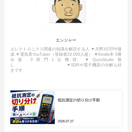
テストフィクスチャの接続
まずはインピーダンスアナライザ本体にテストフィ
クスチャを接続します。インピーダンスアナライザ
本体とテストフィクスチャにはそれぞれ4つのBNC
ポート（H
、H
、L
、L
）が備わってお
CUR
POT
POT
CUR
エンジャー
り、テストフィクスチャのノブを回転させて両者を
エレクトロニクス関連の知識を解説する人 ▼月間10万PV達
電気的に接続します。またテストフィクスチャの両
成 ▼電気系YouTuber（登録者20,000人超） ▼Kindle本 5冊
端にはねじ込み式の金具で本体とテストフィクスチ
出版 3部門1位獲得 ▼QucsStudio推
し ▼SDRや電子機器の分解も好
ャの接続を固定します。このねじ込み式の金具は固
きです
定だけでなく、テストフィクスチャのGNDと本体の
GNDを電気的に接続する役割もあります。
抵抗測定の切り分け手順
2026.07.27