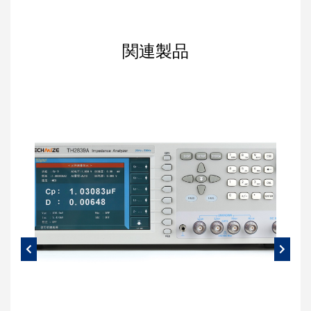
関連製品
図 周波数範囲の設定
ポイント数
TH2851では測定ポイント数を最大1601ポイントま
で指定可能です。掃引モードがLog Freqの場合は、
decadeあたりのポイント数をもとに設定するとわか
りやすいです。今回は周波数範囲が100Hz～
100MHzで6decade分あるため1decadeあたり100ポ
イントとするために601ポイントと設定します。設
定方法はフロントパネルのSweep SetupからPoints
に数値を入力します。なお600ではなく601としてい
る理由は、最初または最後の1ポイント分の値が
decade間で重複するためです。