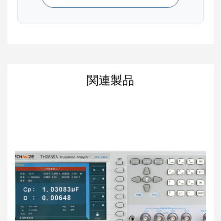
さらにSCPIコマンドをサポートしおり、Keysight製
のE4990Aなどと互換性があります。つまりKeysight
の計測器ですでに自動測定環境を構築している場合
も容易に置き換えることができ、これは古い設備の
更新が必要なエンジニアにとっては嬉しいポイント
です。
関連製品
テストフィクスチャの種類
インピーダンスアナライザではDUTを接続するため
のテストフィクスチャやテストケーブルが必須で
す。Techmizeは様々なDUTに対応すべく、各種フィ
クスチャやアクセサリを提供しています。