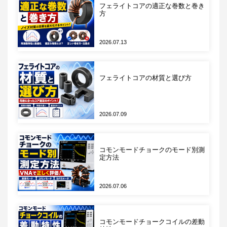
のには便利ですが、今回はインピーダンスの周波数
フェライトコアの適正な巻数と巻き
方
特性を確認するため、フロントパネルのSweepボタ
ンを押下してグラフィックスキャンモードに切り替
えます。
2026.07.13
フェライトコアの材質と選び方
2026.07.09
コモンモードチョークのモード別測
図 グラフィックスキャンモード
定方法
2026.07.06
周波数範囲の設定
周波数範囲は目的やDUTの種類によって異なります
コモンモードチョークコイルの差動
が、ここでは以下のようにします。