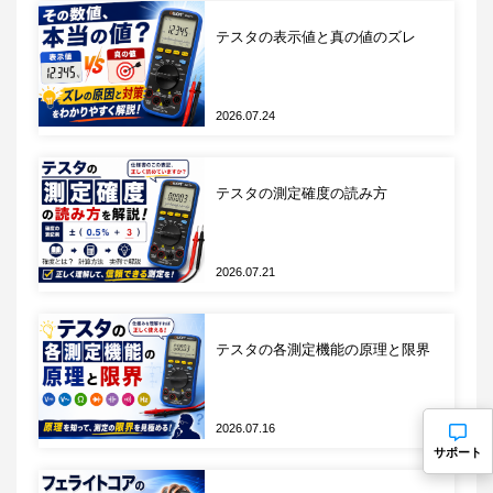
図 テストフィクスチャを接続した様子
テスタの表示値と真の値のズレ
2026.07.24
測定モードの選択
インピーダンスアナライザの電源を投入すると、デ
フォルトではLCRモードで起動します。
テスタの測定確度の読み方
2026.07.21
テスタの各測定機能の原理と限界
図 LCRモード
2026.07.16
サポート
LCRモードは特定の周波数における特性を確認する