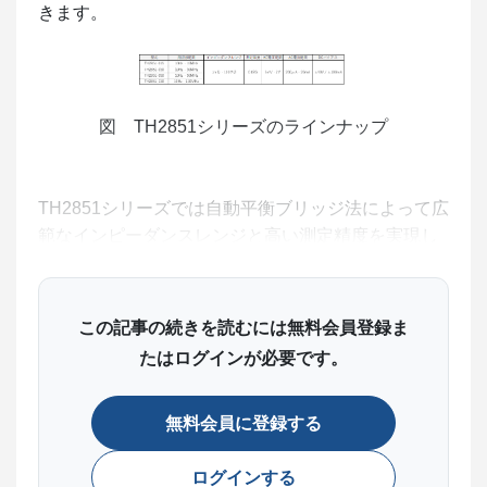
きます。
図 TH2851シリーズのラインナップ
TH2851シリーズでは自動平衡ブリッジ法によって広
範なインピーダンスレンジと高い測定精度を実現し
ており、最速5msの高速測定にも対応してます。
また測定モードとして、一般的なインピーダンスア
ナライザと同様に周波数や電圧などを掃引しながら
この記事の続きを読むには無料会員登録ま
測定するグラフィックスキャン（Sweep）以外に、
たはログインが必要です。
LCRメータのように特定の周波数・条件で測定する
ポイントテストやリストスキャン（LCR）にも対応
無料会員に登録する
しています。用途に応じてこれらの測定モードを使
い分けることで、測定作業の効率化につながりま
ログインする
す。