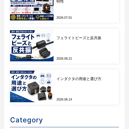
特性
掃引モード：Log Freq
周波数周波数範囲：100Hz～100MHz
2026.07.01
ポイント数：601points
フェライトビーズと反共振
掃引モード
フロントパネルのSweep Typeを押下すると、インピ
2026.06.21
ーダンスアナライザの掃引モードを選択できます。
ここでは周波数以外に、信号レベル（OSC
Level）、バイアス電圧（DC Bias）なども選択でき
インダクタの用途と選び方
ます。今回は広帯域の周波数特性を測定するため
Log Freqを選択します。
2026.06.14
Category