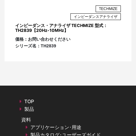
MIZE
TECHMIZE
ライザ
インピーダンスアナライザ
851シ
インピーダンス・アナライザ TECHMIZE 型式：
インピ
TH2839【20Hz-10MHz】
TH28
価格：
お問い合わせください
価格
シリーズ名：
TH2839
シリ
図 ポイント数の設定
グラフ表示の設定
TOP
グラフ表示も目的やDUTの種類によって設定が異な
製品
りますが、ここでは以下のようにします。
資料
トレース数：2
アプリケーション･用途
トレースレイアウト：上下分割
製品カタログ･ユーザーズガイド