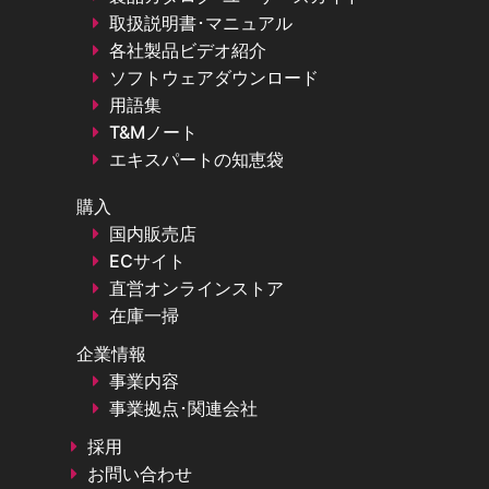
パラメータ：Trace1（|Z|）、Trace2（θz）
取扱説明書･マニュアル
フォーマット：Trace1（Log）、
各社製品ビデオ紹介
Trace2（Linear）
ソフトウェアダウンロード
スケール：Trace1（Top:100k、
用語集
Bottom:100m）、Trace2（Scale/Div:10、
T&Mノート
Position:5、Value:0°）
エキスパートの知恵袋
購入
トレース数
国内販売店
ECサイト
フロントパネルのDisplayボタンを押下しNum of
直営オンラインストア
Tracesから表示するトレースの数を選択します。複
在庫一掃
素インピーダンスには絶対値（Mag）と位相
（Theta）、実数（Real）と虚数（Imaginary）など
企業情報
いくつかの表記方法がありますが、いずれも2つの要
事業内容
素によって表されるため、トレース数は2以上として
事業拠点･関連会社
おくべきです。ここでは2としています。
採用
お問い合わせ