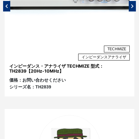
図 テストフィクスチャ・アクセサリのラインナッ
プ
ZE
TECHMIZE
今回使用するTH26047Aは抵抗、コンデンサ、コイ
ザ
インピーダンスアナライザ
ルなどのリード付き部品の測定に適したフィクスチ
ーズ
インピーダンス・アナライザ TECHMIZE 型式：
イ
ャです 。その他に誘電率や透磁率を測定するための
TH2839【20Hz-10MHz】
TH
フィクスチャもあります。これらのフィクスチャは
価格：
お問い合わせください
価
測定対象の形状や周波数、要求精度に応じて選択す
シリーズ名：
TH2839
シ
ることが重要です。
測定セットアップ
ここからはインピーダンス測定のためのセットアッ
プ手順について1から説明します。