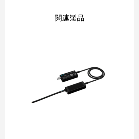
帯域幅
関連製品
100MHz
200MHz
350MHz
500MHz
800MHz
立ち上
がり時
≤3.5ns
≤1.75ns
≤1ns
≤700ps
≤438ps
≤
間
DC：
DC：
DC：
DC：
DC：
DC
180dB
180dB
180dB
180dB
180dB
CMRR
100MHz：
200MHz：
350MHz：
500MHz：
800MHz：
128dB
B122d
118dB
114dB
110dB
出力
電圧範
±2.5V
±2.5V
±1.25V
±500mV
±500mV
±
囲
ノイ
<1.46mVrms
<450µVrms
ズ
入力
インピ