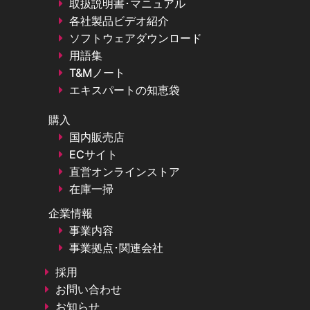
取扱説明書･マニュアル
択することができます。
各社製品ビデオ紹介
ソフトウェアダウンロード
用語集
競合優位性
T&Mノート
エキスパートの知恵袋
Micsigの光アイソレーションプローブMOIPシリーズは価格
と汎用性に優位性があります。価格については、新興メーカ
購入
ーということもあって競合製品と比較して安価に設定されて
国内販売店
います。また汎用性に関しては標準的なBNCコネクタを採
ECサイト
用しており、各社製のオシロスコープでも使用できることは
直営オンラインストア
大きなメリットとなります。
在庫一掃
企業情報
事業内容
光アイソレーションプローブと差動プローブの比較
事業拠点･関連会社
光アイソレーションプローブと差動プローブの最も基本的な
採用
違いは、測定信号の伝送方式にあります。光アイソレーショ
お問い合わせ
ンプローブは電気信号を光信号に変換して伝送するのに対
お知らせ