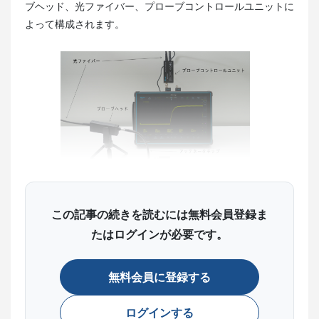
ブヘッド、光ファイバー、プローブコントロールユニットに
よって構成されます。
この記事の続きを読むには無料会員登録ま
アッテネータチップ
たはログインが必要です。
アッテネータチップは測定対象の信号を適切な電圧レベルに
減衰させるものです。これによって高電圧から低電圧まで、
無料会員に登録する
高い精度で信号が測定できるようになります。後段の広帯域
アンプを組み合わせるとMOIP500Pの場合、減衰比は1：1
ログインする