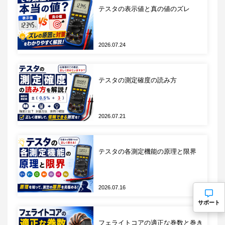
を介して受信し、それを光信号に変換して出力します。プロ
テスタの表示値と真の値のズレ
ーブヘッドは広帯域アンプとEO（電気-光）変換回路によっ
て構成されます。広帯域アンプは高速スイッチング信号にも
耐えうる高性能なアンプが使用されています。EO変換回路
2026.07.24
ではレーザー駆動式光変調器を使用して、電気信号を光信号
に変換します。
テスタの測定確度の読み方
光ファイバー
光ファイバーはプローブヘッドから出力された光信号の伝送
2026.07.21
線路として機能します。光ファイバーによってプローブとオ
シロスコープ本体は完全に電気的に絶縁され、これによって
テスタの各測定機能の原理と限界
ノイズの干渉を抑制できます。
プローブコントロールユニット
2026.07.16
プローブコントロールユニットは光ファイバーから入力され
サポート
る信号OE（光-電気）変換し、オシロスコープ本体へと電気
フェライトコアの適正な巻数と巻き
信号を届けます。なおOE変換された電気信号は高周波信号