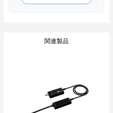
から10000：１まで対応しており、±0.5Vから±5000Vの電圧
範囲を測定できます。
アッテネ
コネク
価格（税
コネク
差動電
対応機種
ータチッ
タ 衰減
抜）
タ
圧
プ
比
関連製品
10:1
±5V
@0dB
OP10-5
¥350,000
MMCX
1
1:1
±0.5V
@20dB
20:1
±10V
@0dB
OP20-5
¥350,000
MMCX
1
2:1
±1V
@20dB
50:1
±25V
@0dB
OP50-5
¥350,000
MMCX
1
5:1