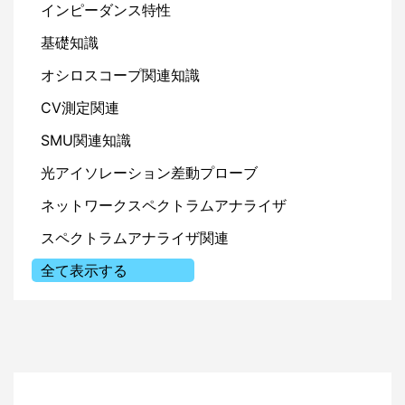
低入力キャパシタンス
インピーダンス特性
5pF未満の入力キャパシタンス
基礎知識
これらの特徴のうち、特にCMRRはSiCやGaNなどの高速ス
オシロスコープ関連知識
イッチングデバイスを測定するうえで重要で、高周波コモン
CV測定関連
モードノイズを効果的に抑制することで真の信号波形を観測
できるようになります。
SMU関連知識
光アイソレーション差動プローブ
ラインナップ
ネットワークスペクトラムアナライザ
MOIPシリーズは周波数帯域に応じて6つのモデルがライン
スペクトラムアナライザ関連
ナップされています。
全て表示する
型式
MOIP100P
MOIP200P
MOIP350P
MOIP500P
MOIP800P
MO
価格
（税
¥566,000
¥850,000
¥1,256,000
¥1,885,000
¥2,574,000
¥3
抜）