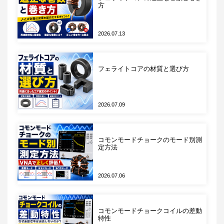
方
を含むため、オシロスコープの入力インピーダンスはインピ
ーダンスマッチングのために50Ωに設定しておく必要があり
2026.07.13
ます。またプローブコントロールユニットにはcali.ボタンと
gainボタンが備わっています。cali.ボタンを押すとオートゼ
ロ回路によってオフセット補正が行われます。gainボタンは
フェライトコアの材質と選び方
プローブヘッドの広帯域アンプのゲインを0dB、または
20dBに切り替えることができ、これによって入力電圧範囲
をコントロールできます。
2026.07.09
Micsig製光アイソレーションプローブの特徴
コモンモードチョークのモード別測
定方法
Micsigの光アイソレーションプローブMOIPシリーズの特徴
は以下の通りです。
2026.07.06
コモンモードチョークコイルの差動
特性