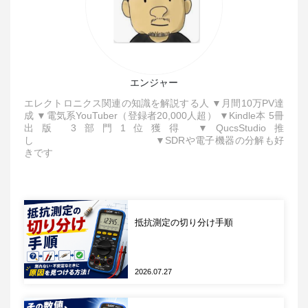
@20dB
2000:1
±1000V
@0dB
OP2000-
¥350,000
MCX
2
5
200:1
±100V
エンジャー
@20dB
エレクトロニクス関連の知識を解説する人 ▼月間10万PV達
5000:1
±2500V
成 ▼電気系YouTuber（登録者20,000人超） ▼Kindle本 5冊
@0dB
OP5000-
出版 3部門1位獲得 ▼QucsStudio推
¥350,000
MCX
3
し ▼SDRや電子機器の分解も好
5
500:1
±250V
きです
@20dB
10000:1
±5000V
@0dB
OP10000-
¥350,000
LCX
8
5
1000:1
抵抗測定の切り分け手順
±500V
@20dB
2026.07.27
プローブヘッド
プローブヘッドは測定対象の電気信号をアッテネータチップ