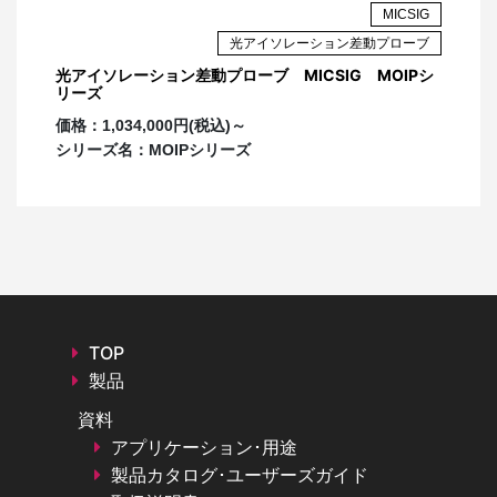
1MΩ || 10pF
MICSIG
ーダン
光アイソレーション差動プローブ
ス
光アイソレーション差動プローブ MICSIG MOIPシ
ディレ
リーズ
15.42ns (ファイバー長さ2m)
16ns (ファイバー長さ2
イ
価格：
1,034,000円(税込)～
電源
シリーズ名：
MOIPシリーズ
USB Type-C、DC：5V
ゲイン
1%
精度
コモン
モード
60kVpk
入力範
囲
TOP
ケーブ
2m（カスタム可能）
製品
ル長
資料
アプリケーション･用途
また各モデルに対して、複数のアッテネータチップがオプシ
製品カタログ･ユーザーズガイド
ョンとして用意されており、測定対象の電圧範囲に応じて選