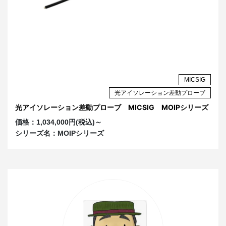
±2.5V
@20dB
100:1
±50V
@0dB
OP100-5
¥350,000
MMCX
1
10:1
±5V
@20dB
MICSIG
200:1
±100V
光アイソレーション差動プローブ
@0dB
OP200-5
¥350,000
MCX
2
光アイソレーション差動プローブ MICSIG MOIPシリーズ
20:1
±10V
@20dB
価格：
1,034,000円(税込)～
MOIP500P
シリーズ名：
MOIPシリーズ
500:1
±250V
@0dB
OP500-5
¥350,000
MCX
2
50:1
±25V
@20dB
1000:1
±500V
@0dB
OP1000-5
¥350,000
MCX
2
100:1
±50V