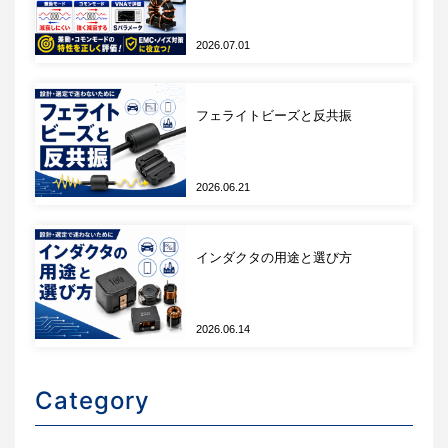
2026.07.01
高いコモンモード除去比（CMRR）
100MHzで128dB、1GHzで100dB以上
フェライトビーズと反共振
広い測定範囲
アッテネータチップにより±0.1Vから±6250V
までの測定に対応
2026.06.21
高い絶縁性能
コモンモード電圧範囲 最大85kVpk
優れた性能指標
インダクタの用途と選び方
DCゲイン精度≦1％
ノイズ≦0.45mVrms
ゼロ・ドリフト<0.1%
2026.06.14
ゲイン・ドリフト<1%
応答性
Category
オートゼロ機能は1秒未満で完了
電源投入後すぐにテストが可能