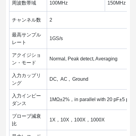
周波数帯域
100MHz
150MHz
チャンネル数
2
最高サンプル
1GS/s
レート
アクイジショ
Normal, Peak detect, Averaging
ン・モード
入力カップリ
DC, AC , Ground
ング
入力インピー
1MΩ±2%，in parallel with 20 pF±5 pF
ダンス
プローブ減衰
1X，10X，100X，1000X
比