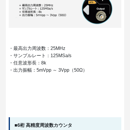
・最高出力周波数：25MHz
・サンプルレート：125MSa/s
・任意波形長：8k
・出力振幅：5mVpp ～ 3Vpp（50Ω）
■6桁 高精度周波数カウンタ