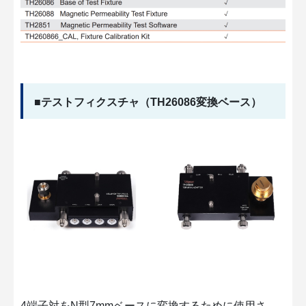
■テストフィクスチャ（TH26086変換ベース）
4端子対をN型7mmベースに変換するために使用さ