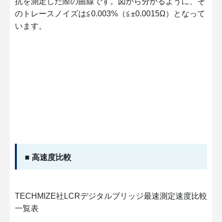
抗を測定した際の曲線です。図から分かるように、そ
のトレースノイズは≦0.003%（≦±0.0015Ω）となって
います。
■ 高速度比較
TECHMIZE社LCRデジタルブリッジ最速測定速度比較
一覧表