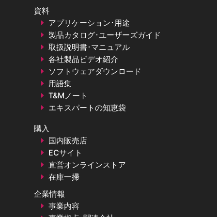
●最大2GHz RF変調帯域幅：オプションで
資料
500MHz/1GHz/2GHz帯域幅
アプリケーション･用途
●卓越したベクトル変調精度：EVM<0.8%（5GNR、FR2
製品カタログ･ユーザーズガイド
28GHz）
取扱説明書･マニュアル
●30以上のデジタル変調フォーマットをカバーする豊富な
各社製品ビデオ紹介
調機能
ソフトウェアダウンロード
●5G NR、LTEなど600以上のモバイル通信プロトコルを
用語集
ーするTestModel/FRC
T&Mノート
Ceyear 1466-V Series Vector Signal Generator
エキスパートの知恵袋
・ 6kHz～13GHz（1466C-V）：3.5mm connector
購入
・ 6kHz～20GHz（1466D-V）：3.5mm connector
国内販売店
・ 6kHz～33GHz（1466E-V）：2.4mm connector
ECサイト
・ 6kHz～45GHz（1466G-V）：2.4mm connector
直営オンラインストア
・ 6kHz～53GHz（1466H-V）：1.85mm connector
在庫一掃
・ 6kHz～67GHz（1466L-V） ：1.85mm connector
・ 6kHz～90GHz（1466N-V） ：1mm connector
企業情報
・ 6kHz～110GHz（1466P-V）：1mm connector
事業内容
詳細情報リンク：（中国語）