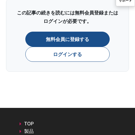
サポート
2GHzの帯域幅、マルチトーン信号エンハンスメントキャ
ブレーションをサポート
この記事の続きを読むには無料会員登録または
・ノッチのあるガウスノイズをシミュレート：ノッチ深さ
ログインが必要です。
>60dBc;
無料会員に登録する
Ceyear 1466-V Vector Signal Generator 製品概要
ログインする
最大周波数帯域110GHzの高周波信号発生器
製品概要
●同軸周波数範囲：6kHz～
13GHz/20GHz/33GHz/45GHz/53GHz/67GHz/90GHz/110G
●スペクトル純度：SSB < -132dBc/Hz（10kHzオフセット
typ.10GHzキャリア）
TOP
●広帯域ノイズフロア：SSB<-161 dBc/Hz（typ.20GHzキ
製品
リア、30MHzオフセット