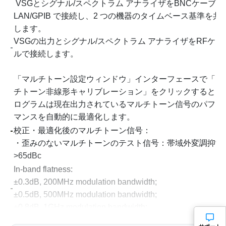
VSGとシグナル/スペクトラム アナライザをBNCケーブル
LAN/GPIB で接続し、2 つの機器のタイムベース基準を共
します。
VSGの出力とシグナル/スペクトラム アナライザをRFケー
ルで接続します。
「マルチトーン設定ウィンドウ」インターフェースで「マ
チトーン非線形キャリブレーション」をクリックすると、
ログラムは現在出力されているマルチトーン信号のパフォ
マンスを自動的に最適化します。
校正・最適化後のマルチトーン信号：
・歪みのないマルチトーンのテスト信号：帯域外変調抑制
>65dBc
In-band flatness:
±0.3dB, 200MHz modulation bandwidth;
±0.5dB, 500MHz modulation bandwidth;
±0.8dB, 1GHz modulation bandwidth;
±1.0dB, 2GHz modulation bandwidth;