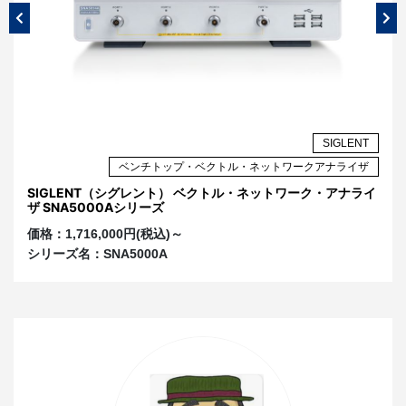
ほど自己共振点が下がります。どちらも小さくする
ほど自己共振点が高周波側へ移動し、減衰効果を確
保しやすくなります。
DCバイアスと実効静電容量
パスコンとして選んだMLCCの実効静電容量は、動
NT
SIGLENT
作電圧下でデータシートの公称値と一致しないこと
ザ
ベンチトップ・ベクトル・ネットワークアナライザ
があります。これはMLCCのDCバイアス特性による
ライ
SIGLENT（シグレント） ベクトル・ネットワーク・アナライ
S
ものです。
ザ SNA5000Aシリーズ
ク
DCバイアス特性は特に高誘電率系MLCCで発生する
価格：
1,716,000円(税込)～
価
現象で、印加した直流電圧によって誘電率が低下
シリーズ名：
SNA5000A
シ
し、実効静電容量が公称値を大きく下回ります。図2
はDCバイアス特性の例で、印加電圧の上昇とともに
実効静電容量が低下します。