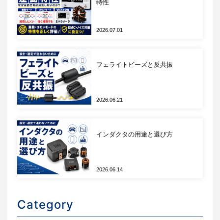
特性
ります。パスコンを選定する前にそれぞれの役割を
正しく認識することが、目的の周波数帯でノイズを
低減するための出発点になります。
2026.07.01
設計仕様への落とし込み
フェライトビーズと反共振
すでに出来上がったプリント基板の場合ループ面積
を縮める余地が限られ、部品の差し替えにも在庫・
パターンの制約があります。
2026.06.21
根本的な解決は、現場で確認した5観点を設計仕様に
書き起こすことです。
インダクタの用途と選び方
ループ面積・配置：レイアウト設計規則にルー
プ面積の上限・VCC/GNDビア配置・応力集中
2026.06.14
箇所へのMLCC配置制限を明記する
寄生インダクタンス（ESL）：部品選定条件に
自己共振点の下限とパッケージサイズを指定す
Category
る