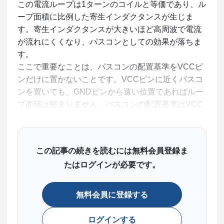
この電流ループは1ターンのコイルと等価であり、ル
ープ面積に比例した寄生インダクタンスが生じま
す。寄生インダクタンスが大きいほど高周波で電流
が流れにくくなり、パスコンとしての効果が落ちま
す。
ここで重要なことは、パスコンの配置基準をVCCピ
ンだけに置かないことです。VCCピンに近くパスコ
ンを置いても、GNDピンから遠い位置であればルー
プ面積は縮まりません。パスコンの配置基準はVCC
ピンへの近さではなく、VCCピンとGNDピンの両方
に対してループ面積が最小になる位置です。
この記事の続きを読むには無料会員登録ま
たはログインが必要です。
無料会員に登録する
図1 パスコン配置の考え方
ログインする