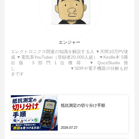
図2 MLCCのDCバイアス特性
エンジャー
DCバイアス特性は誘電体の種類で決まります。高誘
エレクトロニクス関連の知識を解説する人 ▼月間10万PV達
電率系MLCCではDCバイアス特性が顕著に発生し、
成 ▼電気系YouTuber（登録者20,000人超） ▼Kindle本 5冊
温度補償系（C0G）ではほぼ発生しません。つまり
出版 3部門1位獲得 ▼QucsStudio推
し ▼SDRや電子機器の分解も好
高誘電率系MLCCは、静電容量だけを基準に選ぶと
きです
動作電圧下で実効静電容量が低下し、結果としてパ
スコンとしての減衰効果が設計値を下回ることとな
ります。
抵抗測定の切り分け手順
温度係数と静電容量変化
MLCCの実効静電容量は温度によっても変動しま
す。EIAの温度係数コード（X7R・X5R・C0G）は
2026.07.27
動作温度範囲と許容変動幅を表し、高誘電率系の