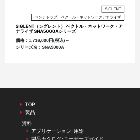
LENT
SIGLENT
ライザ
ベンチトップ・ベクトル・ネットワークアナライザ
ク・ア
SIGLENT（シグレント） ベクトル・ネットワーク・ア
SIG
ナライザ SNA5000Aシリーズ
トワー
価格：
1,716,000円(税込)～
価格
シリーズ名：
SNA5000A
シリ
TOP
製品
資料
アプリケーション･用途
製品カタログ･ユーザーズガイド