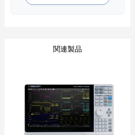
またGNDビアの位置もループ面積に影響します。パ
スコンとGNDピンの両側に近接してビアを配置する
ことで、ループ面積をさらに抑えられ、結果として
ノイズレベルの低減につながります。
ESLと自己共振点の限界
関連製品
MLCCの寄生インダクタンス（ESL）は、配置や配
線の最適化では低減できません。
コンデンサの自己共振点は、ESLと静電容量の組み
合わせで決まります。ESLは自己共振点を超えると
支配的になり、インピーダンスが上昇してパスコン
としての減衰効果が低下します。
この減衰効果の低下は、パッケージサイズと静電容
量の選定で改善できます。パッケージサイズは
0402・0603・0805などの外形寸法を指し、大きい
ほどESLが増加して自己共振点が低周波側へ移動し
ます。静電容量は部品の公称値そのもので、大きい