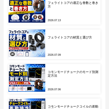
フェライトコアの適正な巻数と巻き
部品
MLCC
デンサ
方
役割
ノイズ対策パス
電圧安定
2026.07.13
コン
化
目的
高周波ノイズ除
電源電圧
フェライトコアの材質と選び方
去
の安定化
主選
ESL・DCバイア
大きい静
2026.07.09
定基
ス・温度係数
電容量
準
コモンモードチョークのモード別測
表1 パスコン（MLCC）と電圧安定化用電解コンデ
定方法
ンサの対比
2026.07.06
役割の混同は、ノイズ問題を電解コンデンサの追加
で解決しようとする、あるいはMLCCの静電容量を
増やせばノイズが減ると考える誤った判断につなが
コモンモードチョークコイルの差動