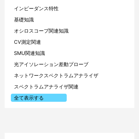
DCバイアス特性：部品選定条件に使用電圧で
インピーダンス特性
のマージンと誘電率系を指定する
温度係数：部品選定条件に温度係数コードと動
基礎知識
作温度範囲を明記する
オシロスコープ関連知識
種類選定：ノイズ対策用か電圧安定化用かを役
割として明示する
CV測定関連
SMU関連知識
デモ機レンタルサービス
光アイソレーション差動プローブ
https://tm-co.co.jp/contact/
ネットワークスペクトラムアナライザ
スペクトラムアナライザ関連
© 2026 T&Mコーポレーション株式会社
全て表示する