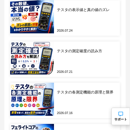
X7R・X5Rは動作温度範囲で±15%以上の変動が許容
テスタの表示値と真の値のズレ
されます。一方、温度補償系のC0Gは±数十ppm/℃
に収まり、温度による変化はほぼ無視できます。
温度係数による静電容量の変化はDCバイアスと独立
2026.07.24
して発生します。そのためDCバイアス低下と温度変
動の両方を見込んだ静電容量マージンを確保するこ
とが重要になります。
テスタの測定確度の読み方
パスコンの種類と役割
2026.07.21
ここまでの観点ではパスコン（MLCC）のノイズ対
策を前提にしていました。しかし実際の電源回路で
は、電圧安定化を目的とした電解コンデンサも並列
テスタの各測定機能の原理と限界
に使われます。両者は役割が異なり、選定ロジック
も異なります。表2にパスコン（MLCC）と電圧安定
化用電解コンデンサの役割対比を示します。
2026.07.16
サポート
電解コン