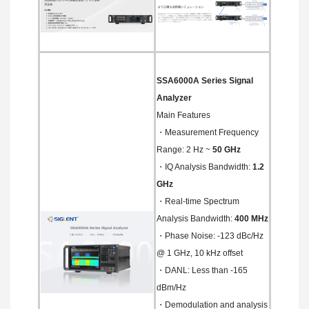
SSA6000A Series Signal
Analyzer
Main Features
・Measurement Frequency
Range: 2 Hz ~
50 GHz
・IQ Analysis Bandwidth:
1.2
GHz
・Real-time Spectrum
Analysis Bandwidth:
400 MHz
・Phase Noise: -123 dBc/Hz
@ 1 GHz, 10 kHz offset
・DANL: Less than -165
dBm/Hz
・Demodulation and analysis