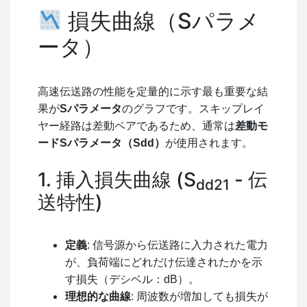
損失曲線（Sパラメ
ータ）
高速伝送路の性能を定量的に示す最も重要な結
果が
Sパラメータ
のグラフです。スキップレイ
ヤー経路は差動ペアであるため、通常は
差動モ
ードSパラメータ
（
Sdd
）
が使用されます。
1. 挿入損失曲線 (
S
- 伝
dd21
送特性)
定義
: 信号源から伝送路に入力された電力
が、負荷端にどれだけ伝達されたかを示
す損失（デシベル：dB）。
理想的な曲線
: 周波数が増加しても損失が