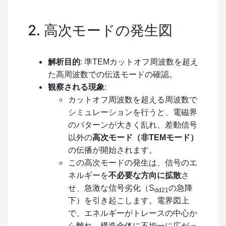
2. 高次モードの発生図
解析目的
: 準TEMカットオフ周波数を超え
た高周波数での伝送モードの確認。
観察される現象
:
カットオフ周波数を超える周波数で
シミュレーションを行うと、電磁界
のパターンが大きく乱れ、差動信号
以外の
高次モード（非TEMモード）
の伝播が開始されます。
この高次モードの発生は、信号のエ
ネルギーを
不必要な方向に拡散
さ
せ、急激な信号劣化（S
の急降
dd21
下）を引き起こします。電界図上
で、エネルギーがトレースの中心か
ら離れ、構造全体に不均一に広がっ