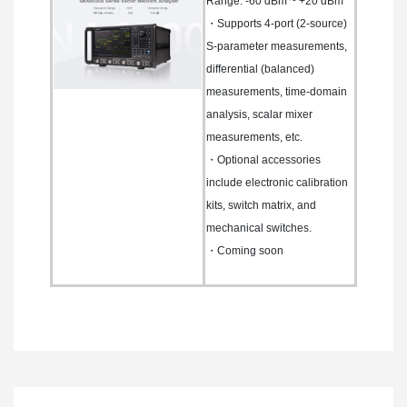
Range: -60 dBm ~ +20 dBm
・Supports 4-port (2-source)
S-parameter measurements,
differential (balanced)
measurements, time-domain
analysis, scalar mixer
measurements, etc.
・Optional accessories
include electronic calibration
kits, switch matrix, and
mechanical switches.
・Coming soon