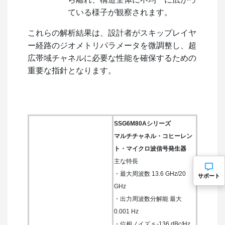
ている様子が観察されます。
これらの解析結果は、設計者がスキップレイヤ
ー経路のジオメトリパラメータを微調整し、超
広帯域チャネルに必要な性能を確保するための
重要な指針となります。
SSG6M80Aシリーズ
マルチチャネル・コヒーレン
ト・マイクロ波信号発生器
主な特長
・最大周波数 13.6 GHz/20
サポート
GHz
・出力周波数分解能 最大
0.001 Hz
・位相ノイズ < -136 dBc/Hz