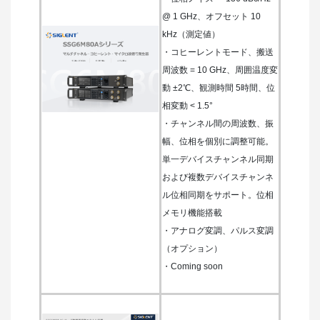
@ 1 GHz、オフセット 10
kHz（測定値）
・コヒーレントモード、搬送
周波数 = 10 GHz、周囲温度変
動 ±2℃、観測時間 5時間、位
相変動 < 1.5°
・チャンネル間の周波数、振
幅、位相を個別に調整可能。
単一デバイスチャンネル同期
および複数デバイスチャンネ
ル位相同期をサポート。位相
メモリ機能搭載
・アナログ変調、パルス変調
（オプション）
・Coming soon