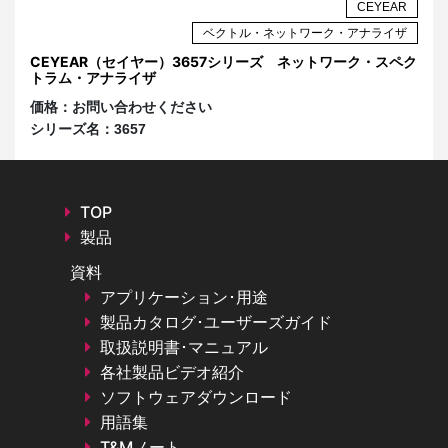
AR
CEYEAR
ザ
ベクトル・ネットワーク・アナライザ
イ
CEYEAR（セイヤー）3657シリーズ ネットワーク・スペク
S
トラム・アナライザ
ク
価格：
お問い合わせください
価
シリーズ名：
3657
シ
TOP
製品
資料
アプリケーション･用途
製品カタログ･ユーザーズガイド
取扱説明書･マニュアル
各社製品ビデオ紹介
ソフトウェアダウンロード
用語集
T&Mノート