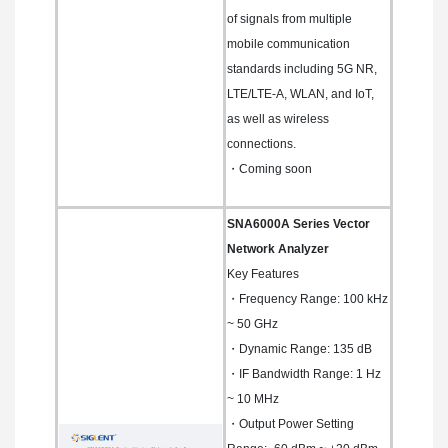
of signals from multiple
mobile communication
standards including 5G NR,
LTE/LTE-A, WLAN, and IoT,
as well as wireless
connections.
・Coming soon
SNA6000A Series Vector
Network Analyzer
Key Features
・Frequency Range: 100 kHz
~ 50 GHz
・Dynamic Range: 135 dB
・IF Bandwidth Range: 1 Hz
~ 10 MHz
・Output Power Setting