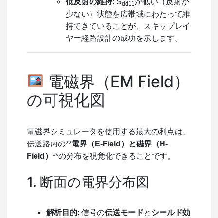
低反射の維持
: S
が低い（反射が
dd11
少ない）状態を広帯域にわたって維
持できていることが、スキップレイ
ヤー経路設計の成功を示します。
電磁界（EM Field）
の可視化図
電磁界シミュレータを使用する最大の利点は、
伝送路内の**
電界（E-Field）と磁界（H-
Field）
**の分布を視覚化できることです。
1. 断面の電界分布図
解析目的
: 信号の
伝送モード
と
シールド効