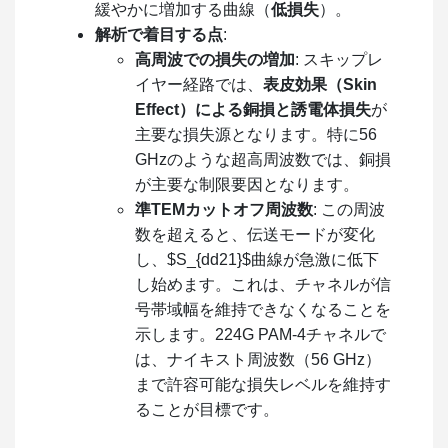
緩やかに増加する曲線（
低損失
）。
解析で着目する点
:
高周波での損失の増加
: スキップレ
イヤー経路では、
表皮効果（Skin
Effect）による銅損と誘電体損失
が
主要な損失源となります。特に56
GHzのような超高周波数では、銅損
が主要な制限要因となります。
準TEMカットオフ周波数
: この周波
数を超えると、伝送モードが変化
し、$S_{dd21}$曲線が急激に低下
し始めます。これは、チャネルが信
号帯域幅を維持できなくなることを
示します。224G PAM-4チャネルで
は、ナイキスト周波数（56 GHz）
まで許容可能な損失レベルを維持す
ることが目標です。