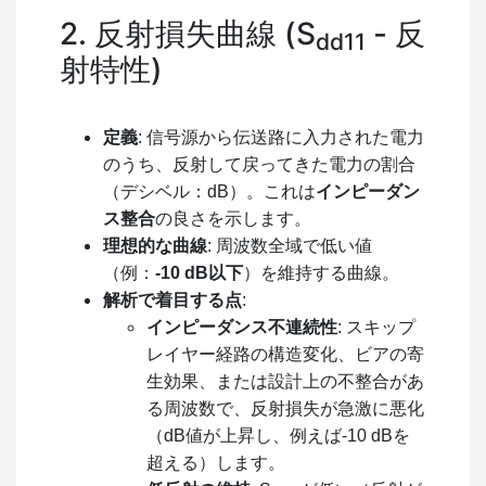
2. 反射損失曲線 (
S
- 反
dd11
射特性)
定義
: 信号源から伝送路に入力された電力
のうち、反射して戻ってきた電力の割合
（デシベル：dB）。これは
インピーダン
ス整合
の良さを示します。
理想的な曲線
: 周波数全域で低い値
（例：
-10 dB以下
）を維持する曲線。
解析で着目する点
:
インピーダンス不連続性
: スキップ
レイヤー経路の構造変化、ビアの寄
生効果、または設計上の不整合があ
る周波数で、反射損失が急激に悪化
（dB値が上昇し、例えば-10 dBを
超える）します。