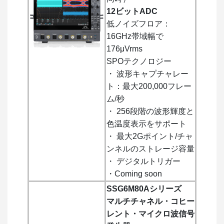
12ビットADC
低ノイズフロア：
16GHz帯域幅で
176μVrms
SPOテクノロジー
・ 波形キャプチャレー
ト：最大200,000フレー
ム/秒
・ 256段階の波形輝度と
色温度表示をサポート
・ 最大2Gポイント/チャ
ンネルのストレージ容量
・ デジタルトリガー
・Coming soon
SSG6M80Aシリーズ
マルチチャネル・コヒー
レント・マイクロ波信号