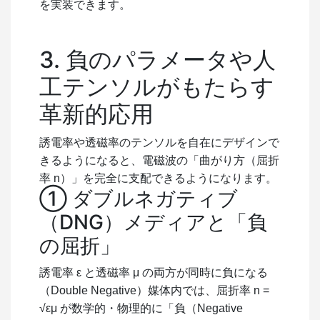
を実装できます。
3. 負のパラメータや人
工テンソルがもたらす
革新的応用
誘電率や透磁率のテンソルを自在にデザインで
きるようになると、電磁波の「曲がり方（屈折
率
n
）」を完全に支配できるようになります。
① ダブルネガティブ
（DNG）メディアと「負
の屈折」
誘電率
ε
と透磁率 μ の両方が同時に負になる
（Double Negative）媒体内では、屈折率
n =
√εμ
が数学的・物理的に「負（Negative