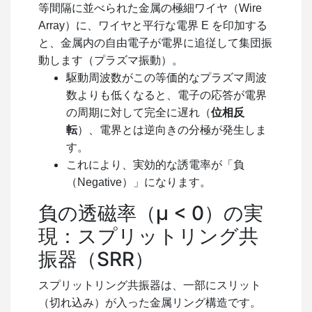
等間隔に並べられた金属の極細ワイヤ（Wire
Array）に、ワイヤと平行な電界
E
を印加する
と、金属内の自由電子が電界に追従して集団振
動します（プラズマ振動）。
駆動周波数がこの等価的なプラズマ周波
数よりも低くなると、電子の応答が電界
の周期に対して完全に遅れ（
位相反
転
）、電界とは逆向きの分極が発生しま
す。
これにより、実効的な誘電率が「負
（Negative）」になります。
負の透磁率（μ
< 0
）の実
現：スプリットリング共
振器（SRR）
スプリットリング共振器は、一部にスリット
（切れ込み）が入った金属リング構造です。