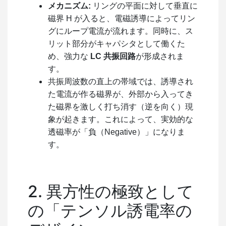
メカニズム:
リングの平面に対して垂直に
磁界
H
が入ると、電磁誘導によってリン
グにループ電流が流れます。同時に、ス
リット部分がキャパシタとして働くた
め、強力な
LC
共振回路
が形成されま
す。
共振周波数の直上の帯域では、誘導され
た電流が作る磁界が、外部から入ってき
た磁界を激しく打ち消す（逆を向く）現
象が起きます。これによって、実効的な
透磁率が「負（Negative）」になりま
す。
2. 異方性の極致として
の「テンソル誘電率の