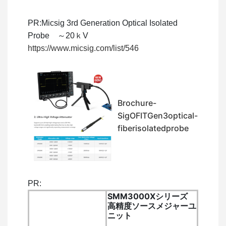
PR:Micsig 3rd Generation Optical Isolated
Probe ～20ｋV
https://www.micsig.com/list/546
Brochure-
SigOFITGen3optical-
fiberisolatedprobe
PR:
SMM3000Xシリーズ
高精度ソースメジャーユ
ニット