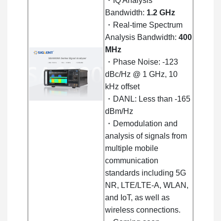
・IQ Analysis
Bandwidth:
1.2 GHz
・Real-time Spectrum
Analysis Bandwidth:
400
MHz
・Phase Noise: -123
dBc/Hz @ 1 GHz, 10
kHz offset
・DANL: Less than -165
dBm/Hz
・Demodulation and
analysis of signals from
multiple mobile
communication
standards including 5G
NR, LTE/LTE-A, WLAN,
and IoT, as well as
wireless connections.