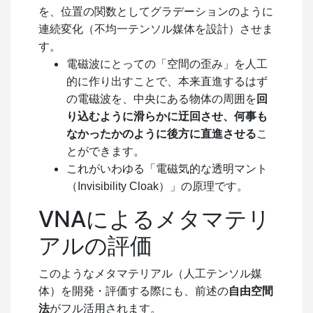
を、位置の関数としてグラデーションのように
連続変化（不均一テンソル媒体を設計）させま
す。
電磁波にとっての「空間の歪み」を人工
的に作り出すことで、本来直進するはず
の電磁波を、中央にある物体の周囲を
回
り込むように滑らかに迂回させ、何事も
なかったかのように後方に直進させる
こ
とができます。
これがいわゆる「電磁気的な透明マント
（Invisibility Cloak）」の原理です。
VNAによるメタマテリ
アルの評価
このようなメタマテリアル（人工テンソル媒
体）を開発・評価する際にも、前述の
自由空間
法
がフル活用されます。