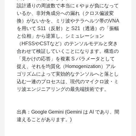
設計通りの周波数で本当に ε や μ が負になって
いるか、非対角成分への漏れ（クロス偏波変
換）がないかを、ミリ波やテラヘルツ帯のVNA
を用いて
S11
（反射）と
S21
（透過）の「振幅
と位相」から逆算し、シミュレーション
（HFSSやCSTなど）のテンソルモデルと突き
合わせて検証していくことになります。構造の
「見かけの応答」を複素
S
パラメータとして
捉え、それを均質化（Homogenization）アル
ゴリズムによって実効的なテンソルへと落とし
込む一連のプロセスは、現代のマイクロ波・ミ
リ波エンジニアリングの最先端技術です。
出典：Google Gemini (Gemini は AI であり、間
違えることがあります。)