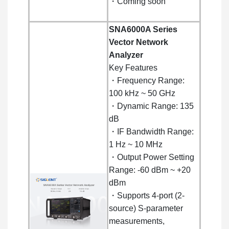
・Coming soon
SNA6000A Series
Vector Network
Analyzer
Key Features
・Frequency Range:
100 kHz ~ 50 GHz
・Dynamic Range: 135
dB
・IF Bandwidth Range:
1 Hz ~ 10 MHz
・Output Power Setting
Range: -60 dBm ~ +20
dBm
・Supports 4-port (2-
source) S-parameter
measurements,