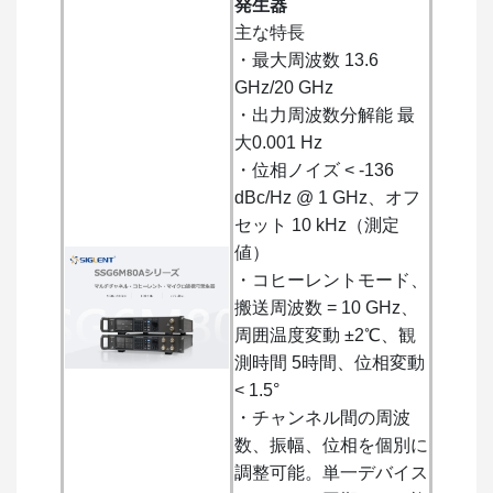
発生器
主な特長
・最大周波数 13.6
GHz/20 GHz
・出力周波数分解能 最
大0.001 Hz
・位相ノイズ < -136
dBc/Hz @ 1 GHz、オフ
セット 10 kHz（測定
値）
・コヒーレントモード、
搬送周波数 = 10 GHz、
周囲温度変動 ±2℃、観
測時間 5時間、位相変動
< 1.5°
・チャンネル間の周波
数、振幅、位相を個別に
調整可能。単一デバイス