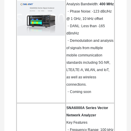
Analysis Bandwidth:
400 MHz
・Phase Noise: -123 dBc/Hz
@ 1 GHz, 10 kHz offset
・DANL: Less than -165
dBm/Hz
・Demodulation and analysis
of signals from multiple
mobile communication
standards including 5G NR,
LTE/LTE-A, WLAN, and IoT,
as well as wireless
connections.
・Coming soon
SNA6000A Series Vector
Network Analyzer
Key Features
・Frequency Range: 100 kHz