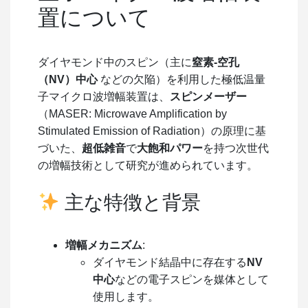
置について
ダイヤモンド中のスピン（主に
窒素-空孔
（NV）中心
などの欠陥）を利用した極低温量
子マイクロ波増幅装置は、
スピンメーザー
（MASER: Microwave Amplification by
Stimulated Emission of Radiation）の原理に基
づいた、
超低雑音
で
大飽和パワー
を持つ次世代
の増幅技術として研究が進められています。
主な特徴と背景
増幅メカニズム
:
ダイヤモンド結晶中に存在する
NV
中心
などの電子スピンを媒体として
使用します。