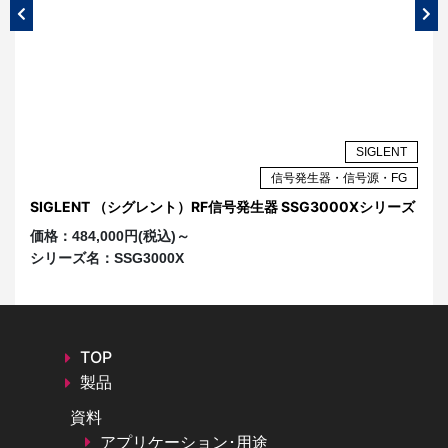
AR
SIGLENT
G
信号発生器・信号源・FG
器
SIGLENT （シグレント）RF信号発生器 SSG3000Xシリーズ
S
価格：
484,000円(税込)～
価
シリーズ名：
SSG3000X
シ
TOP
製品
資料
アプリケーション･用途