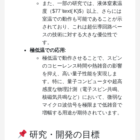
また、一部の研究では、液体窒素温
度（
$77 \text{ K}$
）以上、さらには
室温での動作も可能であることが示
されており、これは超伝導回路ベー
スの技術に対する大きな優位性で
す。
極低温での応用
:
極低温で動作させることで、スピン
のコヒーレンス時間や熱雑音の影響
を抑え、高い量子性能を実現しま
す。特に、量子コンピュータや超高
感度な物理計測（電子スピン共鳴、
核磁気共鳴など）において、微弱な
マイクロ波信号を極限まで低雑音で
増幅する用途が期待されています。
研究・開発の目標