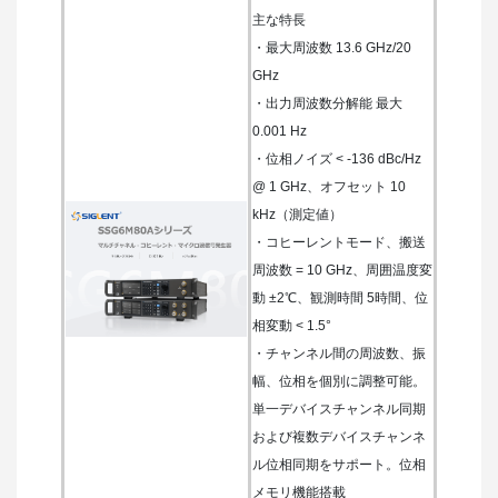
主な特長
・最大周波数 13.6 GHz/20
GHz
・出力周波数分解能 最大
0.001 Hz
・位相ノイズ < -136 dBc/Hz
@ 1 GHz、オフセット 10
kHz（測定値）
・コヒーレントモード、搬送
周波数 = 10 GHz、周囲温度変
動 ±2℃、観測時間 5時間、位
相変動 < 1.5°
・チャンネル間の周波数、振
幅、位相を個別に調整可能。
単一デバイスチャンネル同期
および複数デバイスチャンネ
ル位相同期をサポート。位相
メモリ機能搭載