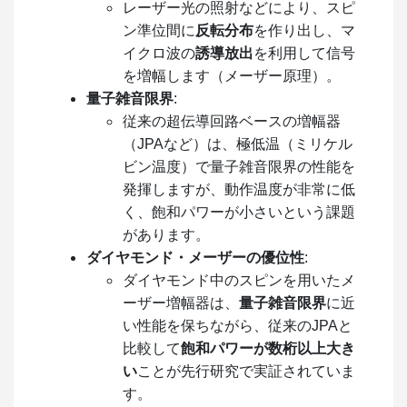
レーザー光の照射などにより、スピ
ン準位間に
反転分布
を作り出し、マ
イクロ波の
誘導放出
を利用して信号
を増幅します（メーザー原理）。
量子雑音限界
:
従来の超伝導回路ベースの増幅器
（JPAなど）は、極低温（ミリケル
ビン温度）で量子雑音限界の性能を
発揮しますが、動作温度が非常に低
く、飽和パワーが小さいという課題
があります。
ダイヤモンド・メーザーの優位性
:
ダイヤモンド中のスピンを用いたメ
ーザー増幅器は、
量子雑音限界
に近
い性能を保ちながら、従来のJPAと
比較して
飽和パワーが数桁以上大き
い
ことが先行研究で実証されていま
す。