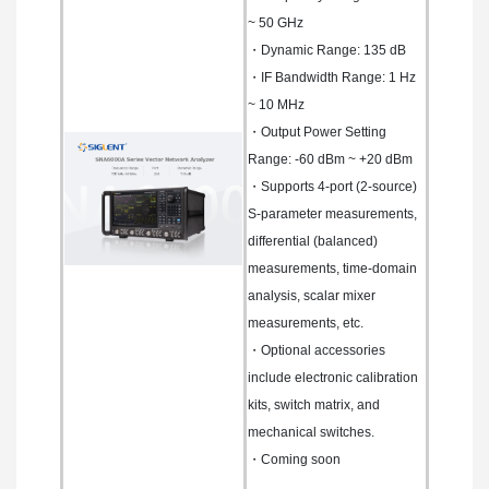
~ 50 GHz
・Dynamic Range: 135 dB
・IF Bandwidth Range: 1 Hz
~ 10 MHz
・Output Power Setting
Range: -60 dBm ~ +20 dBm
・Supports 4-port (2-source)
S-parameter measurements,
differential (balanced)
measurements, time-domain
analysis, scalar mixer
measurements, etc.
・Optional accessories
include electronic calibration
kits, switch matrix, and
mechanical switches.
・Coming soon