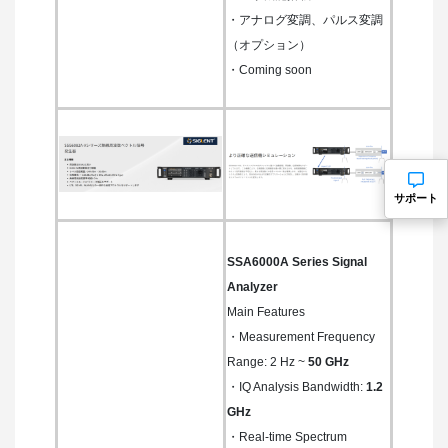
・アナログ変調、パルス変調
（オプション）
・Coming soon
サポート
SSA6000A Series Signal
Analyzer
Main Features
・Measurement Frequency
Range: 2 Hz ~
50 GHz
・IQ Analysis Bandwidth:
1.2
GHz
・Real-time Spectrum