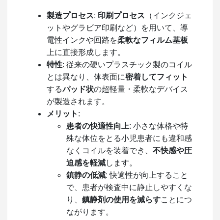
製造プロセス
:
印刷プロセス
（インクジェ
ットやグラビア印刷など）を用いて、導
電性インクや回路を
柔軟なフィルム基板
上に直接形成します。
特性
: 従来の硬いプラスチック製のコイル
とは異なり、体表面に
密着してフィット
する
パッド状
の超軽量・柔軟なデバイス
が製造されます。
メリット
:
患者の快適性向上
: 小さな体格や特
殊な体位をとる小児患者にも違和感
なくコイルを装着でき、
不快感や圧
迫感を軽減
します。
鎮静の低減
: 快適性が向上すること
で、患者が検査中に静止しやすくな
り、
鎮静剤の使用を減らす
ことにつ
ながります。