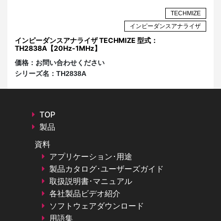
ZE
TECHMIZE
ト
インピーダンスアナライザ
インピーダンスアナライザ TECHMIZE 型式：
S
TH2838A【20Hz-1MHz】
シ
価格：
お問い合わせください
価
シリーズ名：
TH2838A
シ
TOP
製品
資料
アプリケーション･用途
製品カタログ･ユーザーズガイド
取扱説明書･マニュアル
各社製品ビデオ紹介
ソフトウェアダウンロード
用語集