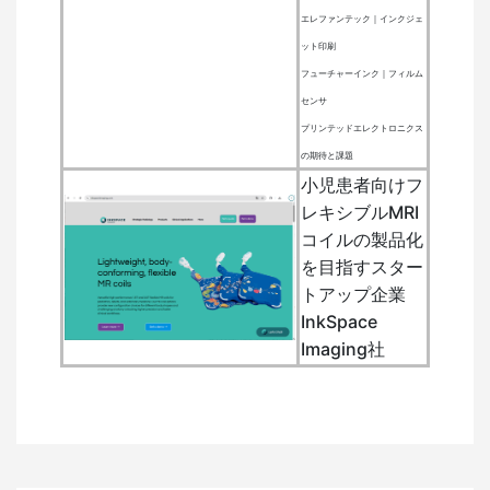
エレファンテック｜インクジェ
ット印刷
フューチャーインク｜フィルム
センサ
プリンテッドエレクトロニクス
の期待と課題
小児患者向けフ
レキシブルMRI
コイルの製品化
を目指すスター
トアップ企業
InkSpace
Imaging社