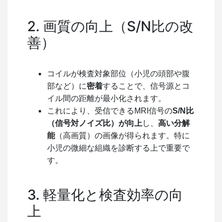
2. 画質の向上（S/N比の改
善）
コイルが検査対象部位（小児の頭部や腹
部など）に
密着
することで、信号源とコ
イル間の距離が最小化されます。
これにより、受信できるMRI信号の
S/N比
（信号対ノイズ比）が向上
し、
高い分解
能
（高画質）の画像が得られます。特に
小児の微細な組織を診断する上で重要で
す。
3. 軽量化と検査効率の向
上