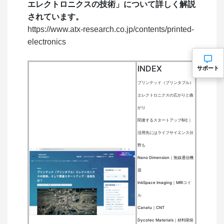
エレクトロニクスの技術」について詳しく解説
されています。
https://www.atx-research.co.jp/contents/printed-
electronics
INDEX
サポート
プリンテッド（プリンタブル）
エレクトロニクスの広がりと曲
がり
関連するスタートアップ6社｜
活用先にはライフサイエンス分
野も
Nano Dimension｜無線通信機
器
InkSpace Imaging｜MRIコイ
ル
Canatu｜CNT
Dycotec Materials｜材料開発