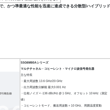
で、かつ準最適な性能を迅速に達成できる分散型/ハイブリッ
SSG6M80Aシリーズ
マルチチャネル・コヒーレント・マイクロ波信号発生器
主な特長
・最大周波数 13.6 GHz/20 GHz
・出力周波数分解能 最大0.001 Hz
・位相ノイズ < -136 dBc/Hz @ 1 GHz、オフセット 10 kHz（測定
値）
・コヒーレントモード、搬送周波数 = 10 GHz、周囲温度変動