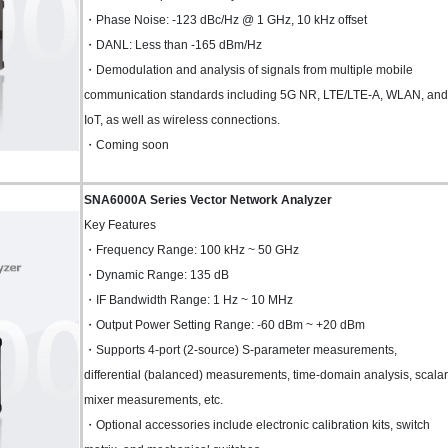
・Phase Noise: -123 dBc/Hz @ 1 GHz, 10 kHz offset
・DANL: Less than -165 dBm/Hz
・Demodulation and analysis of signals from multiple mobile
communication standards including 5G NR, LTE/LTE-A, WLAN, and
IoT, as well as wireless connections.
・Coming soon
SNA6000A Series Vector Network Analyzer
Key Features
・Frequency Range: 100 kHz ~ 50 GHz
・Dynamic Range: 135 dB
・IF Bandwidth Range: 1 Hz ~ 10 MHz
・Output Power Setting Range: -60 dBm ~ +20 dBm
・Supports 4-port (2-source) S-parameter measurements,
differential (balanced) measurements, time-domain analysis, scalar
mixer measurements, etc.
・Optional accessories include electronic calibration kits, switch