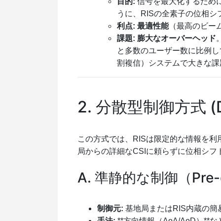
目的:
信号を最大化するために
うに、RISの全素子の位相
利点:
最適性能
（最高のビー
課題:
膨大なオーバーヘッド
と多数のユーザー数に比例し
割複信）システムで大きな課
2. 分散型制御方式 (Dis
この方式では、RISは限定的な情報を利用する
局からの詳細なCSIに頼らずに位相シフ
A. 準静的な制御（Pre-def
制御元:
基地局またはRIS内蔵の簡
手法:
**方向情報（AoA/AoD）