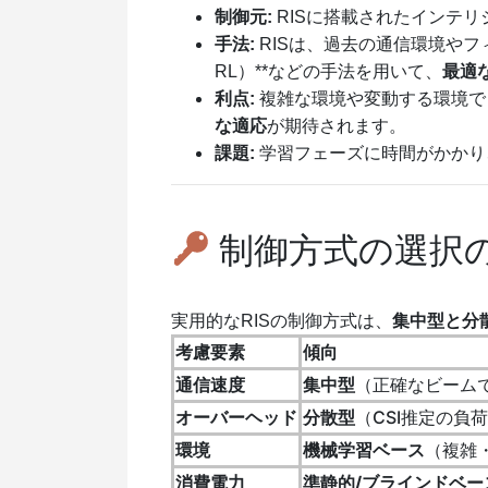
制御元:
RISに搭載されたインテ
手法:
RISは、過去の通信環境やフィード
RL）**などの手法を用いて、
最適
利点:
複雑な環境や変動する環境で
な適応
が期待されます。
課題:
学習フェーズに時間がかかり
制御方式の選択
実用的なRISの制御方式は、
集中型と分
考慮要素
傾向
通信速度
集中型
（正確なビーム
オーバーヘッド
分散型
（CSI推定の負
環境
機械学習ベース
（複雑
消費電力
準静的/ブラインドベー