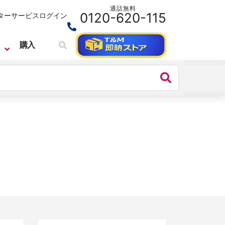
通話無料
0120-620-115
ターサービス
ログイン
購入
SIGLENT
ベンチトップ・スペクトラムアナライ
ザ
SIGLENT （シグレント）スペクトラ
ム・アナライザ SSA3000X PLUSシ
リーズ
価格：
242,000円(税込)～
シリーズ名：
SSA3000X PLUS