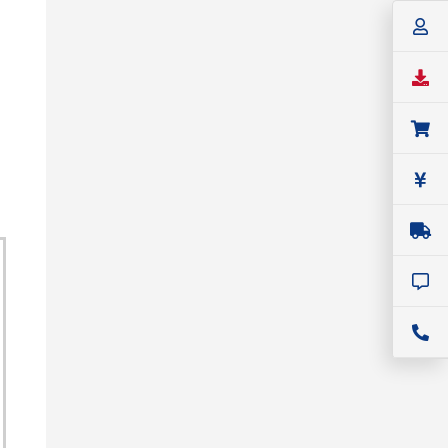
ド
SIGLENT
ベンチトップ・ベクトル・ネットワー
クアナライザ
SIGLENT（シグレント） ベクトル・
ネットワーク・アナライザ
SNA6000Aシリーズ
価格：
8,624,000円(税込)～
シリーズ名：
SNA6000A