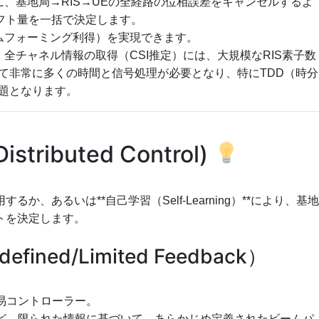
、基地局→RIS→UEの全経路の位相誤差をキャンセルするよ
シフト量を一括で決定します。
ムフォーミング利得）を実現できます。
。全チャネル情報の取得（CSI推定）には、大規模なRIS素子数
て非常に多くの時間と信号処理が必要となり、特にTDD（時分
題となります。
tributed Control)
か、あるいは**自己学習（Self-Learning）**により、基地
トを決定します。
ined/Limited Feedback）
易コントローラー。
**など、限られた情報に基づいて、あらかじめ定義されたビームパ