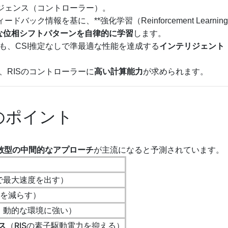
リジェンス（コントローラー）。
バック情報を基に、**強化学習（Reinforcement Learning
な位相シフトパターンを自律的に学習
します。
も、CSI推定なしで準最適な性能を達成する
インテリジェント
、RISのコントローラーに
高い計算能力
が求められます。
のポイント
散型の中間的なアプローチ
が主流になると予測されています。
で最大速度を出す）
荷を減らす）
・動的な環境に強い）
ス
（RISの素子駆動電力を抑える）