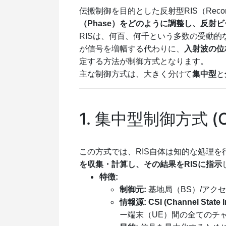
伝搬制御を目的とした反射型RIS（Reconfigur
（Phase）をどのように調整し、反射
RISは、何百、何千という多数の受動
が信号を増幅する代わりに、
入射波の位
定する方法が制御方式となります。
主な制御方式は、大きく分けて
集中型
と
1. 集中型制御方式 (Cen
この方式では、RIS自体は知的な処理を
を収集・計算し、その結果をRISに指示
特徴:
制御元:
基地局（BS）/アク
情報源:
CSI (Channel Sta
ー端末（UE）間の全てのチ