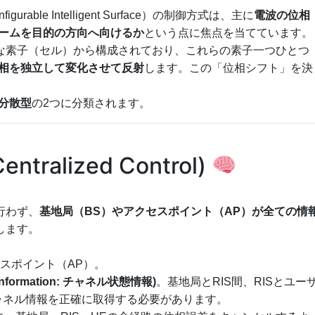
able Intelligent Surface）の制御方式は、主に
電波の位相
ビームを目的の方向へ向けるか
という点に焦点を当てています。
的な素子（セル）から構成されており、これらの素子一つひとつ
相を独立して変化させて反射
します。この「位相シフト」を決
分散型
の2つに分類されます。
tralized Control)
行わず、
基地局（BS）やアクセスポイント（AP）が全ての情
します。
セスポイント（AP）。
te Information: チャネル状態情報)
。基地局とRIS間、RISとユー
ャネル情報を正確に取得する必要があります。