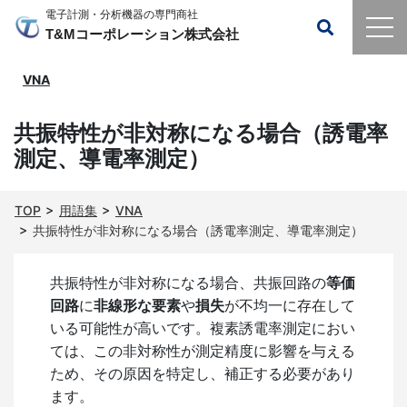
電子計測・分析機器の専門商社
T&Mコーポレーション株式会社
VNA
共振特性が非対称になる場合（誘電率
測定、導電率測定）
TOP
用語集
VNA
共振特性が非対称になる場合（誘電率測定、導電率測定）
共振特性が非対称になる場合、共振回路の
等価
回路
に
非線形な要素
や
損失
が不均一に存在して
いる可能性が高いです。複素誘電率測定におい
ては、この非対称性が測定精度に影響を与える
ため、その原因を特定し、補正する必要があり
ます。