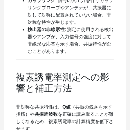
カップリング
: 信号の入出力を行うカップ
リングプローブやアンテナが、共振器に
対して対称に配置されていない場合、非
対称な特性が生じます。
検出器の非線形性
: 測定に使用される検出
器やアンプが、入力信号の強度に対して
非線形な応答を示す場合、共振特性が歪
むことがあります。
複素誘電率測定への影
響と補正方法
非対称な共振特性は、
Q
値
（共振の鋭さを示す
指標）や
共振周波数
を正確に読み取ることが難
しくなるため、複素誘電率の計算精度を低下さ
せます。