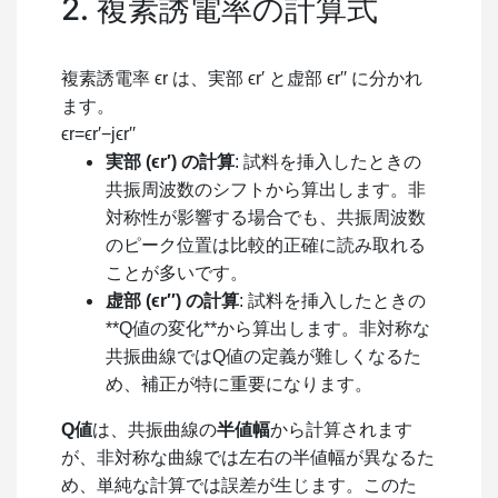
2. 複素誘電率の計算式
複素誘電率
ϵ
r
は、実部
ϵ
r
′
と虚部
ϵ
r
′′
に分かれ
ます。
ϵ
r
=
ϵ
r
′
−
j
ϵ
r
′′
実部 (
ϵ
r
′
) の計算
: 試料を挿入したときの
共振周波数のシフトから算出します。非
対称性が影響する場合でも、共振周波数
のピーク位置は比較的正確に読み取れる
ことが多いです。
虚部 (
ϵ
r
′′
) の計算
: 試料を挿入したときの
**
Q
値の変化**から算出します。非対称な
共振曲線では
Q
値の定義が難しくなるた
め、補正が特に重要になります。
Q
値
は、共振曲線の
半値幅
から計算されます
が、非対称な曲線では左右の半値幅が異なるた
め、単純な計算では誤差が生じます。このた