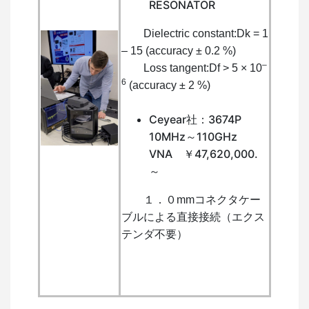
RESONATOR
Dielectric constant:Dk = 1
– 15 (accuracy ± 0.2 %)
–
Loss tangent:Df > 5 × 10
6
(accuracy ± 2 %)
Ceyear社：3674P
10MHz～110GHz
VNA ￥47,620,000.
～
１．０mmコネクタケー
ブルによる直接接続（エクス
テンダ不要）