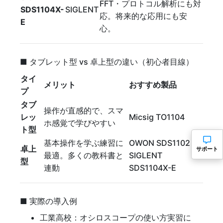
FFT・プロトコル解析にも対
SDS1104X-
SIGLENT
応。将来的な応用にも安
E
心。
■ タブレット型 vs 卓上型の違い（初心者目線）
タイ
メリット
おすすめ製品
プ
タブ
操作が直感的で、スマ
レッ
Micsig TO1104
ホ感覚で学びやすい
ト型
基本操作を学ぶ練習に
OWON SDS1102、
卓上
サポート
最適。多くの教科書と
SIGLENT
型
連動
SDS1104X-E
■ 実際の導入例
工業高校：オシロスコープの使い方実習に