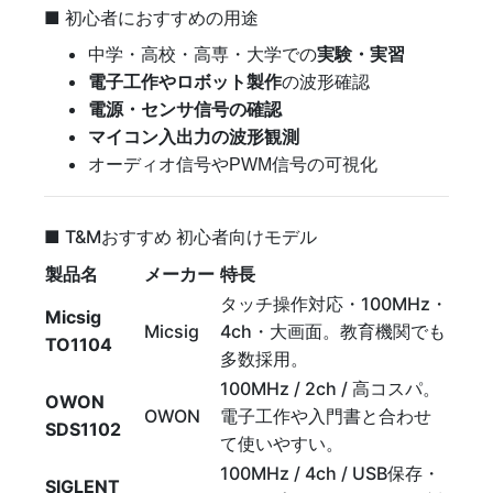
■ 初心者におすすめの用途
中学・高校・高専・大学での
実験・実習
電子工作やロボット製作
の波形確認
電源・センサ信号の確認
マイコン入出力の波形観測
オーディオ信号やPWM信号の可視化
■ T&Mおすすめ 初心者向けモデル
製品名
メーカー
特長
タッチ操作対応・100MHz・
Micsig
Micsig
4ch・大画面。教育機関でも
TO1104
多数採用。
100MHz / 2ch / 高コスパ。
OWON
OWON
電子工作や入門書と合わせ
SDS1102
て使いやすい。
100MHz / 4ch / USB保存・
SIGLENT