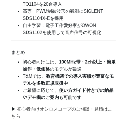
TO1104を20台導入
高専：PWM制御波形の観測にSIGLENT
SDS1104X-Eを採用
自主学習：電子工作愛好家がOWON
SDS1102を使用して音声信号の可視化
まとめ
初心者向けには、
100MHz帯・2ch以上・簡単
操作・低価格
のモデルが最適
T&Mでは、
教育機関での導入実績が豊富なモ
デルを多数正規取扱中
ご希望に応じて、
使い方ガイド付きでの納品
や
デモ機のご案内
も可能です
▶
初心者向けオシロスコープのご相談・見積はこ
ちら