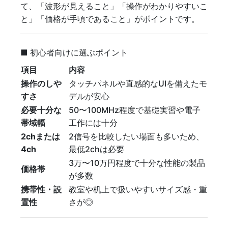
て、「波形が見えること」「操作がわかりやすいこ
と」「価格が手頃であること」がポイントです。
■ 初心者向けに選ぶポイント
項目
内容
操作のしや
タッチパネルや直感的なUIを備えたモ
すさ
デルが安心
必要十分な
50〜100MHz程度で基礎実習や電子
帯域幅
工作には十分
2chまたは
2信号を比較したい場面も多いため、
4ch
最低2chは必要
3万〜10万円程度で十分な性能の製品
価格帯
が多数
携帯性・設
教室や机上で扱いやすいサイズ感・重
置性
さが◎