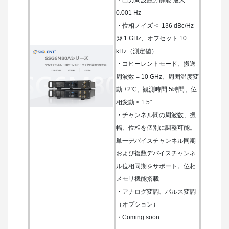
0.001 Hz
・位相ノイズ < -136 dBc/Hz
@ 1 GHz、オフセット 10
kHz（測定値）
・コヒーレントモード、搬送
周波数 = 10 GHz、周囲温度変
動 ±2℃、観測時間 5時間、位
相変動 < 1.5°
・チャンネル間の周波数、振
幅、位相を個別に調整可能。
単一デバイスチャンネル同期
および複数デバイスチャンネ
ル位相同期をサポート。位相
メモリ機能搭載
・アナログ変調、パルス変調
（オプション）
・Coming soon