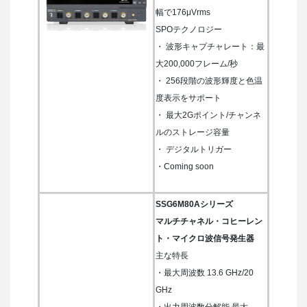
幅で176μVrms
SPOテクノロジー
・ 波形キャプチャレート：最
大200,000フレーム/秒
・ 256段階の波形輝度と色温
度表示をサポート
・ 最大2Gポイント/チャンネ
ルのストレージ容量
・ デジタルトリガー
・Coming soon
SSG6M80Aシリーズ
マルチチャネル・コヒーレン
ト・マイクロ波信号発生器
主な特長
・最大周波数 13.6 GHz/20
GHz
・出力周波数分解能 最大