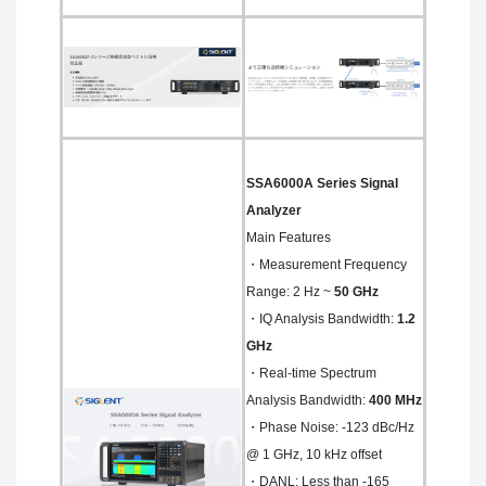
SSA6000A Series Signal
Analyzer
Main Features
・Measurement Frequency
Range: 2 Hz ~
50 GHz
・IQ Analysis Bandwidth:
1.2
GHz
・Real-time Spectrum
Analysis Bandwidth:
400 MHz
・Phase Noise: -123 dBc/Hz
@ 1 GHz, 10 kHz offset
・DANL: Less than -165