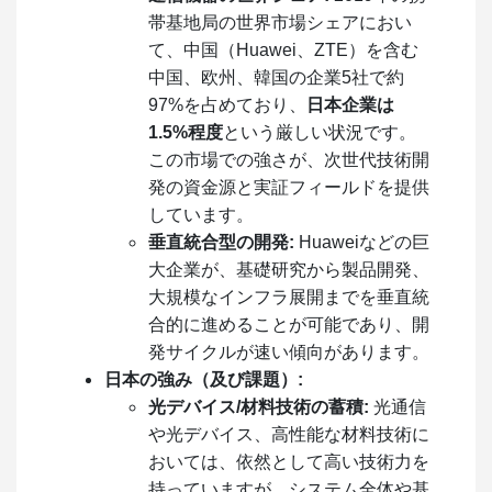
帯基地局の世界市場シェアにおい
て、中国（Huawei、ZTE）を含む
中国、欧州、韓国の企業5社で約
97%を占めており、
日本企業は
1.5%程度
という厳しい状況です。
この市場での強さが、次世代技術開
発の資金源と実証フィールドを提供
しています。
垂直統合型の開発:
Huaweiなどの巨
大企業が、基礎研究から製品開発、
大規模なインフラ展開までを垂直統
合的に進めることが可能であり、開
発サイクルが速い傾向があります。
日本の強み（及び課題）:
光デバイス/材料技術の蓄積:
光通信
や光デバイス、高性能な材料技術に
おいては、依然として高い技術力を
持っていますが、システム全体や基