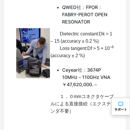
QWED社：FPOR：
FABRY-PEROT OPEN
RESONATOR
Dielectric constant:Dk = 1
– 15 (accuracy ± 0.2 %)
–6
Loss tangent:Df > 5 × 10
(accuracy ± 2 %)
Ceyear社：3674P
10MHz～110GHz VNA
￥47,620,000.～
１．０mmコネクタケーブ
ルによる直接接続（エクステ
サポート
ンダ不要）