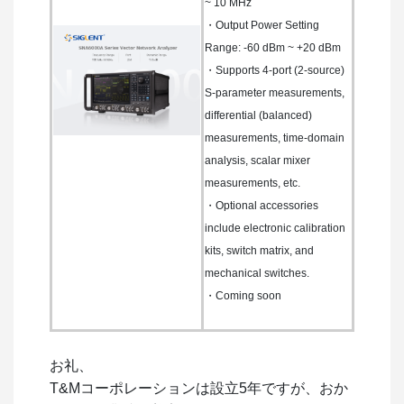
~ 10 MHz
・Output Power Setting
Range: -60 dBm ~ +20 dBm
・Supports 4-port (2-source)
S-parameter measurements,
differential (balanced)
measurements, time-domain
analysis, scalar mixer
measurements, etc.
・Optional accessories
include electronic calibration
kits, switch matrix, and
mechanical switches.
・Coming soon
お礼、
T&Mコーポレーションは設立5年ですが、おか