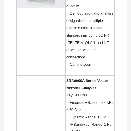
dBm/Hz
・Demodulation and analysis
of signals from multiple
mobile communication
standards including 5G NR,
LTE/LTE-A, WLAN, and IoT,
as well as wireless
connections.
・Coming soon
SNA6000A Series Vector
Network Analyzer
Key Features
・Frequency Range: 100 kHz
~ 50 GHz
・Dynamic Range: 135 dB
・IF Bandwidth Range: 1 Hz