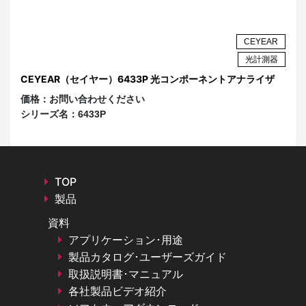
AR
CEYEAR
ザ
光計測器
イ
CEYEAR（セイヤー）6433P 光コンポーネントアナライザ
C
ザ 
価格：
お問い合わせください
価
シリーズ名：
6433P
シ
TOP
製品
資料
アプリケーション･用途
製品カタログ･ユーザーズガイド
取扱説明書･マニュアル
各社製品ビデオ紹介