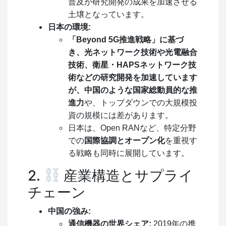
普及が研究開発の成果を加速させる
土壌となっています。
日本の環境:
「Beyond 5G推進戦略」に基づ
き、光ネットワーク技術や光電融合
技術、衛星・HAPSネットワーク技
術などの研究開発を加速しています
が、中国のような国家総動員的な推
進力
や、トップダウンでの大規模投
資の規模には差があります。
日本は、Open RANなど、特定分野
での
国際協調とオープン化
を重視す
る戦略も同時に展開しています。
2.
産業構造とサプライ
チェーン
中国の強み:
通信機器の世界シェア:
2019年の携