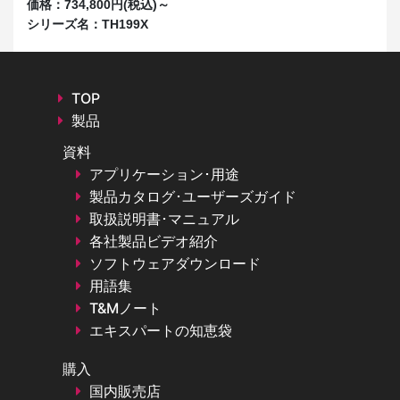
価格：
734,800円(税込)～
シ
シリーズ名：
TH199X
TOP
製品
資料
アプリケーション･用途
製品カタログ･ユーザーズガイド
取扱説明書･マニュアル
各社製品ビデオ紹介
ソフトウェアダウンロード
用語集
T&Mノート
エキスパートの知恵袋
購入
国内販売店