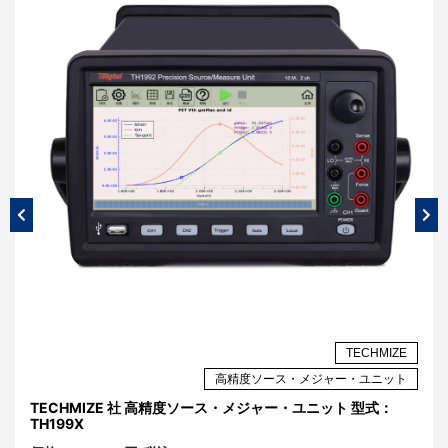
AR
TECHMIZE
ザ
高精度ソース・メジャー・ユニット
イ
TECHMIZE 社 高精度ソース・メジャー・ユニット 型式：
高
TH199X
価