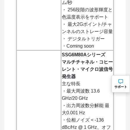
ム/秒
・ 256段階の波形輝度と
色温度表示をサポート
・ 最大2Gポイント/チャ
ンネルのストレージ容量
・ デジタルトリガー
・Coming soon
SSG6M80Aシリーズ
マルチチャネル・コヒー
レント・マイクロ波信号
発生器
主な特長
サポート
・最大周波数 13.6
GHz/20 GHz
・出力周波数分解能 最
大0.001 Hz
・位相ノイズ < -136
dBc/Hz @ 1 GHz、オフ