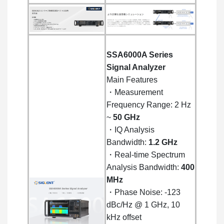
SSA6000A Series
Signal Analyzer
Main Features
・Measurement
Frequency Range: 2 Hz
~
50 GHz
・IQ Analysis
Bandwidth:
1.2 GHz
・Real-time Spectrum
Analysis Bandwidth:
400
MHz
・Phase Noise: -123
dBc/Hz @ 1 GHz, 10
kHz offset