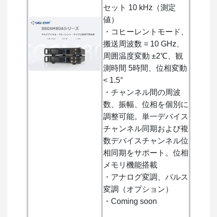
セット 10 kHz（測定
値）
・コヒーレントモード、
搬送周波数 = 10 GHz、
周囲温度変動 ±2℃、観
測時間 5時間、位相変動
< 1.5°
・チャンネル間の周波
数、振幅、位相を個別に
調整可能。単一デバイス
チャンネル同期および複
数デバイスチャンネル位
相同期をサポート。位相
メモリ機能搭載
・アナログ変調、パルス
変調（オプション）
・Coming soon