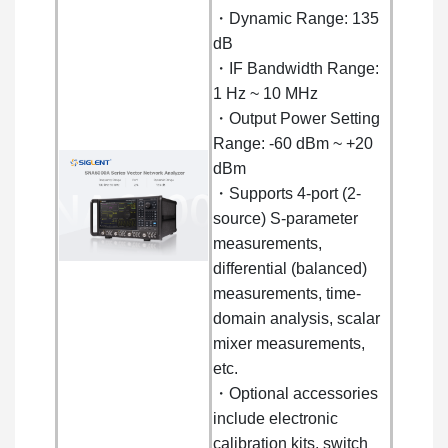
・Dynamic Range: 135
dB
・IF Bandwidth Range:
1 Hz ~ 10 MHz
・Output Power Setting
Range: -60 dBm ~ +20
dBm
・Supports 4-port (2-
source) S-parameter
measurements,
differential (balanced)
measurements, time-
domain analysis, scalar
mixer measurements,
etc.
・Optional accessories
include electronic
calibration kits, switch