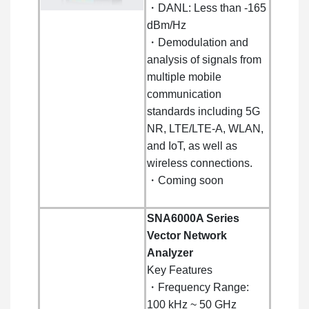
・DANL: Less than -165
dBm/Hz
・Demodulation and
analysis of signals from
multiple mobile
communication
standards including 5G
NR, LTE/LTE-A, WLAN,
and IoT, as well as
wireless connections.
・Coming soon
SNA6000A Series
Vector Network
Analyzer
Key Features
・Frequency Range:
100 kHz ~ 50 GHz