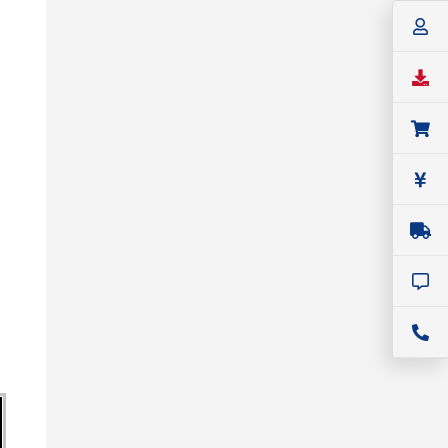
SIGLENT
ベンチトップ・オシロスコープ
SIGLENT（シグレント） SDS800X
HDシリーズ デジタル・オシロスコー
プ
価格：
59,400円(税込)～
シリーズ名：
SDS800X HD