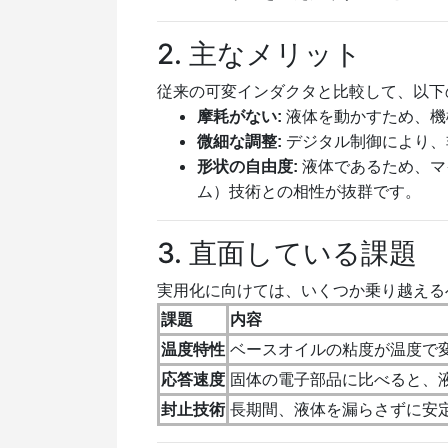
2. 主なメリット
従来の可変インダクタと比較して、以下
摩耗がない:
液体を動かすため、機
微細な調整:
デジタル制御により、
形状の自由度:
液体であるため、マ
ム）技術との相性が抜群です。
3. 直面している課題
実用化に向けては、いくつか乗り越える
課題
内容
温度特性
ベースオイルの粘度が温度で
応答速度
固体の電子部品に比べると、
封止技術
長期間、液体を漏らさずに安