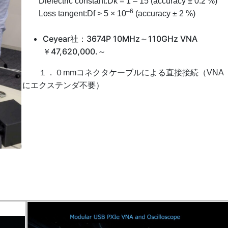
Dielectric constant:Dk = 1 – 15 (accuracy ± 0.2 %)
–6
Loss tangent:Df > 5 × 10
(accuracy ± 2 %)
Ceyear社：3674P 10MHz～110GHz VNA
￥47,620,000.～
１．０mmコネクタケーブルによる直接接続（VNA
にエクステンダ不要）