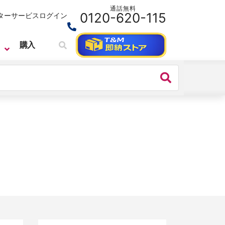
通話無料
0120-620-115
ターサービス
ログイン
購入
SIGLENT
ベンチトップ・オシロスコープ
SIGLENT （シグレント）
SDS7000A シリーズ デジタル・オ
シロスコープ
価格：
4,664,000円(税込)～
シリーズ名：
SDS7000A