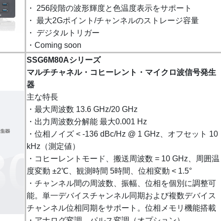
・ 256段階の波形輝度と色温度表示をサポート
・ 最大2Gポイント/チャンネルのストレージ容量
・ デジタルトリガー
・Coming soon
SSG6M80Aシリーズ
マルチチャネル・コヒーレント・マイクロ波信号発生
器
主な特長
・最大周波数 13.6 GHz/20 GHz
・出力周波数分解能 最大0.001 Hz
・位相ノイズ < -136 dBc/Hz @ 1 GHz、オフセット 10
kHz（測定値）
・コヒーレントモード、搬送周波数 = 10 GHz、周囲温
度変動 ±2℃、観測時間 5時間、位相変動 < 1.5°
・チャンネル間の周波数、振幅、位相を個別に調整可
能。単一デバイスチャンネル同期および複数デバイス
チャンネル位相同期をサポート。位相メモリ機能搭載
・アナログ変調、パルス変調（オプション）