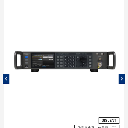
NT
SIGLENT
G
信号発生器・信号源・FG