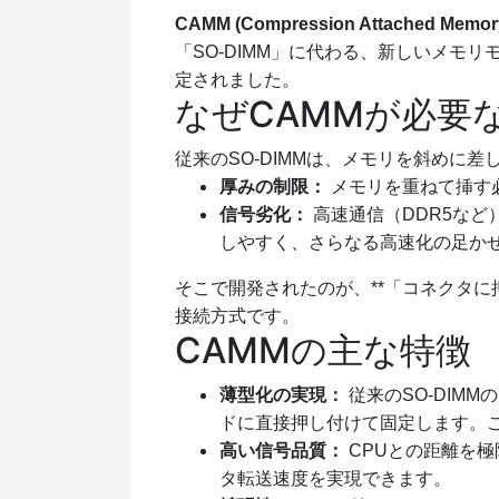
CAMM (Compression Attached Memor
「SO-DIMM」に代わる、新しいメモ
定されました。
なぜCAMMが必要
従来のSO-DIMMは、メモリを斜めに
厚みの制限：
メモリを重ねて挿す
信号劣化：
高速通信（DDR5な
しやすく、さらなる高速化の足か
そこで開発されたのが、**「コネクタに押し付け
接続方式です。
CAMMの主な特徴
薄型化の実現：
従来のSO-DIM
ドに直接押し付けて固定します。
高い信号品質：
CPUとの距離を
タ転送速度を実現できます。