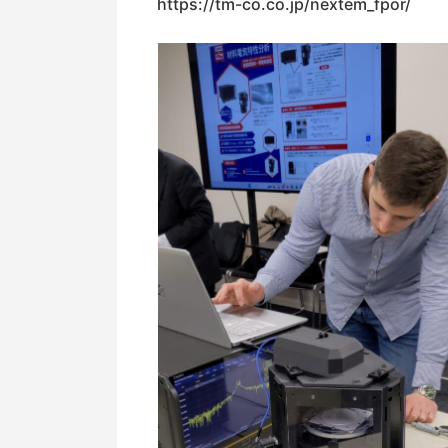
https://tm-co.co.jp/nextem_fpor/