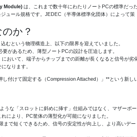
y Module)
は、これまで数十年にわたりノートPCの標準だっ
リモジュール規格です。JEDEC（半導体標準化団体）によって策
なのか？
差し込むという物理構造上、以下の限界を迎えていました。
必要があるため、薄型ノートPCの設計を圧迫します。
ど）において、端子からチップまでの距離が長くなると信号が劣
せになります。
て固定する（Compression Attached）」**という新し
Mのような「スロットに斜めに挿す」仕組みではなく、マザーボー
これにより、PC筐体の薄型化が可能になりました。
極限まで短くできるため、信号の安定性が向上し、より高いデー