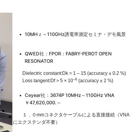
10MHｚ～110GHz誘電率測定セミナ・デモ風景
QWED社：FPOR：FABRY-PEROT OPEN
RESONATOR
Dielectric constant:Dk = 1 – 15 (accuracy ± 0.2 %)
–6
Loss tangent:Df > 5 × 10
(accuracy ± 2 %)
Ceyear社：3674P 10MHz～110GHz VNA
￥47,620,000.～
１．０mmコネクタケーブルによる直接接続（VNA
にエクステンダ不要）