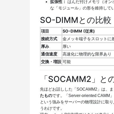
拡張性：
はんだ付けメモリ（オン
な「モジュール」の形を維持して
SO-DIMMとの比較
項目
SO-DIMM (従来)
接続方式
金メッキ端子をスロットに
厚み
厚い
通信速度
高速化に物理的な限界あり
交換・増設
可能
「SOCAMM2」と
先ほどお話しした「SOCAMM2」は、
たもの
です。「Server-oriente
という強みをサーバーの物理設計に取り
うわけです。