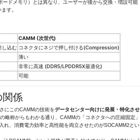
ボードメモリ）とは異なり、ユーザーが後から交換・増設可能
います。
CAMM (次世代)
差し込む
コネクタにネジで押し付ける(Compression)
薄い
非常に高速 (DDR5/LPDDR5X最適化)
可能
の関係
まさにこのCAMMの技術を
データセンター向けに発展・特化させ
d CAMM」の略称からもわかる通り、CAMMの「コネクタへの圧縮固定
入れ、消費電力効率と高性能を両立させたのがSOCAMM2とい