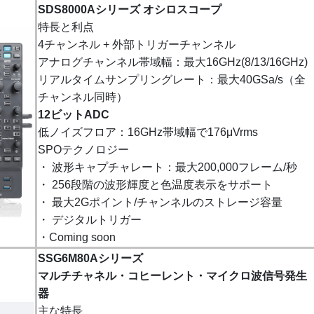
SDS8000Aシリーズ オシロスコープ
特長と利点
4チャンネル + 外部トリガーチャンネル
アナログチャンネル帯域幅：最大16GHz(8/13/16GHz)
リアルタイムサンプリングレート：最大40GSa/s（全
チャンネル同時）
12ビットADC
低ノイズフロア：16GHz帯域幅で176μVrms
SPOテクノロジー
・ 波形キャプチャレート：最大200,000フレーム/秒
・ 256段階の波形輝度と色温度表示をサポート
・ 最大2Gポイント/チャンネルのストレージ容量
・ デジタルトリガー
・Coming soon
SSG6M80Aシリーズ
マルチチャネル・コヒーレント・マイクロ波信号発生
器
主な特長