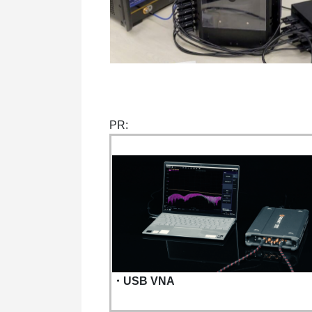
PR:
・USB VNA