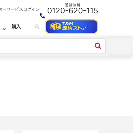
通話無料
0120-620-115
ターサービス
ログイン
購入
SIGLENT
ベンチトップ・オシロスコープ
SIGLENT （シグレント）
SDS7000A シリーズ デジタル・オ
シロスコープ
価格：
4,664,000円(税込)～
シリーズ名：
SDS7000A