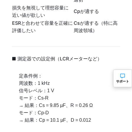
損失を無視して理想容量に
Cpが適する
近い値が欲しい
ESRと合わせて容量を正確に
Csが適する（特に高
評価したい
周波領域）
■ 測定器での設定例（LCRメーターなど）
定条件例：
サポート
周波数：1 kHz
信号レベル：1 V
モード：Cs-R
→ 結果：Cs = 9.85 µF、R = 0.26 Ω
モード：Cp-D
→ 結果：Cp = 10.1 µF、D = 0.012