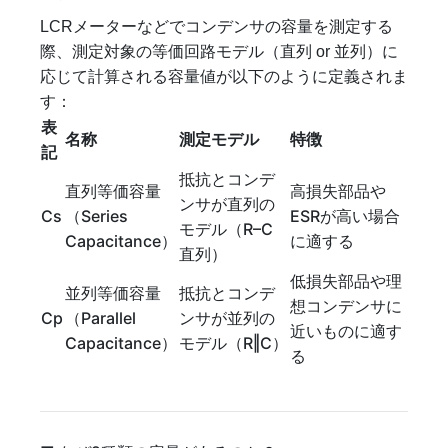
LCRメーターなどでコンデンサの容量を測定する
際、測定対象の等価回路モデル（直列 or 並列）に
応じて計算される容量値が以下のように定義されま
す：
表
名称
測定モデル
特徴
記
抵抗とコンデ
直列等価容量
高損失部品や
ンサが直列の
Cs
（Series
ESRが高い場合
モデル（R–C
Capacitance）
に適する
直列）
低損失部品や理
並列等価容量
抵抗とコンデ
想コンデンサに
Cp
（Parallel
ンサが並列の
近いものに適す
Capacitance）
モデル（R‖C）
る