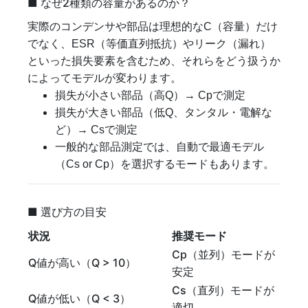
■ なぜ2種類の容量があるのか？
実際のコンデンサや部品は理想的なC（容量）だけ
でなく、ESR（等価直列抵抗）やリーク（漏れ）
といった損失要素を含むため、それらをどう扱うか
によってモデルが変わります。
損失が小さい部品（高Q）→ Cpで測定
損失が大きい部品（低Q、タンタル・電解な
ど）→ Csで測定
一般的な部品測定では、自動で最適モデル
（Cs or Cp）を選択するモードもあります。
■ 選び方の目安
状況
推奨モード
Cp（並列）モードが
Q値が高い（Q > 10）
安定
Cs（直列）モードが
Q値が低い（Q < 3）
適切