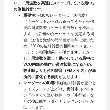
り、
「周波数を高速にスイープしている最中」
の位相雑音
です。
重要性:
FMCWレーダーは、送信波と
（ターゲットから跳ね返ってきた）受信
波の周波数差（ビート周波数）を検出し
ます。近距離のターゲットを測定する場
合、送信と受信の時間差が非常に短いた
め、VCOの位相雑音の相関キャンセル
（レンジ相関効果）が働きます。しか
し、
周波数を激しく動かしている最中は
VCO内部の動作が過渡状態になるため、
静止時よりも位相雑音（FMノイズ）が局
所的に悪化する傾向
があります。
レーダーへの影響:
動的位相雑音が悪いと
ノイズフロアが上がり、反射電力の小さ
い「小さくて遠い物体」や「歩行者」な
どの検出能力（ダイナミックレンジ）が
低下します。