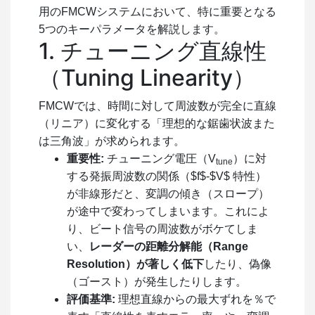
用のFMCWシステムにおいて、特に重要となる
5つのキーパラメータを解説します。
1. チューニング直線性
（Tuning Linearity）
FMCWでは、時間に対して周波数が完全に直線
（リニア）に変化する「理想的な鋸歯状波また
は三角波」が求められます。
重要性:
チューニング電圧（
V
）に対
tune
する発振周波数の関係（
$f$
-
$V$
特性）
が非線形だと、変調の傾き（スロープ）
が途中で変わってしまいます。これによ
り、ビート信号の周波数がボケてしま
い、
レーダーの距離分解能（Range
Resolution）が著しく低下
したり、偽像
（ゴースト）が発生したりします。
評価基準:
理想直線からの最大ずれを％で