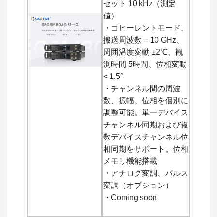
セット 10 kHz（測定
値）
・コヒーレントモード、
搬送周波数 = 10 GHz、
周囲温度変動 ±2℃、観
測時間 5時間、位相変動
< 1.5°
・チャンネル間の周波
数、振幅、位相を個別に
調整可能。単一デバイス
チャンネル同期および複
数デバイスチャンネル位
相同期をサポート。位相
メモリ機能搭載
・アナログ変調、パルス
変調（オプション）
・Coming soon