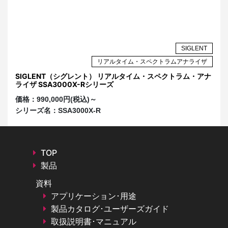
NT
SIGLENT
ザ
リアルタイム・スペクトラムアナライザ
SIGLENT（シグレント） リアルタイム・スペクトラム・アナ
S
ライザ SSA3000X-Rシリーズ
S
価格：
990,000円(税込)～
価
シリーズ名：
SSA3000X-R
シ
TOP
製品
資料
アプリケーション･用途
製品カタログ･ユーザーズガイド
取扱説明書･マニュアル