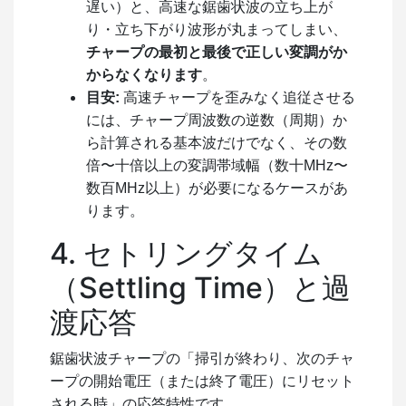
遅い）と、高速な鋸歯状波の立ち上が
り・立ち下がり波形が丸まってしまい、
チャープの最初と最後で正しい変調がか
からなくなります
。
目安:
高速チャープを歪みなく追従させる
には、チャープ周波数の逆数（周期）か
ら計算される基本波だけでなく、その数
倍〜十倍以上の変調帯域幅（数十MHz〜
数百MHz以上）が必要になるケースがあ
ります。
4. セトリングタイム
（Settling Time）と過
渡応答
鋸歯状波チャープの「掃引が終わり、次のチャ
ープの開始電圧（または終了電圧）にリセット
される時」の応答特性です。