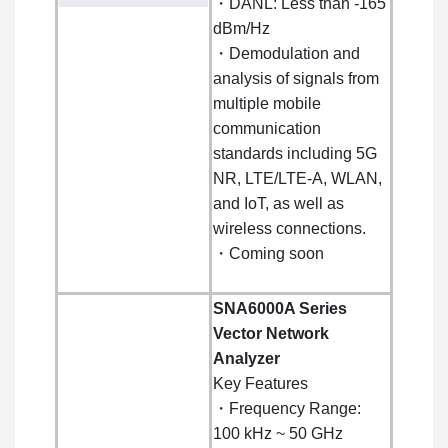
・DANL: Less than -165
dBm/Hz
・Demodulation and
analysis of signals from
multiple mobile
communication
standards including 5G
NR, LTE/LTE-A, WLAN,
and IoT, as well as
wireless connections.
・Coming soon
SNA6000A Series
Vector Network
Analyzer
Key Features
・Frequency Range:
100 kHz ~ 50 GHz