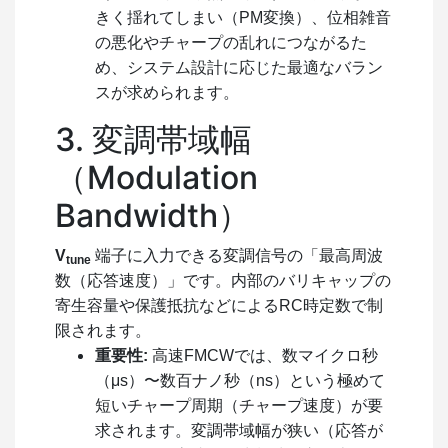
きく揺れてしまい（PM変換）、位相雑音
の悪化やチャープの乱れにつながるた
め、システム設計に応じた最適なバラン
スが求められます。
3. 変調帯域幅
（Modulation
Bandwidth）
V
端子に入力できる変調信号の「最高周波
tune
数（応答速度）」です。内部のバリキャップの
寄生容量や保護抵抗などによるRC時定数で制
限されます。
重要性:
高速FMCWでは、数マイクロ秒
（μ
s
）〜数百ナノ秒（
ns
）という極めて
短いチャープ周期（チャープ速度）が要
求されます。変調帯域幅が狭い（応答が