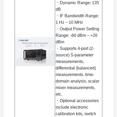
・Dynamic Range: 135
dB
・IF Bandwidth Range:
1 Hz ~ 10 MHz
・Output Power Setting
Range: -60 dBm ~ +20
dBm
・Supports 4-port (2-
source) S-parameter
measurements,
differential (balanced)
measurements, time-
domain analysis, scalar
mixer measurements,
etc.
・Optional accessories
include electronic
calibration kits, switch