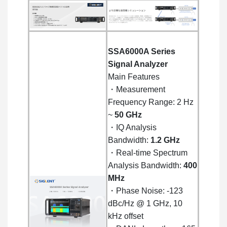
SSA6000A Series
Signal Analyzer
Main Features
・Measurement
Frequency Range: 2 Hz
~
50 GHz
・IQ Analysis
Bandwidth:
1.2 GHz
・Real-time Spectrum
Analysis Bandwidth:
400
MHz
・Phase Noise: -123
dBc/Hz @ 1 GHz, 10
kHz offset