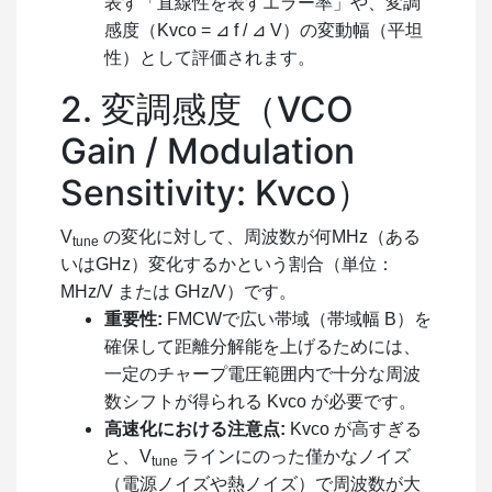
表す「直線性を表すエラー率」や、変調
感度（
Kvco = ⊿ f / ⊿ V
）の変動幅（平坦
性）として評価されます。
2. 変調感度（VCO
Gain / Modulation
Sensitivity:
Kvco
）
V
の変化に対して、周波数が何MHz（ある
tune
いはGHz）変化するかという割合（単位：
MHz/V
または
GHz/V
）です。
重要性:
FMCWで広い帯域（帯域幅
B
）を
確保して距離分解能を上げるためには、
一定のチャープ電圧範囲内で十分な周波
数シフトが得られる
Kvco
が必要です。
高速化における注意点:
Kvco
が高すぎる
と、
V
ラインにのった僅かなノイズ
tune
（電源ノイズや熱ノイズ）で周波数が大