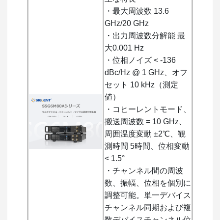
・最大周波数 13.6
GHz/20 GHz
・出力周波数分解能 最
大0.001 Hz
・位相ノイズ < -136
dBc/Hz @ 1 GHz、オフ
セット 10 kHz（測定
値）
・コヒーレントモード、
搬送周波数 = 10 GHz、
周囲温度変動 ±2℃、観
測時間 5時間、位相変動
< 1.5°
・チャンネル間の周波
数、振幅、位相を個別に
調整可能。単一デバイス
チャンネル同期および複
数デバイスチャンネル位