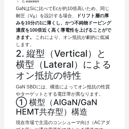
GaNはSiに比べてEcが約10倍高いため、同じ
耐圧（
V
）を設計する場合、
ドリフト層の厚
B
みを10分の1に薄くし、かつ不純物ドーピング
濃度を100倍近く高く導電性を上げることがで
きます。
これにより、オン抵抗が劇的に低減
します。
2. 縦型（Vertical）と
横型（Lateral）による
オン抵抗の特性
GaN SBDには、構造によってオン抵抗の性質
やターゲットとする電圧帯が異なります。
① 横型（AlGaN/GaN
HEMT共存型）構造
現在市場で主流のコンシューマ向け（ACアダ