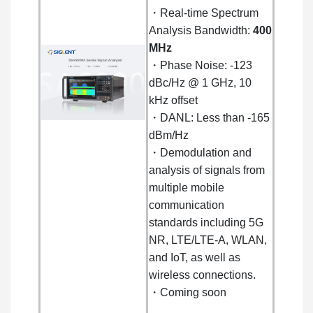
・Real-time Spectrum
Analysis Bandwidth:
400
MHz
・Phase Noise: -123
dBc/Hz @ 1 GHz, 10
kHz offset
・DANL: Less than -165
dBm/Hz
・Demodulation and
analysis of signals from
multiple mobile
communication
standards including 5G
NR, LTE/LTE-A, WLAN,
and IoT, as well as
wireless connections.
・Coming soon