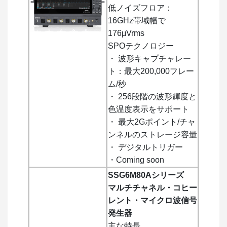
低ノイズフロア：
16GHz帯域幅で
176μVrms
SPOテクノロジー
・ 波形キャプチャレー
ト：最大200,000フレー
ム/秒
・ 256段階の波形輝度と
色温度表示をサポート
・ 最大2Gポイント/チャ
ンネルのストレージ容量
・ デジタルトリガー
・Coming soon
SSG6M80Aシリーズ
マルチチャネル・コヒー
レント・マイクロ波信号
発生器
主な特長