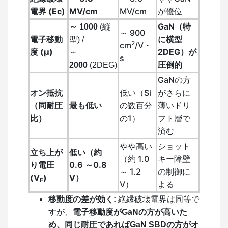
電界 (
Ec
)
MV/cm
MV/cm
が優位
GaN（特
～ 1000
(縦
～ 900
電子移動
に横型
型) /
2
cm
/V・
度 (
μ
)
2DEG）が
～
s
圧倒的
2000
(2DEG)
GaNの方
オン抵抗
低い（Si
がさらに
（同耐圧
最も低い
の数百分
薄いドリ
比）
の1）
フト層で
済む
やや高い
ショット
立ち上が
低い（約
（約
1.0
キー障壁
り電圧
0.6 ～0.8
～ 1.2
の制御に
(
V
)
V
）
F
V
）
よる
移動度の差が効く:
絶縁破壊電界は同等で
すが、
電子移動度がGaNの方が高いた
め、同じ耐圧であればGaN SBDの方がオ