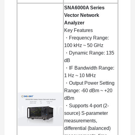
SNA6000A Series
Vector Network
Analyzer
Key Features
・Frequency Range:
100 kHz ~ 50 GHz
・Dynamic Range: 135
dB
・IF Bandwidth Range:
1 Hz ~ 10 MHz
・Output Power Setting
Range: -60 dBm ~ +20
dBm
・Supports 4-port (2-
source) S-parameter
measurements,
differential (balanced)