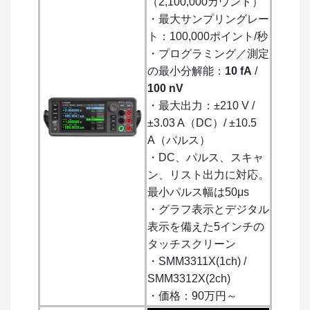
（2,100,000カウント）
・最大サンプリングレー
ト：100,000ポイント/秒
・プログラミング／測定
の最小分解能：
10 fA
/
100 nV
・最大出力：±210 V /
±3.03 A（DC）/ ±10.5
A（パルス）
・DC、パルス、スキャ
ン、リスト出力に対応。
最小パルス幅は50μs
・グラフ表示とデジタル
表示を備えた5インチの
タッチスクリーン
・SMM3311X(1ch) /
SMM3312X(2ch)
・価格：90万円～