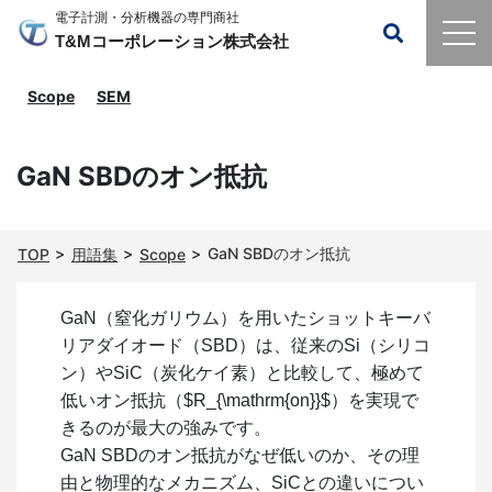
電子計測・分析機器の専門商社
T&Mコーポレーション株式会社
Scope
SEM
GaN SBDのオン抵抗
GaN SBDのオン抵抗
TOP
用語集
Scope
GaN（窒化ガリウム）を用いたショットキーバ
リアダイオード（SBD）は、従来のSi（シリコ
ン）やSiC（炭化ケイ素）と比較して、極めて
低いオン抵抗（
$R_{\mathrm{on}}$
）を実現で
きるのが最大の強みです。
GaN SBDのオン抵抗がなぜ低いのか、その理
由と物理的なメカニズム、SiCとの違いについ