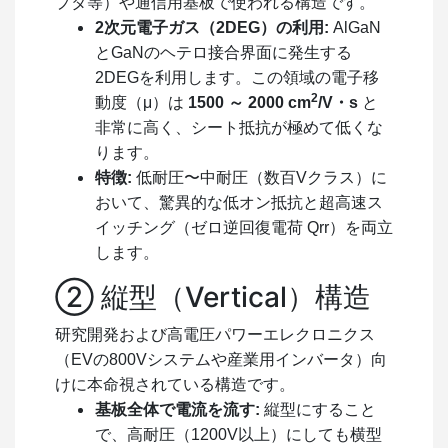
プタ等）や通信用基板で使われる構造です。
2次元電子ガス（2DEG）の利用:
AlGaN
とGaNのヘテロ接合界面に発生する
2DEGを利用します。この領域の電子移
2
動度（μ）は
1500 ～ 2000 cm
/V・s
と
非常に高く、シート抵抗が極めて低くな
ります。
特徴:
低耐圧〜中耐圧（数百Vクラス）に
おいて、驚異的な低オン抵抗と超高速ス
イッチング（ゼロ逆回復電荷
Qrr
）を両立
します。
② 縦型（Vertical）構造
研究開発および高電圧パワーエレクロニクス
（EVの800Vシステムや産業用インバータ）向
けに本命視されている構造です。
基板全体で電流を流す:
縦型にすること
で、高耐圧（1200V以上）にしても横型