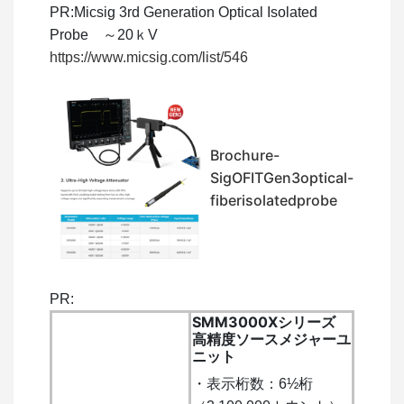
PR:Micsig 3rd Generation Optical Isolated
Probe ～20ｋV
https://www.micsig.com/list/546
Brochure-
SigOFITGen3optical-
fiberisolatedprobe
PR:
SMM3000Xシリーズ
高精度ソースメジャーユ
ニット
・表示桁数：6½桁