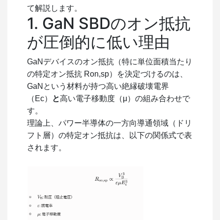
て解説します。
1. GaN SBDのオン抵抗
が圧倒的に低い理由
GaNデバイスのオン抵抗（特に単位面積当たり
の特定オン抵抗
Ron,sp
）を決定づけるのは、
GaNという材料が持つ高い絶縁破壊電界
（
Ec
）
と
高い電子移動度（μ）の組み合わせで
す。
理論上、パワー半導体の一方向導通領域（ドリ
フト層）の特定オン抵抗は、以下の関係式で表
されます。