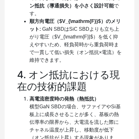
ン抵抗（導通損失）を小さく設計可能
で
す。
順方向電圧（
$V_{\mathrm{F}}$
）のメリ
ット:
GaN SBDはSiC SBDよりも立ち上
がり電圧（
$V_{\mathrm{F}}$
）を低く抑
えやすいため、軽負荷時から重負荷時ま
で一貫して低い損失（オン抵抗×電流）を
維持できます。
4. オン抵抗における現
在の技術的課題
高電流密度時の発熱（熱抵抗）
横型GaN SBDの場合、サファイアやSi基
板上に成長させることが多く、基板の熱
伝導率の限界から、大電流を流した際に
チャネル温度が上昇し、移動度が低下
（オン抵抗が上昇）する現象がありま