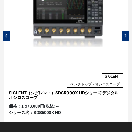
NT
SIGLENT
プ
ベンチトップ・オシロスコープ
ル・
SIGLENT（シグレント）SDS5000X HDシリーズ デジタル・
光
オシロスコープ
価
価格：
1,573,000円(税込)～
シ
シリーズ名：
SDS5000X HD