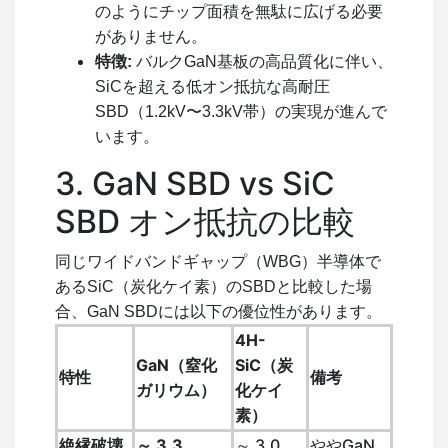
のようにチップ面積を無駄に広げる必要
がありません。
特徴:
バルクGaN基板の高品質化に伴い、
SiCを超える低オン抵抗な高耐圧
SBD（1.2kV〜3.3kV帯）の実現が進んで
います。
3. GaN SBD vs SiC
SBD オン抵抗の比較
同じワイドバンドギャップ（WBG）半導体で
あるSiC（炭化ケイ素）のSBDと比較した場
合、GaN SBDには以下の優位性があります。
4H-
GaN（窒化
SiC（炭
特性
備考
ガリウム）
化ケイ
素）
絶縁破壊
～ 3.3
～ 3.0
ややGaN