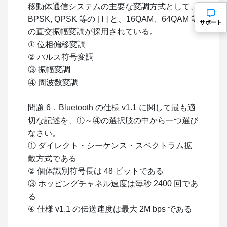
移動体通信システムの主要な変調方式として、
BPSK, QPSK 等の [ Ⅰ ] と、16QAM、64QAM 等
サポート
の直交振幅変調が採用されている。
① 位相偏移変調
② パルス符号変調
③ 振幅変調
④ 周波数変調
問題 6．Bluetooth の仕様 v1.1 に関して最も適
切な記述を、①～④の選択肢の中から一つ選び
なさい。
① ダイレクト・シーケンス・スペクトラム拡
散方式である
② 個体識別符号⾧は 48 ビットである
③ ホッピングチャネル速度は毎秒 2400 回であ
る
④ 仕様 v1.1 の伝送速度は最大 2M bps である