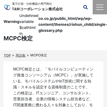
電子計測・分析機器の専門商社
T&Mコーポレーション株式会社
:
/home/xb812152/tm-
Undefined
co.co.jp/public_html/wp/wp-
Warning
variable
content/themes/rishun_child/single
$cathtml
glossary.php
in
MCPC検定
MCPC検定
TOP
用語集
MCPC検定とは、「モバイルコンピューティン
グ推進コンソーシアム（MCPC）」が実施して
いる、モバイルシステムやIoT技術に関する知
識・スキルを認定する資格制度のことです。
この検定は、ITエンジニア、コンサルタント、
営業担当者、企業の情報システム担当者など、
IT関連業務に携わる人々を対象としており、モ