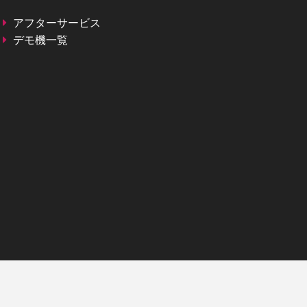
アフターサービス
デモ機一覧
SIGLENT
ベンチトップ・ベクトル・ネットワー
クアナライザ
SIGLENT （シグレント）スペクトル
＆ベクトル・ネットワーク・アナラ
イザ SVA1000Xシリーズ
価格：
286,000円(税込)～
シリーズ名：
SVA1000X