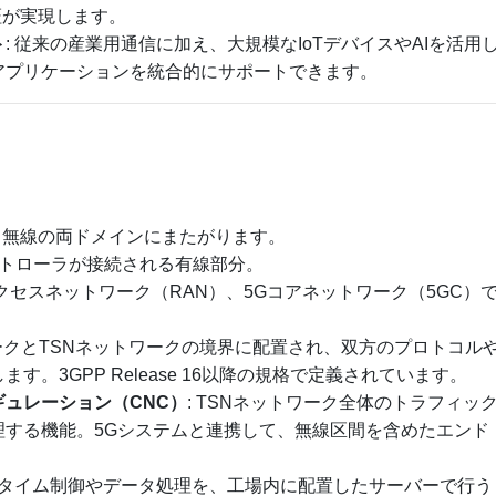
）の保証が実現します。
ト
: 従来の産業用通信に加え、大規模なIoTデバイスやAIを活用
アプリケーションを統合的にサポートできます。
と無線の両ドメインにまたがります。
ントローラが接続される有線部分。
アクセスネットワーク（RAN）、5Gコアネットワーク（5GC）
ワークとTSNネットワークの境界に配置され、双方のプロトコル
。3GPP Release 16以降の規格で定義されています。
ュレーション（CNC）
: TSNネットワーク全体のトラフィッ
理する機能。5Gシステムと連携して、無線区間を含めたエンド
アルタイム制御やデータ処理を、工場内に配置したサーバーで行う