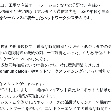
ム
は、工場や産業オートメーションなどの分野で、有線の
orking）**の信頼性と決定的なリアルタイム通信能力を、5Gの柔軟な無線
をシームレスに統合したネットワークシステム
です。
ット技術の拡張規格で、厳密な時間同期と低遅延・低ジッタでの
トの協調制御や機械の閉ループ制御といった、ミリ秒単位の正
リケーションに不可欠です。
、多数同時接続という特徴を持ち、特に産業用途向けには
tency Communication）やネットワークスライシング
といった機能が
なメリットが生まれます。
る5Gの利用により、工場内のレイアウト変更やロボットの移動
なシステム構築が可能になります。
 5Gシステム全体がTSNネットワークの
仮想ブリッジ
として機能
線ネットワークを跨いだ、エンドツーエンドでの厳密な時間同