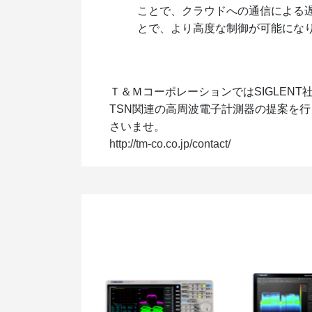
ことで、クラウドへの通信による遅
とで、より高度な制御が可能にな
Ｔ＆ＭコーポレーションではSIGLENT社
TSN関連の高周波電子計測器の提案を
さいませ。
http://tm-co.co.jp/contact/