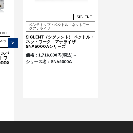
SIGLENT
ベンチトップ・ベクトル・ネットワー
クアナライザ
LENT
SIGLENT
SIGLENT
SIGLENT（シグレント） ベクトル・
ネットワーク・アナライザ
ネッ
ベンチトップ・スペクトラムア
ベンチトップ・オシロスコープ
SNA5000Aシリーズ
ナライザ
SIGLENT （シグレント）
）スペ
SIGLENT （シグレント）スペ
価格：
1,716,000円(税込)～
SDS7000A シリーズ デジタ
トワ
クトラム・アナライザ
ル・オシロスコープ
シリーズ名：
SNA5000A
00X
SSA3000X PLUSシリーズ
価格：
4,664,000円(税込)～
価格：
242,000円(税込)～
シリーズ名：
SDS7000A
～
シリーズ名：
SSA3000X
PLUS