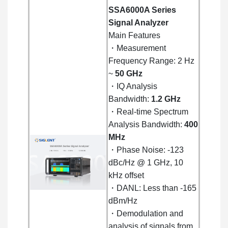
SSA6000A Series
Signal Analyzer
Main Features
・Measurement
Frequency Range: 2 Hz
~
50 GHz
・IQ Analysis
Bandwidth:
1.2 GHz
・Real-time Spectrum
Analysis Bandwidth:
400
MHz
・Phase Noise: -123
dBc/Hz @ 1 GHz, 10
kHz offset
・DANL: Less than -165
dBm/Hz
・Demodulation and
analysis of signals from