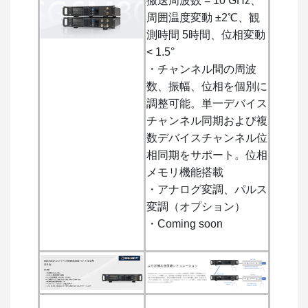
搬送周波数 = 10 GHz、
周囲温度変動 ±2℃、観
測時間 5時間、位相変動
< 1.5°
・チャンネル間の周波
数、振幅、位相を個別に
調整可能。単一デバイス
チャンネル同期および複
数デバイスチャンネル位
相同期をサポート。位相
メモリ機能搭載
・アナログ変調、パルス
変調（オプション）
・Coming soon