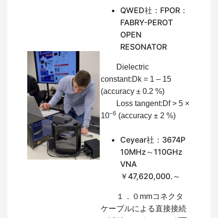
QWED社：FPOR：
FABRY-PEROT
OPEN
RESONATOR
Dielectric
constant:Dk = 1 – 15
(accuracy ± 0.2 %)
Loss tangent:Df > 5 ×
–6
10
(accuracy ± 2 %)
Ceyear社：3674P
10MHz～110GHz
VNA
￥47,620,000.～
１．０mmコネクタ
ケーブルによる直接接続