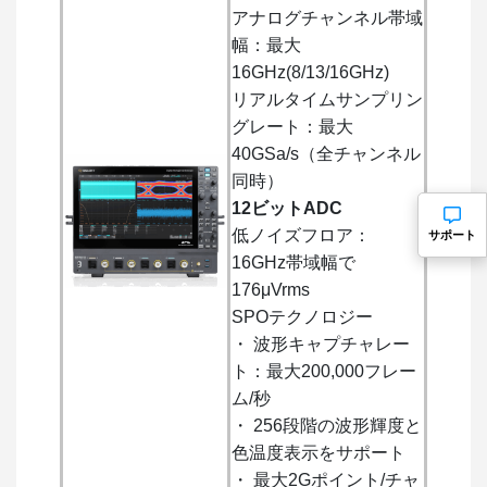
アナログチャンネル帯域
幅：最大
16GHz(8/13/16GHz)
リアルタイムサンプリン
グレート：最大
40GSa/s（全チャンネル
同時）
12ビットADC
低ノイズフロア：
サポート
16GHz帯域幅で
176μVrms
SPOテクノロジー
・ 波形キャプチャレー
ト：最大200,000フレー
ム/秒
・ 256段階の波形輝度と
色温度表示をサポート
・ 最大2Gポイント/チャ