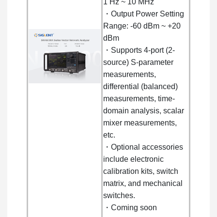
1 Hz ~ 10 MHz
・Output Power Setting
Range: -60 dBm ~ +20
dBm
・Supports 4-port (2-
source) S-parameter
measurements,
differential (balanced)
measurements, time-
domain analysis, scalar
mixer measurements,
etc.
・Optional accessories
include electronic
calibration kits, switch
matrix, and mechanical
switches.
・Coming soon