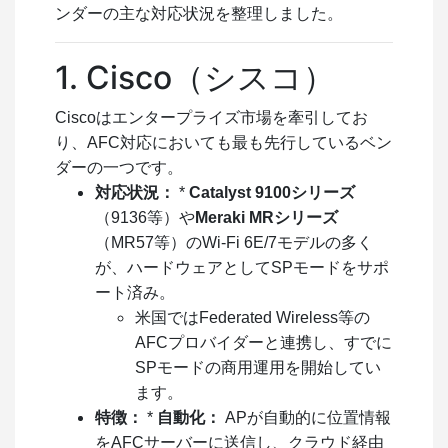
ンダーの主な対応状況を整理しました。
1. Cisco（シスコ）
Ciscoはエンタープライズ市場を牽引してお
り、AFC対応においても最も先行しているベン
ダーの一つです。
対応状況：
*
Catalyst 9100シリーズ
（9136等）や
Meraki MRシリーズ
（MR57等）のWi-Fi 6E/7モデルの多く
が、ハードウェアとしてSPモードをサポ
ート済み。
米国ではFederated Wireless等の
AFCプロバイダーと連携し、すでに
SPモードの商用運用を開始してい
ます。
特徴：
*
自動化：
APが自動的に位置情報
をAFCサーバーに送信し、クラウド経由