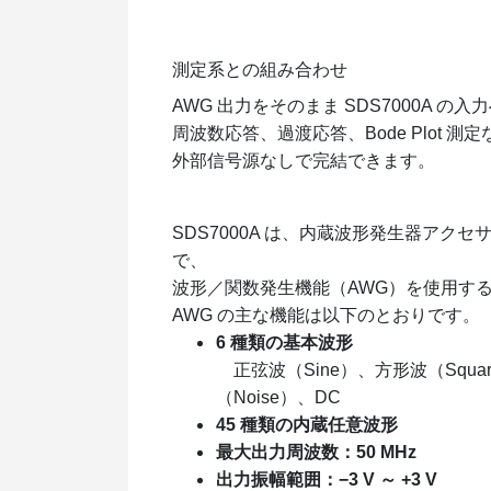
測定系との組み合わせ
AWG 出力をそのまま SDS7000A の
周波数応答、過渡応答、Bode Plot 測
外部信号源なしで完結できます。
SDS7000A は、内蔵波形発生器アク
で、
波形／関数発生機能（AWG）を使用す
AWG の主な機能は以下のとおりです。
6 種類の基本波形
正弦波（Sine）、方形波（Squa
（Noise）、DC
45 種類の内蔵任意波形
最大出力周波数：50 MHz
出力振幅範囲：−3 V ～ +3 V