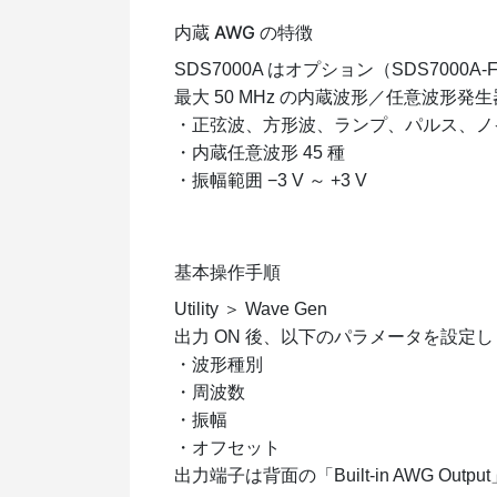
内蔵 AWG の特徴
SDS7000A はオプション（SDS7000A
最大 50 MHz の内蔵波形／任意波形
・正弦波、方形波、ランプ、パルス、ノ
・内蔵任意波形 45 種
・振幅範囲 −3 V ～ +3 V
基本操作手順
Utility ＞ Wave Gen
出力 ON 後、以下のパラメータを設定
・波形種別
・周波数
・振幅
・オフセット
出力端子は背面の「Built-in AWG Out