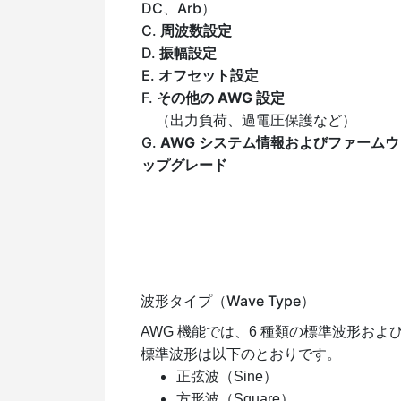
DC、Arb）
C.
周波数設定
D.
振幅設定
E.
オフセット設定
F.
その他の AWG 設定
（出力負荷、過電圧保護など）
G.
AWG システム情報およびファーム
ップグレード
波形タイプ（Wave Type）
AWG 機能では、6 種類の標準波形お
標準波形は以下のとおりです。
正弦波（Sine）
方形波（Square）