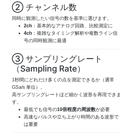
② チャンネル数
同時に観測したい信号の数を基準に選びます。
2ch
：基本的なアナログ回路、比較測定に
4ch
：複雑なタイミング解析や複数ライン信
号の同時観測に最適
③ サンプリングレート
（Sampling Rate）
1秒間にどれだけ多くの点を測定できるか（通常
GSa/s 単位）。
高サンプリングレートほど細かく波形を再現できま
す。
最低でも信号の
10倍程度の周波数
が必要
高速なパルスや立ち上がり時間のある波形で
は重要