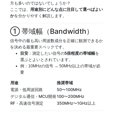
方も多いのではないでしょうか？
ここでは、
用途別にどんな点に注目して選べばよい
か
を分かりやすく解説します。
① 帯域幅（Bandwidth）
信号中の最も高い周波数成分を正確に観測できるか
を決める最重要スペックです。
目安
：測定したい信号の
5倍程度の帯域幅
を
選ぶとよいとされています。
例：10MHzの信号 → 50MHz以上の帯域が必
要
用途
推奨帯域
電源・低周波回路
50〜100MHz
デジタル通信・MCU開発
100〜200MHz
RF・高速信号測定
350MHz〜1GHz以上