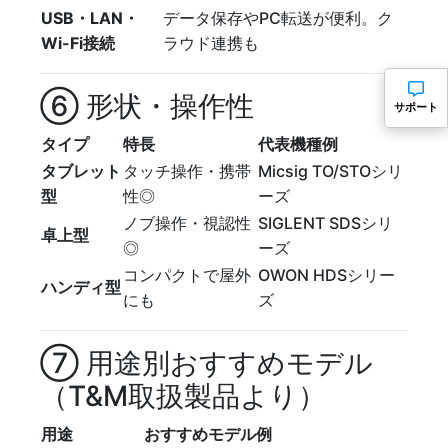
USB・LAN・
データ保存やPC転送が便利。ク
Wi-Fi接続
ラウド連携も
⑥ 形状・操作性
サポート
タイプ
特長
代表機種例
タブレット
タッチ操作・携帯
Micsig TO/STOシリ
型
性◎
ーズ
ノブ操作・視認性
SIGLENT SDSシリ
卓上型
◎
ーズ
コンパクトで屋外
OWON HDSシリー
ハンディ型
にも
ズ
⑦ 用途別おすすめモデル
（T&M取扱製品より）
用途
おすすめモデル例