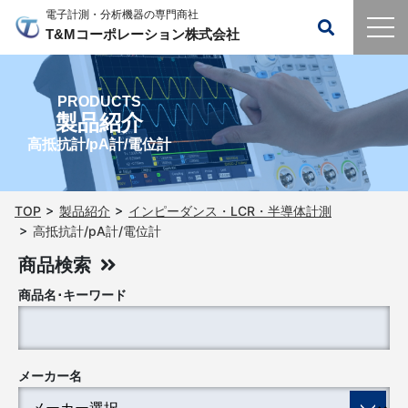
電子計測・分析機器の専門商社
T&Mコーポレーション株式会社
PRODUCTS
製品紹介
高抵抗計/pA計/電位計
TOP
製品紹介
インピーダンス・LCR・半導体計測
高抵抗計/pA計/電位計
商品検索
商品名･キーワード
メーカー名