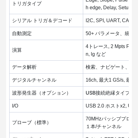
トリガタイプ
h edge, Delay, Setup/Ho
シリアル トリガ＆デコード
I2C, SPI, UART, CAN, 
自動測定
50+ パラメータ、統
4トレース, 2 Mpts FFT, +, -, 
演算
n, lg など
データ解析
検索、ナビゲート、ヒ
デジタルチャンネル
16ch, 最大1 GS/s, 最大1
USB接続絶縁タイプ, 1チャン
波形発生器（オプション）
I/O
USB 2.0 ホストx2, U
70MHzパッシブプロ
プローブ（標準）
１本/チャンネル