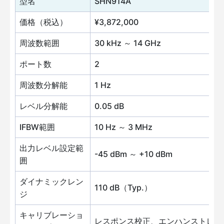
型名
SHN914A
価格（税込）
¥3,872,000
¥
周波数範囲
30 kHz ～ 14 GHz
3
ポート数
2
周波数分解能
1 Hz
レベル分解能
0.05 dB
IFBW範囲
10 Hz ～ 3 MHz
出力レベル設定範
-45 dBm ～ +10 dBm
囲
ダイナミックレン
110 dB（Typ.）
ジ
キャリブレーショ
レスポンス校正、エンハンストレス