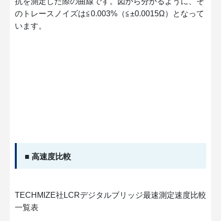
抗を測定した際の曲線です。図から分かるように、そ
のトレースノイズは≦0.003%（≦±0.0015Ω）となって
います。
■ 高速度比較
TECHMIZE社LCRデジタルブリッジ最速測定速度比較
一覧表