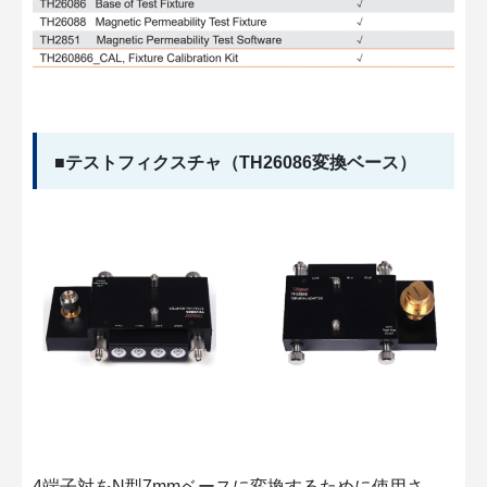
■テストフィクスチャ（TH26086変換ベース）
4端子対をN型7mmベースに変換するために使用さ