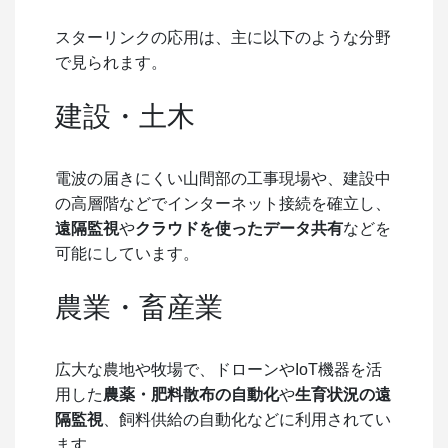
スターリンクの応用は、主に以下のような分野
で見られます。
建設・土木
電波の届きにくい山間部の工事現場や、建設中
の高層階などでインターネット接続を確立し、
遠隔監視
や
クラウドを使ったデータ共有
などを
可能にしています。
農業・畜産業
広大な農地や牧場で、ドローンやIoT機器を活
用した
農薬・肥料散布の自動化
や
生育状況の遠
隔監視
、飼料供給の自動化などに利用されてい
ます。