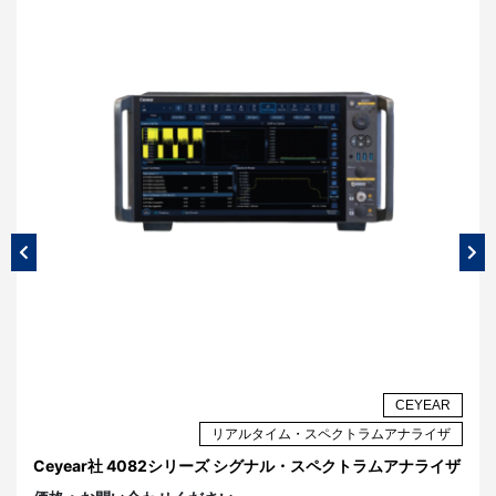
AR
CEYEAR
ザ
リアルタイム・スペクトラムアナライザ
イ
Ceyear社 4082シリーズ シグナル・スペクトラムアナライザ
C
タ