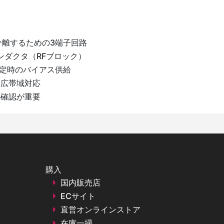
分離するための3端子回路
ンダクタ（RFブロック）
測定時のバイアス供給
、広帯域対応
の確認が重要
購入
国内販売店
ECサイト
直営オンラインストア
在庫一掃