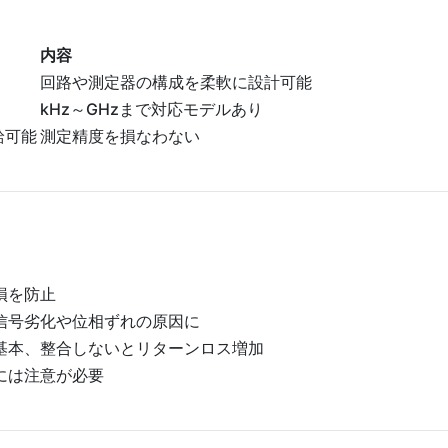
内容
回路や測定器の構成を柔軟に設計可能
kHz～GHzまで対応モデルあり
給可能
測定精度を損なわない
損を防止
信号劣化や位相ずれの原因に
が基本、整合しないとリターンロス増加
には注意が必要