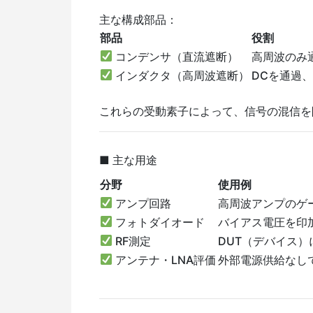
主な構成部品：
部品
役割
コンデンサ（直流遮断）
高周波のみ
インダクタ（高周波遮断）
DCを通過
これらの受動素子によって、信号の混信を
■ 主な用途
分野
使用例
アンプ回路
高周波アンプのゲ
フォトダイオード
バイアス電圧を印
RF測定
DUT（デバイス）
アンテナ・LNA評価
外部電源供給なし