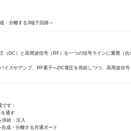
成・分離する3端子回路～
直流電圧（DC）と高周波信号（RF）を一つの信号ラインに重畳
バイスやアンプ、RF素子へDC電圧を供給しつつ、高周波信
成です：
みを通す
みを供給・注入
両者を合成・分離する共通ポート