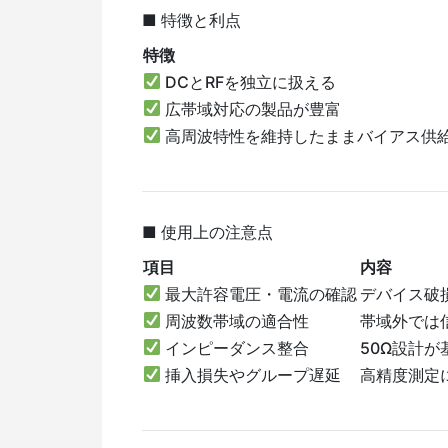
■ 特徴と利点
特徴
DCとRFを独立に扱える
広帯域対応の製品が豊富
高周波特性を維持したままバイアス供
■ 使用上の注意点
項目
内容
最大許容電圧・電流の確認
デバイス破
周波数帯域の適合性
帯域外では
インピーダンス整合
50Ω設計
挿入損失やグループ遅延
高精度測定