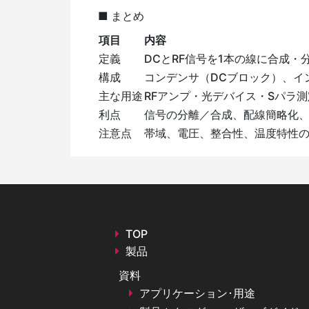
■ まとめ
項目
内容
定義
DCとRF信号を1本の線に合成・
構成
コンデンサ（DCブロック）、イ
主な用途
RFアンプ・光デバイス・Sパラ
利点
信号の分離／合成、配線簡略化
注意点
帯域、電圧、整合性、温度特性
TOP
製品
資料
アプリケーション･用途