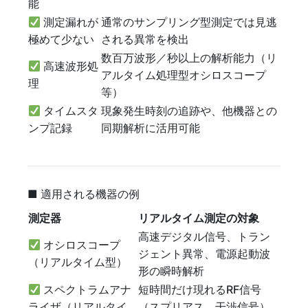
能
測定漏れが
通常のサンプリング型測定では見逃
極めて少ない
される異常を検出
数百万波形／秒以上の解析能力（リ
高速波形処
アルタイム処理型オシロスコープ
理
等）
タイムスタ
現象発生時刻の追跡や、他機器との
ンプ記録
同期解析に活用可能
■ 適用される機器の例
測定器
リアルタイム測定の対象
高速デジタル信号、トラン
オシロスコープ
ジェント異常、電源起動波
（リアルタイム型）
形の瞬時解析
スペクトラムアナ
短時間だけ現れるRF信号
ライザ（リアルタイ
（スプリアス、干渉信号）