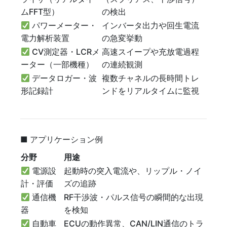
ムFFT型）
の検出
パワーメーター・
インバータ出力や回生電流
電力解析装置
の急変挙動
CV測定器・LCRメ
高速スイープや充放電過程
ーター（一部機種）
の連続観測
データロガー・波
複数チャネルの長時間トレ
形記録計
ンドをリアルタイムに監視
■ アプリケーション例
分野
用途
電源設
起動時の突入電流や、リップル・ノイ
計・評価
ズの追跡
通信機
RF干渉波・パルス信号の瞬間的な出現
器
を検知
自動車
ECUの動作異常、CAN/LIN通信のトラ