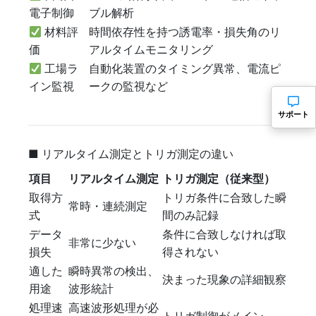
電子制御
ブル解析
材料評
時間依存性を持つ誘電率・損失角のリ
価
アルタイムモニタリング
工場ラ
自動化装置のタイミング異常、電流ピ
イン監視
ークの監視など
サポート
■ リアルタイム測定とトリガ測定の違い
項目
リアルタイム測定
トリガ測定（従来型）
取得方
トリガ条件に合致した瞬
常時・連続測定
式
間のみ記録
データ
条件に合致しなければ取
非常に少ない
損失
得されない
適した
瞬時異常の検出、
決まった現象の詳細観察
用途
波形統計
処理速
高速波形処理が必
トリガ制御がメイン