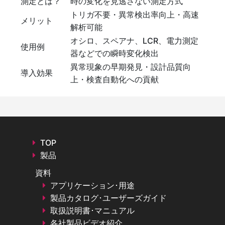
測定とは？
時の変化を見逃さない測定方式
トリガ不要・異常検出率向上・高速
メリット
解析可能
オシロ、スペアナ、LCR、電力測定
使用例
器などでの瞬時変化検出
異常現象の早期発見・設計品質向
導入効果
上・検査自動化への貢献
TOP
製品
資料
アプリケーション･用途
製品カタログ･ユーザーズガイド
取扱説明書･マニュアル
各社製品ビデオ紹介