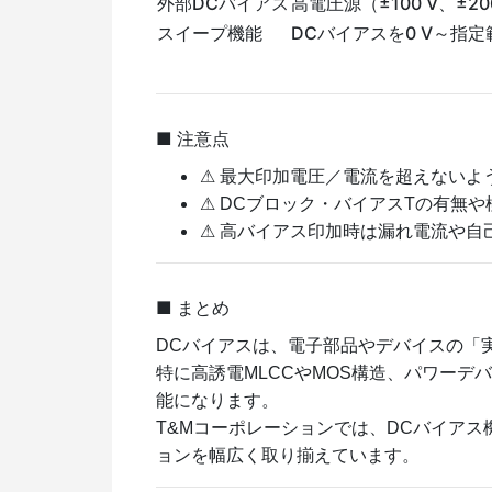
外部DCバイアス
高電圧源（±100 V、±
スイープ機能
DCバイアスを0 V～指
■ 注意点
⚠ 最大印加電圧／電流を超えないよ
⚠ DCブロック・バイアスTの有無
⚠ 高バイアス印加時は漏れ電流や自
■ まとめ
DCバイアスは、電子部品やデバイスの「
特に高誘電MLCCやMOS構造、パワー
能になります。
T&Mコーポレーションでは、DCバイアス機
ョンを幅広く取り揃えています。