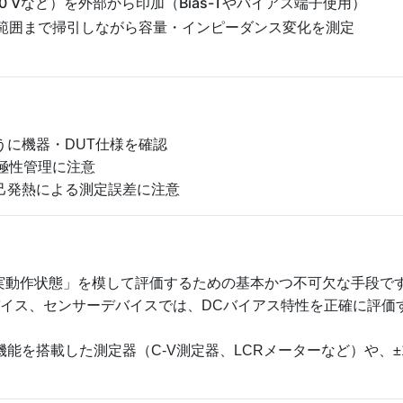
200 Vなど）を外部から印加（Bias-Tやバイアス端子使用）
定範囲まで掃引しながら容量・インピーダンス変化を測定
うに機器・DUT仕様を確認
や極性管理に注意
己発熱による測定誤差に注意
実動作状態」を模して評価するための基本かつ不可欠な手段で
デバイス、センサーデバイスでは、DCバイアス特性を正確に評
能を搭載した測定器（C-V測定器、LCRメーターなど）や、±10