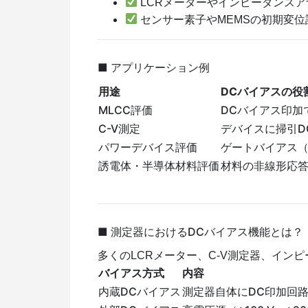
LCRメーターやインピーダンス
センサー素子やMEMSの初期変位
■ アプリケーション例
用途
DCバイアスの役
MLCC評価
DCバイアス印加
C-V測定
デバイスに掃引D
パワーデバイス評価
ゲートバイアス（V
誘電体・半導体材料評価
材料の非線形応
■ 測定器におけるDCバイアス機能とは？
多くのLCRメーター、C-V測定器、イ
バイアス方式
内容
内蔵DCバイアス
測定器自体にDC印加回路を