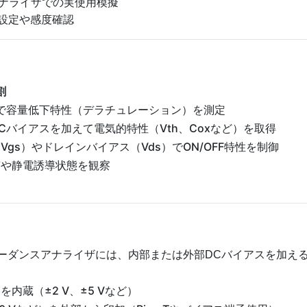
アナライザでの実使用模擬
設定や感度確認
割
で容量低下特性（デラチュレーション）を測定
Cバイアスを加えて電気的特性（Vth、Coxなど）を取得
gs）やドレインバイアス（Vds）でON/OFF特性を制御
答や静電誘導状態を観察
ンピーダンスアナライザには、内部または外部DCバイアスを加え
内蔵（±2 V、±5 Vなど）