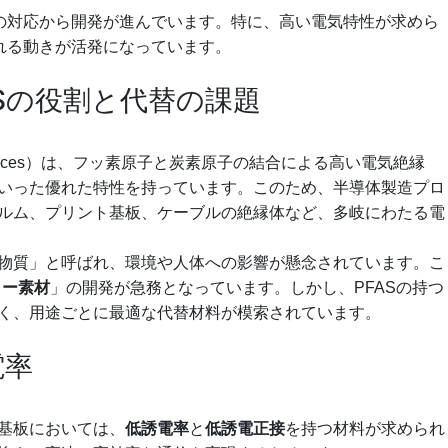
への対応から開発が進んでいます。特に、高い電気特性が求めら
される動きが活発になっています。
Sの役割と代替の課題
kyl Substances）は、フッ素原子と炭素原子の結合による高い電気絶縁
いった優れた特性を持っています。このため、半導体製造プロ
ルム、プリント基板、ケーブルの絶縁体など、多岐にわたる電
物質」と呼ばれ、環境や人体への影響が懸念されています。こ
リー素材
」の開発が急務となっています。しかし、PFASの持つ
く、用途ごとに最適な代替材料が模索されています。
電率
基板においては、
低誘電率
と
低誘電正接
を持つ材料が求められ