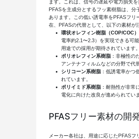
ます。これは、信号の遅延や電力損失を
PFASを主成分とするフッ素樹脂は、
あります。この低い誘電率をPFASフ
在、PFASの代替として、以下の素材が
環状オレフィン樹脂（COP/COC）
電率約2.1〜2.3）を実現でき
用途での採用が期待されています
ポリオレフィン系樹脂
：非極性の
アンテナフィルムなどの分野で代
シリコーン系樹脂
：低誘電率かつ
れています。
ポリイミド系樹脂
：耐熱性が非常
電化に向けた改良が進められてい
PFASフリー素材の開
メーカー各社は、用途に応じたPFAS