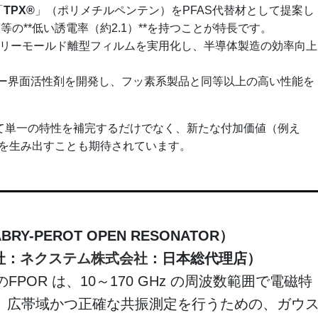
「
TPX®
」（ポリメチルペンテン）をPFAS代替材として提案し
等の**低い誘電率（約2.1）**を持つことが特長です。
フリーモールド離型フィルムを実用化し、半導体製造の効率向上
リー界面活性剤を開発し、フッ素系製品と同等以上の高い性能を
して単一の特性を補完するだけでなく、新たな付加価値（例え
を生み出すことも期待されています。
BRY-PEROT OPEN RESONATOR）
社：
ネクステム株式会社
：日本総代理店
）
社のFPOR は、10～170 GHz の周波数範囲で電磁特
』広帯域かつ正確な共振測定を行うための、ガウ