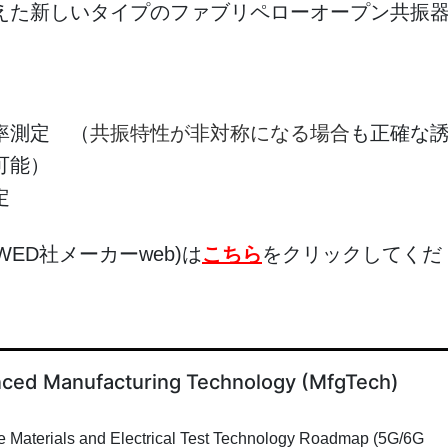
えた新しいタイプのファブリペローオープン共振
】
率測定 （
共振特性が非対称になる場合
も正確な
可能）
定
WED社メーカーweb)は
こちら
をクリックしてくだ
ced Manufacturing Technology (MfgTech)
aterials and Electrical Test Technology Roadmap (5G/6G