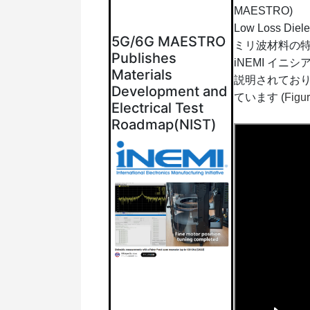
MAESTRO)
Low Loss Diele
5G/6G MAESTRO
ミリ波材料の特
Publishes
iNEMI イ
Materials
説明されており
Development and
ています (
Figu
Electrical Test
Roadmap(NIST)