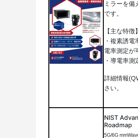
ミラーを備
です。
【主な特徴
・複素誘電
電率測定が
・導電率測
詳細情報(Q
さい。
NIST Advan
Roadmap
5G/6G mmWave M