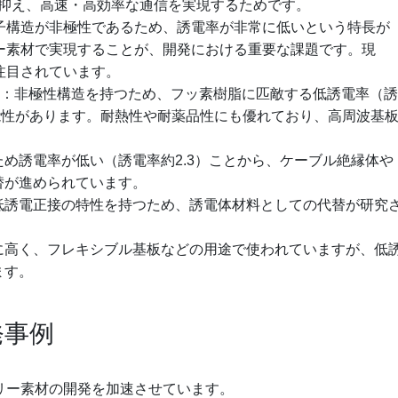
抑え、高速・高効率な通信を実現するためです。
分子構造が非極性であるため、誘電率が非常に低いという特長が
リー素材で実現することが、開発における重要な課題です。現
注目されています。
：非極性構造を持つため、フッ素樹脂に匹敵する低誘電率（誘
る可能性があります。耐熱性や耐薬品性にも優れており、高周波基
。
ため誘電率が低い（誘電率約2.3）ことから、ケーブル絶縁体や
替が進められています。
低誘電正接の特性を持つため、誘電体材料としての代替が研究
に高く、フレキシブル基板などの用途で使われていますが、低
ます。
発事例
フリー素材の開発を加速させています。