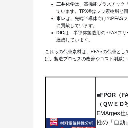
三井化学
は、高機能プラスチック
ています。TPX®はフッ素樹脂と同
東レ
は、先端半導体向けのPFAS
に貢献しています。
DIC
は、半導体製造用のPFASフ
達成しています。
これらの代替素材は、PFASの代替と
ば、製造プロセスの改善やコスト削減）
■FPOR（FA
（ＱＷＥＤ
EMArges
性の『自動