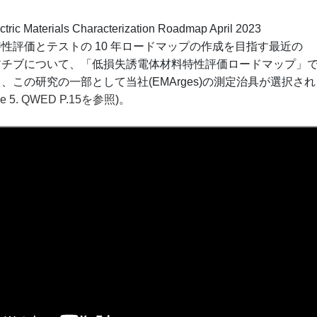
ctric Materials Characterization Roadmap April 2023
性評価とテストの 10 年ロードマップの作成を目指す最近の
ニシアチブについて、「低損失誘電体材料特性評価ロードマップ」
、この研究の一部として当社(EMArges)の測定治具が選択され
re 5. QWED P.15を参照
)。