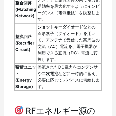
整合回路
送効率を最大化するようにインピ
(Matching
ーダンス（電気抵抗）を調整しま
Network)
す。
ショットキーダイオード
などの非
線形素子（ダイオード）を用い
整流回路
て、アンテナで受信した高周波の
(Rectifier
交流（AC）電流を、電子機器が
Circuit)
利用できる直流（DC）電流に変
換します。
蓄積ユニッ
整流されたDC電力を
コンデンサ
ト
や
二次電池
などに一時的に蓄え、
(Energy
必要に応じてデバイスに供給しま
Storage)
す。
RFエネルギー源の