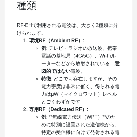
種類
RF-EHで利用される電波は、大きく2種類に分
けられます。
環境RF（Ambient RF）
:
例
: テレビ・ラジオの放送波、携帯
電話の基地局（4G/5G）、Wi-Fiル
ーターなどから放射されている、
意
図的ではない
電波。
特徴
: どこでも存在しますが、その
電力密度は非常に低く、得られる電
力はμW（マイクロワット）レベル
とごくわずかです。
専用RF（Dedicated RF）
:
例
: **無線電力伝送（WPT）**のた
めに特別に設置された送信機から、
特定の受信機に向けて発射される電