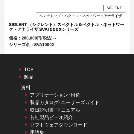
NT
SIGLENT
ザ
ベンチトップ・ベクトル・ネットワークアナライザ
アナ
SIGLENT （シグレント）スペクトル＆ベクトル・ネットワー
S
ク・アナライザ SVA1000Xシリーズ
S
価格：
286,000円(税込)～
価
シリーズ名：
SVA1000X
シ
TOP
製品
資料
アプリケーション･用途
製品カタログ･ユーザーズガイド
取扱説明書･マニュアル
各社製品ビデオ紹介
ソフトウェアダウンロード
用語集