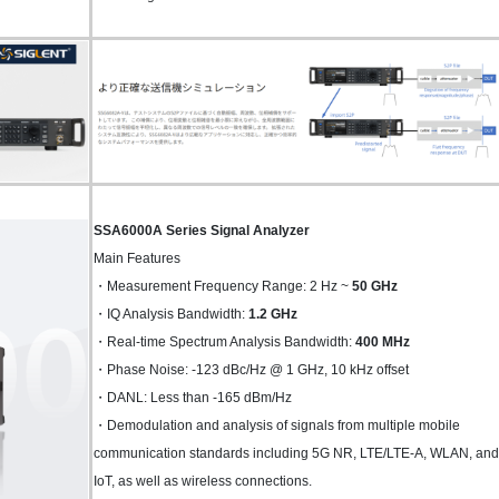
SSA6000A Series Signal Analyzer
Main Features
・Measurement Frequency Range: 2 Hz ~
50 GHz
・IQ Analysis Bandwidth:
1.2 GHz
・Real-time Spectrum Analysis Bandwidth:
400 MHz
・Phase Noise: -123 dBc/Hz @ 1 GHz, 10 kHz offset
・DANL: Less than -165 dBm/Hz
・Demodulation and analysis of signals from multiple mobile
communication standards including 5G NR, LTE/LTE-A, WLAN, and
IoT, as well as wireless connections.