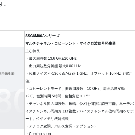
す。
SSG6M80Aシリーズ
マルチチャネル・コヒーレント・マイクロ波信号発生器
主な特長
・最大周波数 13.6 GHz/20 GHz
・出力周波数分解能 最大0.001 Hz
・位相ノイズ < -136 dBc/Hz @ 1 GHz、オフセット 10 kHz（測定
値）
・コヒーレントモード、搬送周波数 = 10 GHz、周囲温度変動
±2℃、観測時間 5時間、位相変動 < 1.5°
・チャンネル間の周波数、振幅、位相を個別に調整可能。単一デバ
イスチャンネル同期および複数デバイスチャンネル位相同期をサポ
ート。位相メモリ機能搭載
・アナログ変調、パルス変調（オプション）
・Coming soon