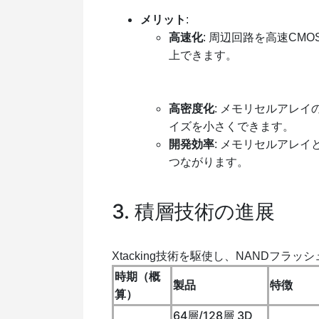
メリット
:
高速化
: 周辺回路を高速CM
上できます。
高密度化
: メモリセルアレ
イズを小さくできます。
開発効率
: メモリセルアレ
つながります。
3. 積層技術の進展
Xtacking技術を駆使し、NANDフ
時期（概
製品
特徴
算）
64層/128層 3D