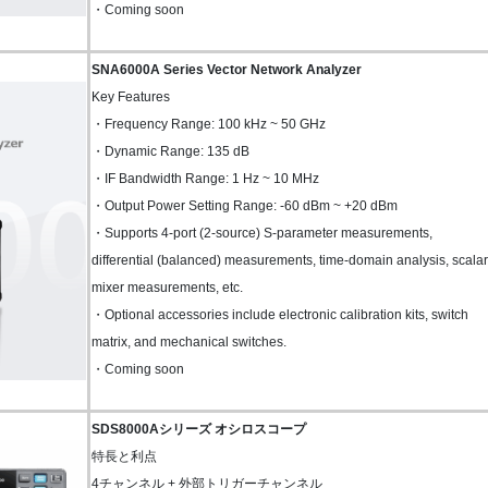
・Coming soon
SNA6000A Series Vector Network Analyzer
Key Features
・Frequency Range: 100 kHz ~ 50 GHz
・Dynamic Range: 135 dB
・IF Bandwidth Range: 1 Hz ~ 10 MHz
・Output Power Setting Range: -60 dBm ~ +20 dBm
・Supports 4-port (2-source) S-parameter measurements,
differential (balanced) measurements, time-domain analysis, scalar
mixer measurements, etc.
・Optional accessories include electronic calibration kits, switch
matrix, and mechanical switches.
・Coming soon
SDS8000Aシリーズ オシロスコープ
特長と利点
4チャンネル + 外部トリガーチャンネル