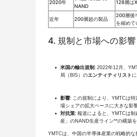
2020年
128層は
NAND
200層
近年
200層超の製品
を縮めて
4. 規制と市場への影響
米国の輸出規制
: 2022年12
局（BIS）の
エンティティリスト
に
影響
: この規制により、YMTC
場シェアの拡大ペースに大きな影
対抗策
: 報道によると、YMTC
産」のNAND生産ライン**の構
YMTCは、中国の半導体産業の戦略的な