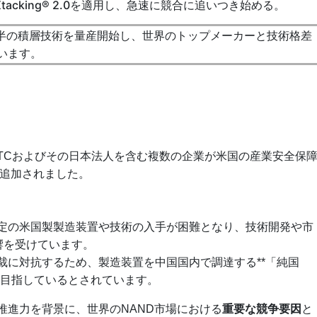
Xtacking® 2.0を適用し、急速に競合に追いつき始める。
後半の積層技術を量産開始し、世界のトップメーカーと技術格差
います。
月、YMTCおよびその日本法人を含む複数の企業が米国の産業安全保
追加されました。
は特定の米国製製造装置や技術の入手が困難となり、技術開発や市
響を受けています。
は制裁に対抗するため、製造装置を中国国内で調達する**「純国
築を目指しているとされています。
推進力を背景に、世界のNAND市場における
重要な競争要因
と