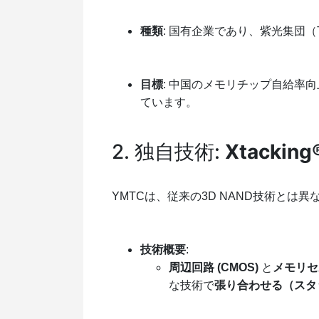
種類
: 国有企業であり、紫光集団（Tsi
目標
: 中国のメモリチップ自給率
ています。
2.
独自技術:
Xtack
YMTCは、従来の3D NAND技術とは異な
技術概要
:
周辺回路 (CMOS)
と
メモリセ
な技術で
張り合わせる（スタ