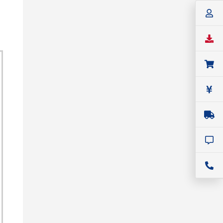
SIGLENT
ベンチトップ・ベクトル・ネットワー
クアナライザ
SIGLENT（シグレント） ベクトル・
ネットワーク・アナライザ
SNA5000Aシリーズ
価格：
1,716,000円(税込)～
シリーズ名：
SNA5000A