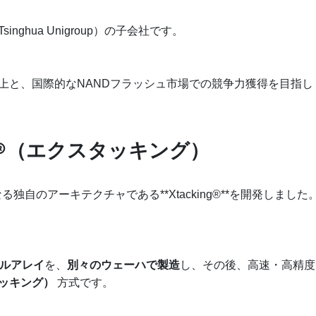
nghua Unigroup）の子会社です。
向上と、国際的なNANDフラッシュ市場での競争力獲得を目指し
ing®（エクスタッキング）
る独自のアーキテクチャである**Xtacking®**を開発しました
ルアレイ
を、
別々のウェーハで製造
し、その後、高速・高精度
ッキング）
方式です。