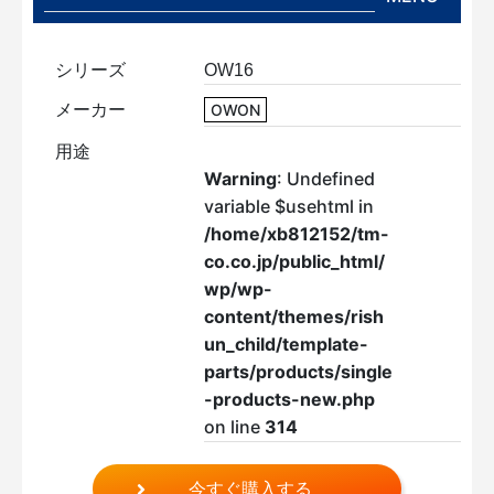
シリーズ
OW16
メーカー
OWON
用途
Warning
: Undefined
variable $usehtml in
/home/xb812152/tm-
co.co.jp/public_html/
wp/wp-
content/themes/rish
un_child/template-
parts/products/single
-products-new.php
on line
314
今すぐ購入する