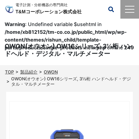
電子計測・分析機器の専門商社
OWON
T&Mコーポレーション株式会社
Warning
: Undefined variable $usehtml in
/home/xb812152/tm-co.co.jp/public_html/wp/wp-
content/themes/rishun_child/template-
OWON(オウオン) OW16シリーズ, 3½桁 ハン
parts/products/single-products-new.php
on line
249
ドヘルド・デジタル・マルチメーター
TOP
製品紹介
OWON
OWON(オウオン) OW16シリーズ, 3½桁 ハンドヘルド・デジ
タル・マルチメーター