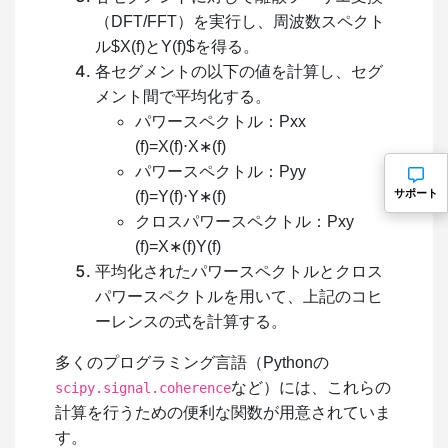
（DFT/FFT）を実行し、周波数スペクト
ル$X(f)
と
Y(f)$を得る。
各セグメントの以下の値を計算し、セグ
メント間で平均化する。
パワースペクトル：
P
xx
(
f
)
=
X
(
f
)
⋅
X
∗
(
f
)
パワースペクトル：
P
yy
サポート
(
f
)
=
Y
(
f
)
⋅
Y
∗
(
f
)
クロスパワースペクトル：
P
x
y
(
f
)
=
X
∗
(
f
)
Y
(
f
)
平均化されたパワースペクトルとクロス
パワースペクトルを用いて、上記のコヒ
ーレンスの式を計算する。
多くのプログラミング言語（Pythonの
など）には、これらの
scipy.signal.coherence
計算を行うための便利な関数が用意されていま
す。