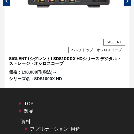
NT
SIGLENT
プ
ベンチトップ・オシロスコープ
ル・
SIGLENT (シグレント) SDS1000X HDシリーズ デジタル・
S
ストレージ・オシロスコープ
オ
価格：
198,000円(税込)～
価
シリーズ名：
SDS1000X HD
シ
TOP
製品
資料
アプリケーション･用途