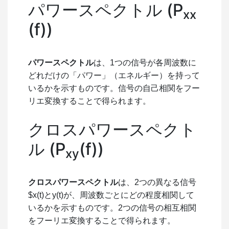
パワースペクトル (
P
xx
(
f
)
)
パワースペクトル
は、1つの信号が各周波数に
どれだけの「パワー」（エネルギー）を持って
いるかを示すものです。信号の自己相関をフー
リエ変換することで得られます。
クロスパワースペクト
ル (
P
(
f
)
)
x
y
クロスパワースペクトル
は、2つの異なる信号
$x(t)
と
y(t)
が、周波数ごとにどの程度相関して
いるかを示すものです。
2
つの信号の相互相関
をフーリエ変換することで得られます。