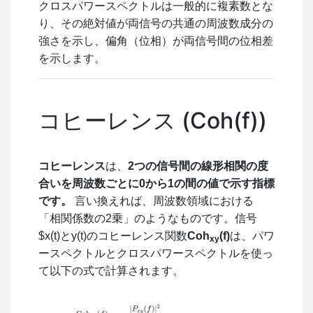
クロスパワースペクトルは一般的に複素数とな
り、その絶対値が両信号の共通の周波数成分の
強さを示し、偏角（位相）が両信号間の位相差
を示します。
コヒーレンス (
Coh
(
f
)
)
コヒーレンス
は、
2つの信号間の線形相関の度
合いを周波数ごとに0から1の間の値で示す指標
です。
言い換えれば、周波数領域における
「相関係数の2乗」のようなものです。信号
$x(t)
と
y(t)
のコヒーレンス関数
Coh
(f)
は、パワ
xy
ースペクトルとクロスパワースペクトルを使っ
て以下の式で計算されます。