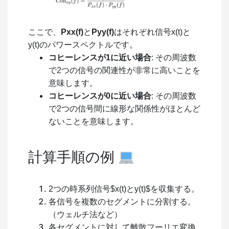
ここで、
Pxx(f)
と
Pyy(f)
はそれぞれ信号
x(t)
と
y(t)のパワースペクトルです。
コヒーレンスが1に近い場合
: その周波数
で2つの信号の関連性が非常に高いことを
意味します。
コヒーレンスが0に近い場合
: その周波数
で2つの信号間に線形な関係性がほとんど
ないことを意味します。
計算手順の例
2つの時系列信号$x(t)
と
y(t)$を収集する。
各信号を複数のセグメントに分割する。
（ウェルチ法など）
各セグメントに対して離散フーリエ変換