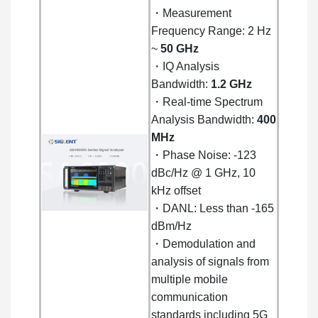
・Measurement
Frequency Range: 2 Hz
~
50 GHz
・IQ Analysis
Bandwidth:
1.2 GHz
・Real-time Spectrum
Analysis Bandwidth:
400
MHz
・Phase Noise: -123
dBc/Hz @ 1 GHz, 10
kHz offset
・DANL: Less than -165
dBm/Hz
・Demodulation and
analysis of signals from
multiple mobile
communication
standards including 5G