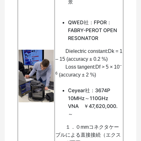
景
QWED社：FPOR：
FABRY-PEROT OPEN
RESONATOR
Dielectric constant:Dk = 1
– 15 (accuracy ± 0.2 %)
–
Loss tangent:Df > 5 × 10
6
(accuracy ± 2 %)
Ceyear社：3674P
10MHz～110GHz
VNA ￥47,620,000.
～
１．０mmコネクタケー
ブルによる直接接続（エクス