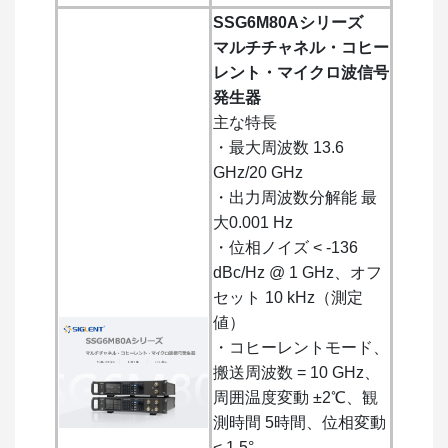
SSG6M80Aシリーズ
マルチチャネル・コヒー
レント・マイクロ波信号
発生器
主な特長
・最大周波数 13.6
GHz/20 GHz
・出力周波数分解能 最
大0.001 Hz
・位相ノイズ < -136
dBc/Hz @ 1 GHz、オフ
セット 10 kHz（測定
値）
・コヒーレントモード、
搬送周波数 = 10 GHz、
周囲温度変動 ±2℃、観
測時間 5時間、位相変動
< 1.5°