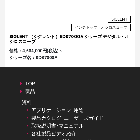
NT
SIGLENT
プ
ベンチトップ・オシロスコープ
ル・
SIGLENT （シグレント）SDS7000A シリーズ デジタル・オ
S
シロスコープ
オ
価格：
4,664,000円(税込)～
価
シリーズ名：
SDS7000A
シ
TOP
製品
資料
アプリケーション･用途
製品カタログ･ユーザーズガイド
取扱説明書･マニュアル
各社製品ビデオ紹介