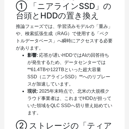
① 「ニアラインSSD」の
台頭とHDDの置き換え
推論フェーズでは、学習済みモデルの「重み」
や、検索拡張生成（RAG）で使用する「ベク
トルデータベース」へ瞬時にアクセスする必要
があります。
影響:
応答が遅いHDDではAIの回答待ち
が発生するため、データセンターでは
**61.4TBや122TBといった超大容量
SSD（ニアラインSSD）**へのリプレー
スが加速しています。
現状:
2025年末時点で、北米の大規模ク
ラウド事業者は、これまでHDDが担って
いた領域をQLC SSDへ切り替え始めてい
ます。
② ストレージの「ティア