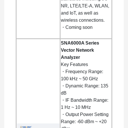
NR, LTE/LTE-A, WLAN,
and IoT, as well as
wireless connections.
・Coming soon
SNA6000A Series
Vector Network
Analyzer
Key Features
・Frequency Range:
100 kHz ~ 50 GHz
・Dynamic Range: 135
dB
・IF Bandwidth Range:
1 Hz ~ 10 MHz
・Output Power Setting
Range: -60 dBm ~ +20