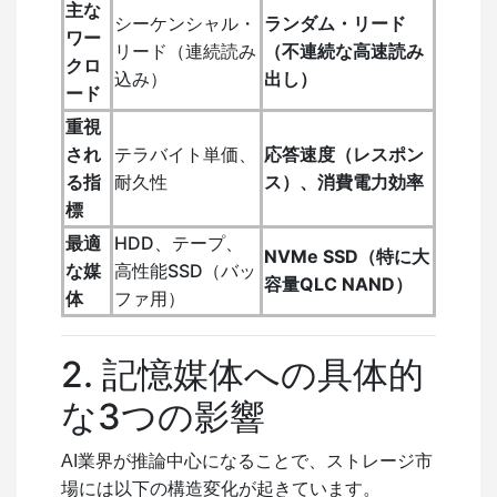
主な
シーケンシャル・
ランダム・リード
ワー
リード（連続読み
（不連続な高速読み
クロ
込み）
出し）
ード
重視
され
テラバイト単価、
応答速度（レスポン
る指
耐久性
ス）、消費電力効率
標
最適
HDD、テープ、
NVMe SSD（特に大
な媒
高性能SSD（バッ
容量QLC NAND）
体
ファ用）
2. 記憶媒体への具体的
な3つの影響
AI業界が推論中心になることで、ストレージ市
場には以下の構造変化が起きています。