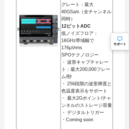
グレート：最大
40GSa/s（全チャンネル
同時）
12ビットADC
低ノイズフロア：
16GHz帯域幅で
サポート
176μVrms
SPOテクノロジー
・ 波形キャプチャレー
ト：最大200,000フレー
ム/秒
・ 256段階の波形輝度と
色温度表示をサポート
・ 最大2Gポイント/チャ
ンネルのストレージ容量
・ デジタルトリガー
・Coming soon