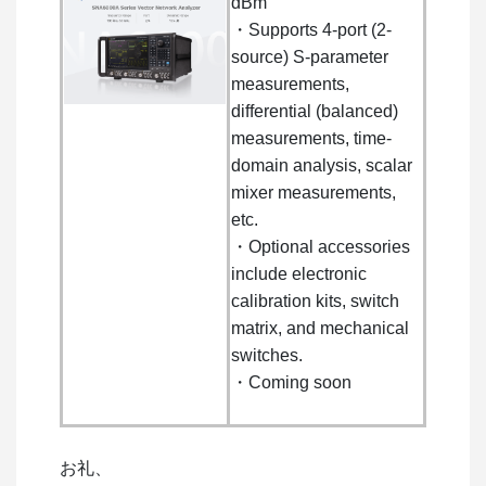
dBm
・Supports 4-port (2-
source) S-parameter
measurements,
differential (balanced)
measurements, time-
domain analysis, scalar
mixer measurements,
etc.
・Optional accessories
include electronic
calibration kits, switch
matrix, and mechanical
switches.
・Coming soon
お礼、