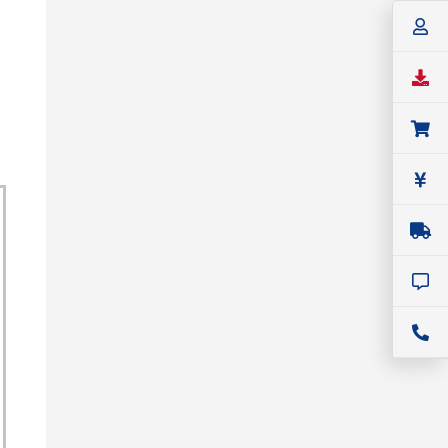
TECHMIZE
高精度ソース・メジャー・ユニット
TECHMIZE 社 高精度ソース・メジ
ャー・ユニット 型式：TH199X
価格：
734,800円(税込)～
シリーズ名：
TH199X