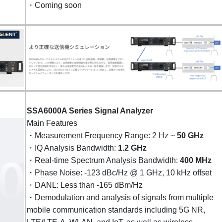
・Coming soon
SSA6000A Series Signal Analyzer
Main Features
・Measurement Frequency Range: 2 Hz ~
50 GHz
・IQ Analysis Bandwidth:
1.2 GHz
・Real-time Spectrum Analysis Bandwidth:
400 MHz
・Phase Noise: -123 dBc/Hz @ 1 GHz, 10 kHz offset
・DANL: Less than -165 dBm/Hz
・Demodulation and analysis of signals from multiple
mobile communication standards including 5G NR,