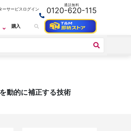
通話無料
0120-620-115
ターサービス
ログイン
購入
SIGLENT
ベンチトップ・オシロスコープ
SIGLENT（シグレント）
ルを動的に補正する技術
SDS5000X HDシリーズ デジタル・
オシロスコープ
価格：
1,573,000円(税込)～
シリーズ名：
SDS5000X HD