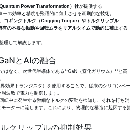
uantum Power Transformation）社
が提供する
、モーターの効率と精度を飛躍的に向上させる画期的な技術。
、
コギングトルク（Cogging Torque）やトルクリップル
モーター特有の不要な振動や回転ムラをリアルタイムで動的に補正する
整理して解説します。
GaNとAIの融合
ではなく、次世代半導体である**GaN（窒化ガリウム）**と高
。
T（電界効果トランジスタ）を使用することで、従来のシリコンベ
い周波数で電力を制御します。
回転中に発生する微細なトルクの変動を検知し、それを打ち消
てモーターに流します。これにより、物理的な構造に起因する
トルクリップルの抑制効果