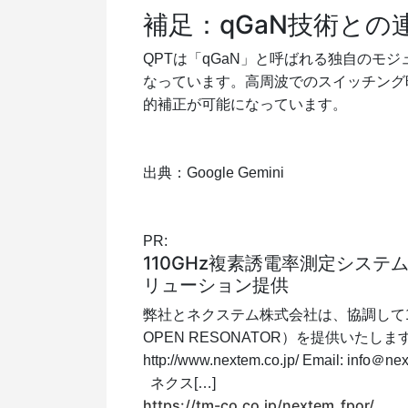
補足：qGaN技術との
QPTは「qGaN」と呼ばれる独自のモジ
なっています。高周波でのスイッチング
的補正が可能になっています。
出典：Google Gemini
PR:
110GHz複素誘電率測定システ
リューション提供
弊社とネクステム株式会社は、協調して110
OPEN RESONATOR）を提供いたし
http://www.nextem.co.jp/ Email:
ネクス[…]
https://tm-co.co.jp/nextem_fpor/