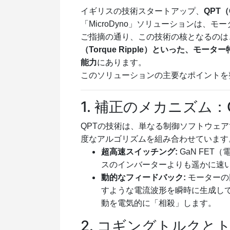
イギリスの技術スタートアップ、
QPT（Q
「MicroDyno」ソリューションは
ご指摘の通り、この技術の核となるのは
（Torque Ripple）といった、
能力
にあります。
このソリューションの主要なポイントを
1. 補正のメカニズム：
QPTの技術は、単なる制御ソフトウェア
度なアルゴリズムを組み合わせています
超高速スイッチング:
GaN FE
スのインバーターよりも遥かに速
動的なフィードバック:
モーターの
すような電流波形を瞬時に生成し
動を電気的に「相殺」します。
2. コギングトルクと