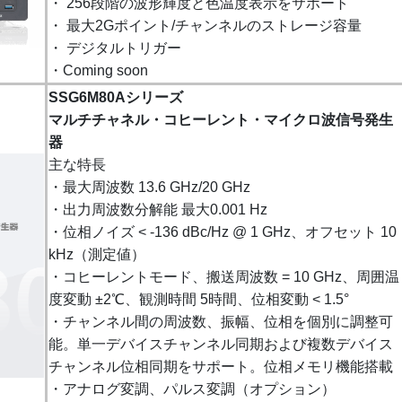
・ 256段階の波形輝度と色温度表示をサポート
・ 最大2Gポイント/チャンネルのストレージ容量
・ デジタルトリガー
・Coming soon
SSG6M80Aシリーズ
マルチチャネル・コヒーレント・マイクロ波信号発生
器
主な特長
・最大周波数 13.6 GHz/20 GHz
・出力周波数分解能 最大0.001 Hz
・位相ノイズ < -136 dBc/Hz @ 1 GHz、オフセット 10
kHz（測定値）
・コヒーレントモード、搬送周波数 = 10 GHz、周囲温
度変動 ±2℃、観測時間 5時間、位相変動 < 1.5°
・チャンネル間の周波数、振幅、位相を個別に調整可
能。単一デバイスチャンネル同期および複数デバイス
チャンネル位相同期をサポート。位相メモリ機能搭載
・アナログ変調、パルス変調（オプション）