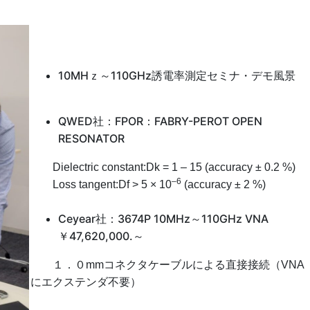
10MHｚ～110GHz誘電率測定セミナ・デモ風景
QWED社：FPOR：FABRY-PEROT OPEN
RESONATOR
Dielectric constant:Dk = 1 – 15 (accuracy ± 0.2 %)
–6
Loss tangent:Df > 5 × 10
(accuracy ± 2 %)
Ceyear社：3674P 10MHz～110GHz VNA
￥47,620,000.～
１．０mmコネクタケーブルによる直接接続（VNA
にエクステンダ不要）