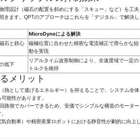
物理設計（磁石の配置を斜めにする「スキュー」など）を工夫
招きます。QPTのアプローチはこれらを「デジタル」で解決し
MicroDynoによる解決
磁石と鉄心
磁極位置に合わせた精密な電流補正で滑らかな始
動を実現
リアルタイム波形制御により、全速度域で一定の
の低下
トルクを維持
入するメリット
（熱として逃げるエネルギー）を抑えることで、システム全体
する可能性があります。
回路側でカバーできるため、安価でシンプルな構造のモーター
す。
電気自動車）や精密産業ロボットにおける静音性が劇的に向上