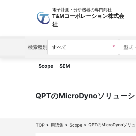
電子計測・分析機器の専門商社
T&Mコーポレーション株式会
社
検索種別
Scope
SEM
QPTのMicroDynoソ
QPTのMicroDyn
TOP
用語集
Scope