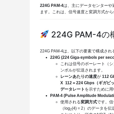
224G PAM-4
は、主にデータセンターや
ます。これは、信号速度と変調方式から
224G PAM-4
224G PAM-4は、以下の要素で構成さ
224G (224 Giga-symbols per sec
これは信号のボーレート（シ
ンボルが伝送されます。
レーンあたりの速度
が
112 G
X 112 = 224 Gbps
（ギガビ
データレート
を示すために用
PAM-4 (Pulse Amplitude Modulatio
使用される
変調方式
です。信
（
log
(4) = 2
）のデータを伝
2