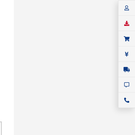
SIGLENT
ベンチトップ・ベクトル・ネットワー
クアナライザ
SIGLENT（シグレント） ベクトル・
ネットワーク・アナライザ
SNA5000Aシリーズ
価格：
1,716,000円(税込)～
シリーズ名：
SNA5000A