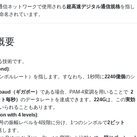
通信ネットワークで使用される
超高速デジタル通信規格
を指し
命名されています。
の概要
れる技術です。
ond)
:
ンボルレート）を指します。すなわち、1秒間に
2240億個
のシ
baud
（ギガボー）
である場合、PAM-4変調を用いることで
2
ット毎秒）
のデータレートを達成できます。
224G
は、この
実効
いられることもあります。
n with 4 levels)
:
号の振幅レベルを4段階に分け、1つのシンボルで
2ビット
送します。