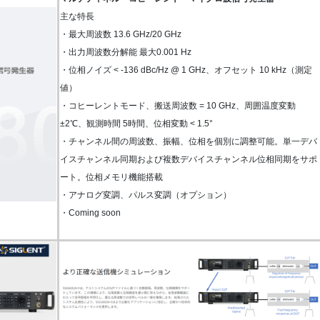
主な特長
・最大周波数 13.6 GHz/20 GHz
・出力周波数分解能 最大0.001 Hz
・位相ノイズ < -136 dBc/Hz @ 1 GHz、オフセット 10 kHz（測定
値）
・コヒーレントモード、搬送周波数 = 10 GHz、周囲温度変動
±2℃、観測時間 5時間、位相変動 < 1.5°
・チャンネル間の周波数、振幅、位相を個別に調整可能。単一デバ
イスチャンネル同期および複数デバイスチャンネル位相同期をサポ
ート。位相メモリ機能搭載
・アナログ変調、パルス変調（オプション）
・Coming soon