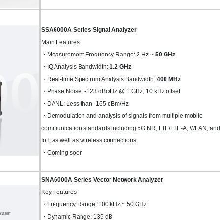
SSA6000A Series Signal Analyzer
Main Features
・Measurement Frequency Range: 2 Hz ~
50 GHz
・IQ Analysis Bandwidth:
1.2 GHz
・Real-time Spectrum Analysis Bandwidth:
400 MHz
・Phase Noise: -123 dBc/Hz @ 1 GHz, 10 kHz offset
・DANL: Less than -165 dBm/Hz
・Demodulation and analysis of signals from multiple mobile
communication standards including 5G NR, LTE/LTE-A, WLAN, and
IoT, as well as wireless connections.
・Coming soon
SNA6000A Series Vector Network Analyzer
Key Features
・Frequency Range: 100 kHz ~ 50 GHz
・Dynamic Range: 135 dB