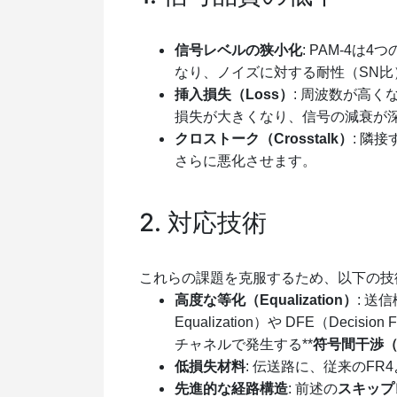
信号レベルの狭小化
: PAM-4
なり、ノイズに対する耐性（SN比
挿入損失（Loss）
: 周波数が高
損失が大きくなり、信号の減衰が
クロストーク（Crosstalk）
: 隣
さらに悪化させます。
2. 対応技術
これらの課題を克服するため、以下の技
高度な等化（Equalization）
: 送
Equalization）や DFE（Decis
チャネルで発生する**
符号間干渉（I
低損失材料
: 伝送路に、従来のF
先進的な経路構造
: 前述の
スキップ