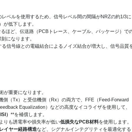
は4つのレベルを使用するため、信号レベル間の間隔がNRZの約1/3に
）が低下します。
くなるほど、伝送路（PCBトレース、ケーブル、パッケージ）で
深刻になります。
接する信号線との電磁結合によるノイズ結合が増大し、信号品質
術が重要になります。
信機側（Tx）と受信機側（Rx）の両方で、FFE（Feed-Forward
ion Feedback Equalization）などの高度なイコライザを使用して、
SI）
**を補償します。
R4よりも誘電率や損失率が低い
低損失なPCB材料
を使用します。
レイヤー経路構造
など、シグナルインテグリティを最適化する