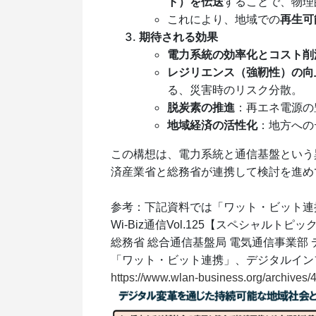
ト）を伝送
することで、物理
これにより、地域での
再生可
期待される効果
電力系統の効率化とコスト削
レジリエンス（強靭性）の向
る、災害時のリスク分散。
脱炭素の推進
：再エネ電源の
地域経済の活性化
：地方への
この構想は、電力系統と通信基盤という
済産業省と総務省が連携して検討を進め
参考：下記資料では「ワット・ビット連
Wi-Biz通信Vol.125【スペシャルト
総務省 総合通信基盤局 電気通信事業部
「ワット・ビット連携」、デジタルイン
https://www.wlan-business.org/archives/