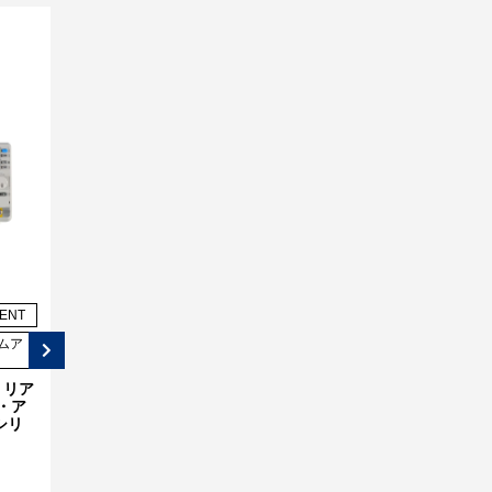
SIGLENT
リアルタイム・スペクトラムアナライ
ザ
SIGLENT（シグレント） リアルタイ
ム・スペクトラム・アナライザ
SSA3000X-Rシリーズ
価格：
990,000円(税込)～
シリーズ名：
SSA3000X-R
LENT
SIGLENT
CEYEAR
ムア
信号発生器・信号源・FG
リアルタイム・スペクトラムア
ナライザ
SIGLENT (シグレント)
 リア
Ceyear社 4082シリーズ シグ
SSG6082A-V シリーズ ベク
・ア
ナル・スペクトラムアナライ
トル信号発生器
シリ
ザ
価格：
お問い合わせください
価格：
お問い合わせください
シリーズ名：
SSG6082A-V
～
シリーズ名：
4082シリーズ