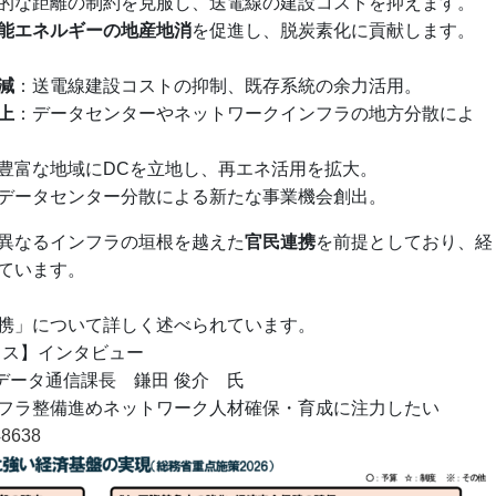
的な距離の制約を克服し、送電線の建設コストを抑えます。
能エネルギーの地産地消
を促進し、脱炭素化に貢献します。
減
：送電線建設コストの抑制、既存系統の余力活用。
上
：データセンターやネットワークインフラの地方分散によ
豊富な地域にDCを立地し、再エネ活用を拡大。
データセンター分散による新たな事業機会創出。
異なるインフラの垣根を越えた
官民連携
を前提としており、経
ています。
携」について詳しく述べられています。
ピックス】インタビュー
 データ通信課長 鎌田 俊介 氏
フラ整備進めネットワーク人材確保・育成に注力したい
48638