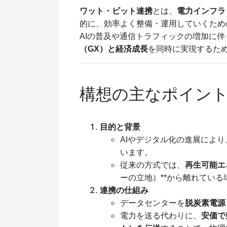
ワット・ビット連携
とは、
電力インフラ
的に、効率よく整備・運用していくため
AIの普及や通信トラフィックの増加に伴
（GX）と経済成長
を同時に実現するた
構想の主なポイン
目的と背景
AIやデジタル化の進展によ
います。
従来の方式では、
再生可能エ
ーの立地）**から離れてい
連携の仕組み
データセンターを
脱炭素電源
電力を送る代わりに、
安価で