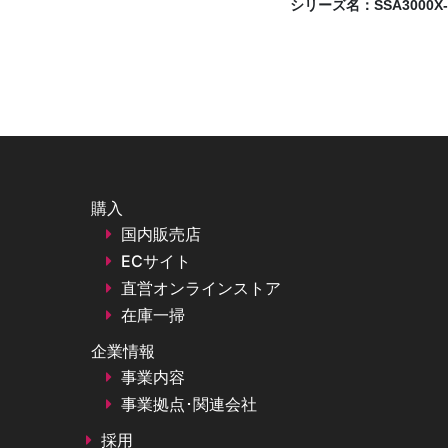
シリーズ名：
SSA3000X
購入
国内販売店
ECサイト
直営オンラインストア
在庫一掃
企業情報
事業内容
事業拠点･関連会社
採用