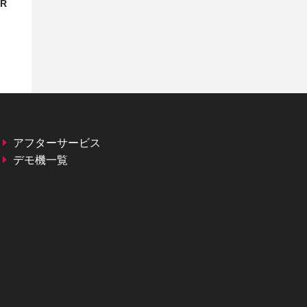
-R
アフターサービス
SIGLENT
デモ機一覧
信号発生器・信号源・FG
SIGLENT (シグレント) SSG6082A-
V シリーズ ベクトル信号発生器
価格：
お問い合わせください
シリーズ名：
SSG6082A-V