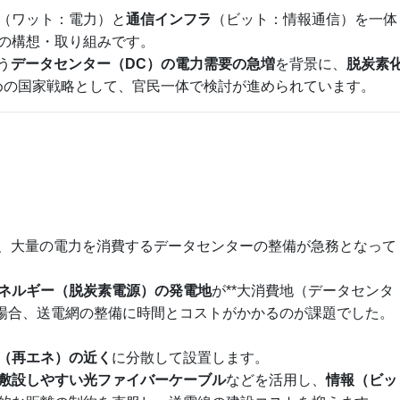
（ワット：電力）と
通信インフラ
（ビット：情報通信）を一体
の構想・取り組みです。
う
データセンター（DC）の電力需要の急増
を背景に、
脱炭素
めの国家戦略として、官民一体で検討が進められています。
ト
り、大量の電力を消費するデータセンターの整備が急務となって
ネルギー（脱炭素電源）の発電地
が**大消費地（データセンタ
る場合、送電網の整備に時間とコストがかかるのが課題でした。
（再エネ）の近く
に分散して設置します。
敷設しやすい光ファイバーケーブル
などを活用し、
情報（ビッ