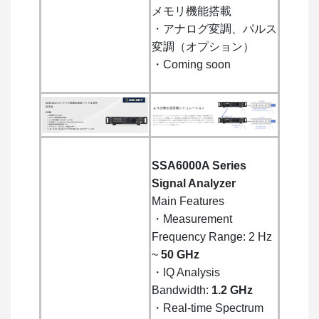
メモリ機能搭載
・アナログ変調、パルス
変調（オプション）
・Coming soon
SSA6000A Series
Signal Analyzer
Main Features
・Measurement
Frequency Range: 2 Hz
~
50 GHz
・IQ Analysis
Bandwidth:
1.2 GHz
・Real-time Spectrum