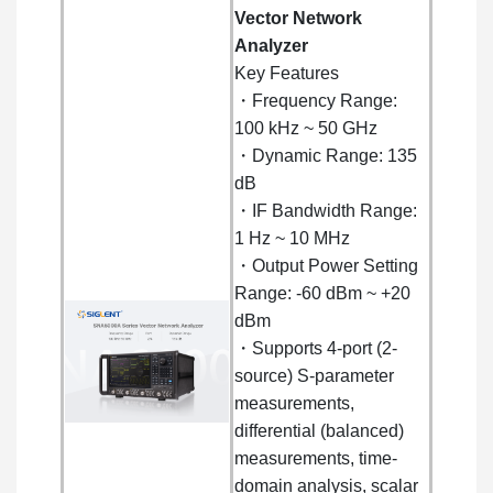
Vector Network
Analyzer
Key Features
・Frequency Range:
100 kHz ~ 50 GHz
・Dynamic Range: 135
dB
・IF Bandwidth Range:
1 Hz ~ 10 MHz
・Output Power Setting
Range: -60 dBm ~ +20
dBm
・Supports 4-port (2-
source) S-parameter
measurements,
differential (balanced)
measurements, time-
domain analysis, scalar