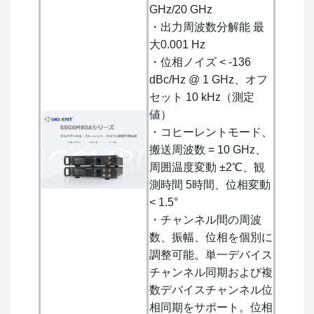
GHz/20 GHz
・出力周波数分解能 最
大0.001 Hz
・位相ノイズ < -136
dBc/Hz @ 1 GHz、オフ
セット 10 kHz（測定
値）
・コヒーレントモード、
搬送周波数 = 10 GHz、
周囲温度変動 ±2℃、観
測時間 5時間、位相変動
< 1.5°
・チャンネル間の周波
数、振幅、位相を個別に
調整可能。単一デバイス
チャンネル同期および複
数デバイスチャンネル位
相同期をサポート。位相