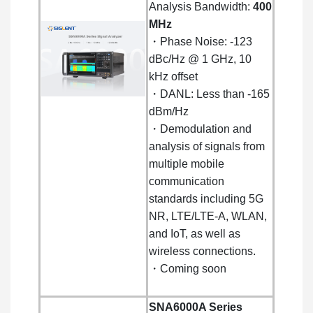
Analysis Bandwidth:
400
MHz
・Phase Noise: -123
dBc/Hz @ 1 GHz, 10
kHz offset
・DANL: Less than -165
dBm/Hz
・Demodulation and
analysis of signals from
multiple mobile
communication
standards including 5G
NR, LTE/LTE-A, WLAN,
and IoT, as well as
wireless connections.
・Coming soon
SNA6000A Series