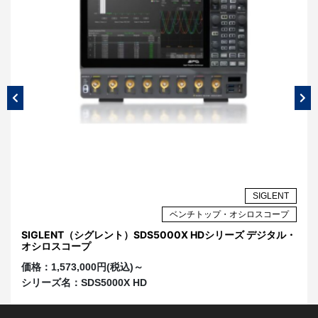
NT
SIGLENT
プ
ベンチトップ・オシロスコープ
・オ
SIGLENT（シグレント）SDS5000X HDシリーズ デジタル・
S
オシロスコープ
オ
価格：
1,573,000円(税込)～
価
シリーズ名：
SDS5000X HD
シ