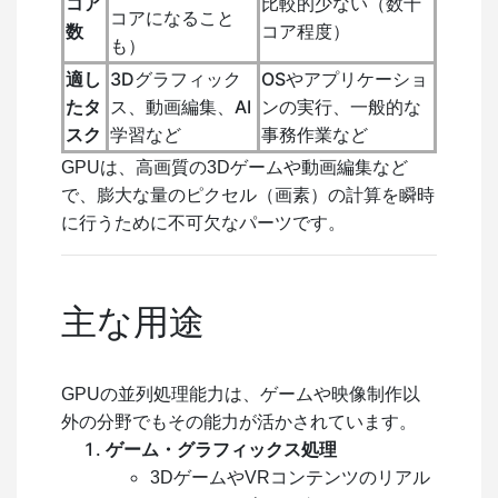
コア
比較的少ない（数十
コアになること
数
コア程度）
も）
適し
3Dグラフィック
OSやアプリケーショ
たタ
ス、動画編集、AI
ンの実行、一般的な
スク
学習など
事務作業など
GPUは、高画質の3Dゲームや動画編集など
で、膨大な量のピクセル（画素）の計算を瞬時
に行うために不可欠なパーツです。
主な用途
GPUの並列処理能力は、ゲームや映像制作以
外の分野でもその能力が活かされています。
ゲーム・グラフィックス処理
3DゲームやVRコンテンツのリアル