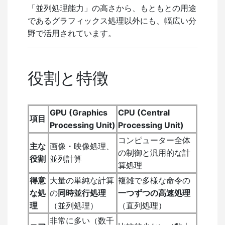
「並列処理能力」の高さから、もともとの用途
であるグラフィックス処理以外にも、幅広い分
野で活用されています。
役割と特徴
GPU (Graphics
CPU (Central
項目
Processing Unit)
Processing Unit)
コンピューター全体
主な
画像・映像処理、
の制御と汎用的な計
役割
並列計算
算処理
得意
大量の単純な計算
複雑で多様な命令の
な処
の
同時並行処理
一つずつの高速処理
理
（並列処理）
（直列処理）
非常に多い（数千