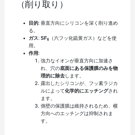
（削り取り）
目的
: 垂直方向にシリコンを深く削り進め
る。
ガス
:
SF
（六フッ化硫黄ガス）などを使
6
用。
作用
:
強力なイオンが垂直方向に加速さ
れ、穴の
底面にある保護膜のみを物
理的に除去
します。
露出したシリコンが、フッ素ラジカ
ルによって
化学的にエッチング
され
ます。
側壁の保護膜は維持されるため、横
方向へのエッチングは抑制されま
す。