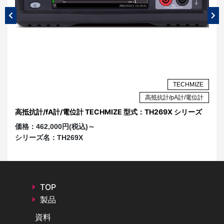
ZE
TECHMIZE
ト
高抵抗計/pA計/電位計
高抵抗計/fA計/電位計 TECHMIZE 型式：TH269X シリーズ
T
価格：
462,000円(税込)～
価
シリーズ名：
TH269X
シ
TOP
製品
資料