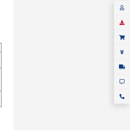
SIGLENT
ベンチトップ・ベクトル・ネットワー
クアナライザ
SIGLENT（シグレント） ベクトル・
ネットワーク・アナライザ
SNA6000Aシリーズ
価格：
8,624,000円(税込)～
シリーズ名：
SNA6000A