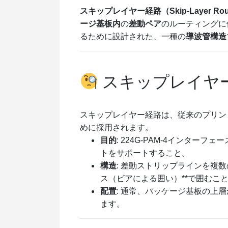
スキップレイヤー経路（Skip-Layer
ージ基板内
の
差動ペア
のルーティングに
るために設計された、一種の
導波管構造
スキップレイヤ
スキップレイヤー経路は、従来のプリン
めに採用されます。
目的
: 224G-PAM-4インターフェ
トをサポートすること。
構造
: 差動ストリップラインを複
ス（ビアによる囲い）**で囲むこ
配置
: 通常、パッケージ基板の上
ます。