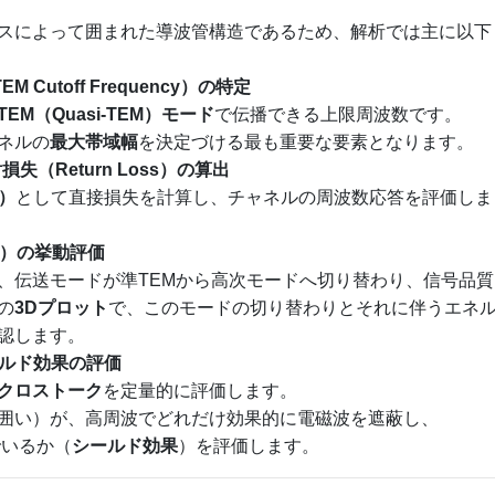
スによって囲まれた導波管構造であるため、解析では主に以下
 Cutoff Frequency）の特定
TEM（Quasi-TEM）モード
で伝播できる上限周波数です。
ネルの
最大帯域幅
を決定づける最も重要な要素となります。
射損失（Return Loss）の算出
s）
として直接損失を計算し、チャネルの周波数応答を評価しま
des）の挙動評価
、伝送モードが準TEMから高次モードへ切り替わり、信号品質
の
3Dプロット
で、このモードの切り替わりとそれに伴うエネ
認します。
シールド効果の評価
クロストーク
を定量的に評価します。
囲い）が、高周波でどれだけ効果的に電磁波を遮蔽し、
でいるか（
シールド効果
）を評価します。