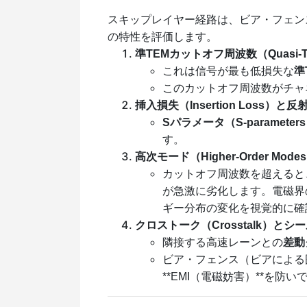
スキップレイヤー経路は、ビア・フェン
の特性を評価します。
準TEMカットオフ周波数（Quasi-TEM
これは信号が最も低損失な
準
このカットオフ周波数がチャ
挿入損失（Insertion Loss）と反
Sパラメータ（S-parameter
す。
高次モード（Higher-Order Mo
カットオフ周波数を超えると
が急激に劣化します。電磁界
ギー分布の変化を視覚的に確
クロストーク（Crosstalk）と
隣接する高速レーンとの
差動
ビア・フェンス（ビアによる
**EMI（電磁妨害）**を防い