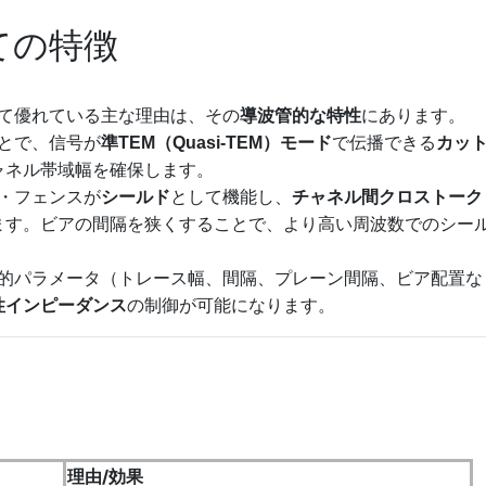
ての特徴
て優れている主な理由は、その
導波管的な特性
にあります。
ことで、信号が
準TEM（Quasi-TEM）モード
で伝播できる
カッ
ャネル帯域幅を確保します。
ア・フェンスが
シールド
として機能し、
チャネル間クロストーク
ます。ビアの間隔を狭くすることで、より高い周波数でのシー
何学的パラメータ（トレース幅、間隔、プレーン間隔、ビア配置な
性インピーダンス
の制御が可能になります。
理由/効果