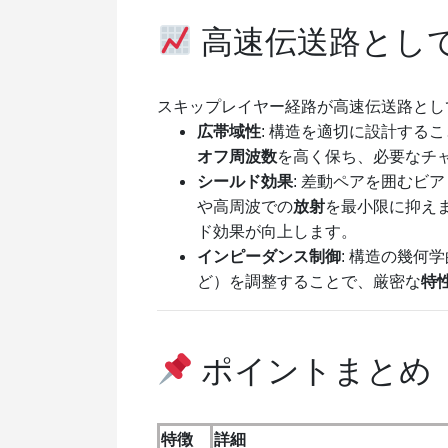
高速伝送路とし
スキップレイヤー経路が高速伝送路とし
広帯域性
: 構造を適切に設計する
オフ周波数
を高く保ち、必要なチ
シールド効果
: 差動ペアを囲むビ
や高周波での
放射
を最小限に抑え
ド効果が向上します。
インピーダンス制御
: 構造の幾
ど）を調整することで、厳密な
特
ポイントまとめ
特徴
詳細