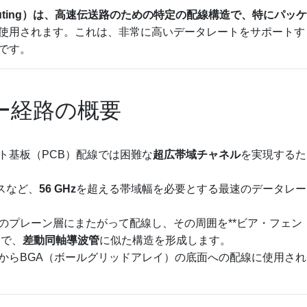
 Routing）は、高速伝送路のための特定の配線構造で、特にパッケ
使用されます。これは、非常に高いデータレートをサポートす
です。
ー経路の概要
ト基板（PCB）配線では困難な
超広帯域チャネル
を実現するた
ースなど、
56 GHz
を超える帯域幅を必要とする最速のデータレー
数のプレーン層にまたがって配線し、その周囲を**ビア・フェン
とで、
差動同軸導波管
に似た構造を形成します。
層からBGA（ボールグリッドアレイ）の底面への配線に使用され