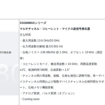
SSG6M80Aシリーズ
マルチチャネル・コヒーレント・マイクロ波信号発生器
主な特長
・最大周波数 13.6 GHz/20 GHz
・出力周波数分解能 最大0.001 Hz
・位相ノイズ < -136 dBc/Hz @ 1 GHz、オフセット 10 kHz（測定
値）
・コヒーレントモード、搬送周波数 = 10 GHz、周囲温度変動
±2℃、観測時間 5時間、位相変動 < 1.5°
・チャンネル間の周波数、振幅、位相を個別に調整可能。単一デバ
イスチャンネル同期および複数デバイスチャンネル位相同期をサポ
ート。位相メモリ機能搭載
・アナログ変調、パルス変調（オプション）
・Coming soon