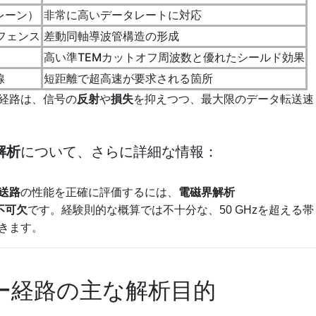
/レーン）
非常に高いデータレートに対応
フェンス
差動同軸導波管構造の形成
高い準TEMカットオフ周波数と優れたシールド効果
線
短距離で超高速が要求される箇所
経路は、信号の
反射
や
損失
を抑えつつ、最大限のデータ転送速
解析
について、さらに詳細な情報：
送路
の性能を正確に評価するには、
電磁界解析
）が不可欠
です。経験則的な概算では不十分な、50 GHzを超える帯
きます。
ー経路の主な解析目的