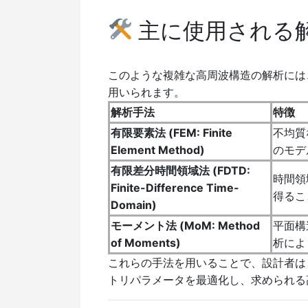
主に使用される
このような複雑な高周波構造の解析には、主に**
用いられます。
解析手法
特徴
有限要素法 (FEM: Finite
不均質
Element Method)
のモデ
有限差分時間領域法 (FDTD:
時間領
Finite-Difference Time-
得るこ
Domain)
モーメント法 (MoM: Method
平面構
of Moments)
析によ
これらの手法を用いることで、設計者は
トリパラメータを最適化し、求められる