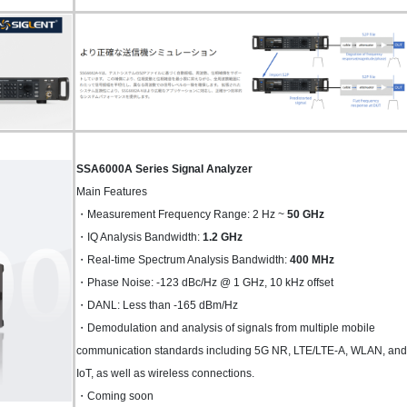
SSA6000A Series Signal Analyzer
Main Features
・Measurement Frequency Range: 2 Hz ~
50 GHz
・IQ Analysis Bandwidth:
1.2 GHz
・Real-time Spectrum Analysis Bandwidth:
400 MHz
・Phase Noise: -123 dBc/Hz @ 1 GHz, 10 kHz offset
・DANL: Less than -165 dBm/Hz
・Demodulation and analysis of signals from multiple mobile
communication standards including 5G NR, LTE/LTE-A, WLAN, and
IoT, as well as wireless connections.
・Coming soon