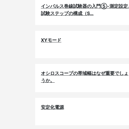
インパルス巻線試験器の入門⑤-測定設定
試験ステップの構成（S…
XYモード
オシロスコープの帯域幅はなぜ重要でしょ
うか。
安定化電源