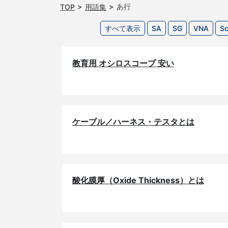
あ行
TOP
用語集
すべて表示
SA
SG
VNA
S
教育用 オシロスコープ 安い
ケーブル／ハーネス・テスタとは
酸化膜厚（Oxide Thickness）とは