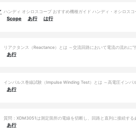
イ
ハンディ オシロスコープ おすすめ機種ガイド ハンディ・オシロス
Scope
あ行
は行
リアクタンス（Reactance）とは ～交流回路において電流の流れに“
あ行
インパルス巻線試験（Impulse Winding Test）とは ～高電
あ行
質問：XDM3051は測定箇所の電線を切断し、回路と直列に接続する
あ行