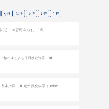
な行
は行
ま行
や行
ら行
取扱】 教育現場では、「簡…
で検出する多芯導通検査装置～ ■ …
る基本指標～ ■ 定義 酸化膜厚（Oxide…