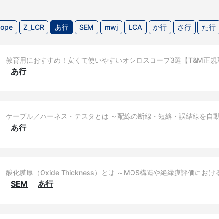
cope
Z_LCR
あ行
SEM
mwj
LCA
か行
さ行
た行
教育用におすすめ！安くて使いやすいオシロスコープ3選【T&M正規
あ行
ケーブル／ハーネス・テスタとは ～配線の断線・短絡・誤結線を自動
あ行
酸化膜厚（Oxide Thickness）とは ～MOS構造や絶縁膜評価におけ
SEM
あ行