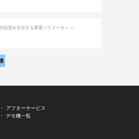
界面の電気的品質を左右する重要パラメータ～ …
後
アフターサービス
デモ機一覧