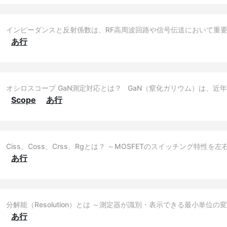
インピーダンスと反射係数は、RF高周波回路や信号伝送において重
あ行
オシロスコープ GaN測定対応とは？ GaN（窒化ガリウム）は、近
Scope
あ行
Ciss、Coss、Crss、Rgとは？ ～MOSFETのスイッチング特性を
あ行
分解能（Resolution）とは ～測定器が識別・表示できる最小単位の変化量
あ行