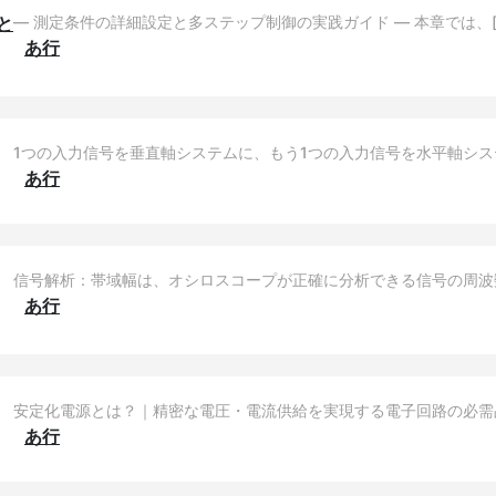
と
― 測定条件の詳細設定と多ステップ制御の実践ガイド ― 本章では、[
あ行
1つの入力信号を垂直軸システムに、もう1つの入力信号を水平軸シス
あ行
信号解析：帯域幅は、オシロスコープが正確に分析できる信号の周波
あ行
安定化電源とは？｜精密な電圧・電流供給を実現する電子回路の必需品
あ行