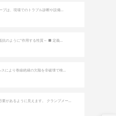
コープは、現場でのトラブル診断や設備…
抵抗のように”作用する性質～ ■ 定義…
圧インパルスにより巻線絶縁の欠陥を非破壊で検…
必要があるように見えます。 クランプメー…