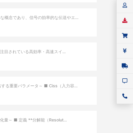
要な概念であり、信号の効率的な伝送やエ…
年注目されている高効率・高速スイ…
左右する重要パラメータ～ ■ Ciss（入力容…
～ ■ 定義 **分解能（Resolut…