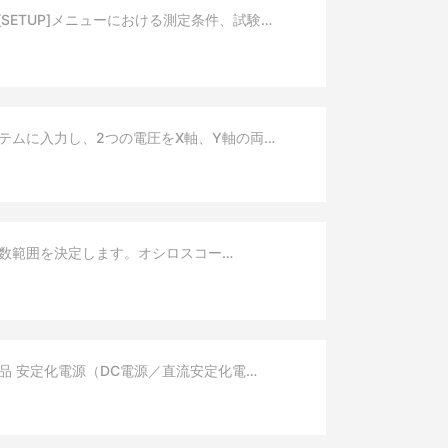
SETUP]メニューにおける測定条件、試験…
テムに入力し、2つの電圧をX軸、Y軸の両…
数範囲を決定します。オシロスコー…
 安定化電源（DC電源／直流安定化電…