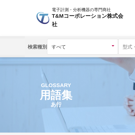
電子計測・分析機器の専門商社
T&Mコーポレーション株式会
社
検索種別
GLOSSARY
用語集
あ行