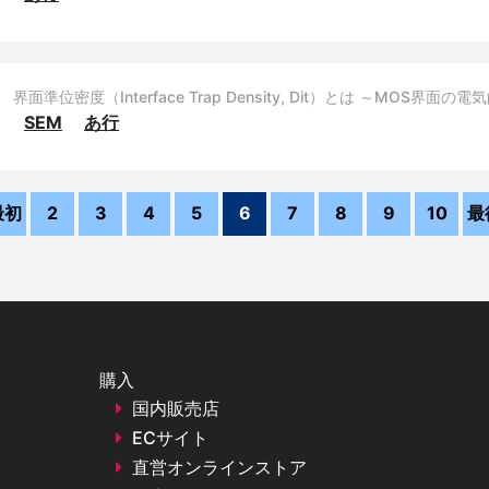
界面準位密度（Interface Trap Density, Dit）とは ～MOS
SEM
あ行
最初
2
3
4
5
6
7
8
9
10
最
購入
国内販売店
ECサイト
直営オンラインストア